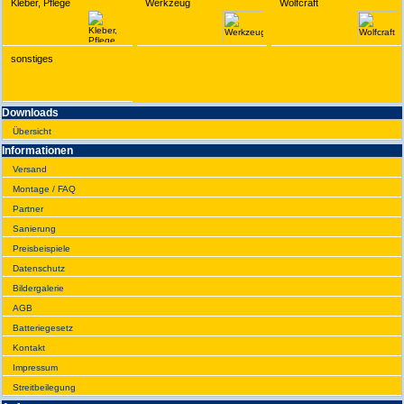
Kleber, Pflege
Werkzeug
Wolfcraft
sonstiges
Downloads
Übersicht
Infor­ma­tionen
Versand
Montage / FAQ
Partner
Sanie­rung
Preis­beispiele
Daten­schutz
Bilder­galerie
AGB
Batte­rie­gesetz
Kontakt
Impres­sum
Streit­bei­legung