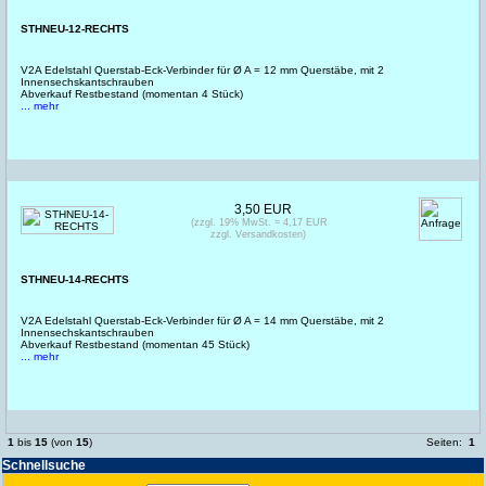
STHNEU-12-RECHTS
V2A Edelstahl Querstab-Eck-Verbinder für Ø A = 12 mm Querstäbe, mit 2
Innensechskantschrauben
Abverkauf Restbestand (momentan 4 Stück)
... mehr
3,50 EUR
(zzgl. 19% MwSt. = 4,17 EUR
zzgl. Versandkosten)
STHNEU-14-RECHTS
V2A Edelstahl Querstab-Eck-Verbinder für Ø A = 14 mm Querstäbe, mit 2
Innensechskantschrauben
Abverkauf Restbestand (momentan 45 Stück)
... mehr
1
bis
15
(von
15
)
Seiten:
1
Schnell­suche