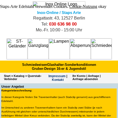
Staps-Arte Edelstahl verwendet Cookies.
Cookie-Nutzung
okay
Inox-Online / Staps Arte
Regattastr. 43, 12527 Berlin
030 636 98 00
Tel:
Mo.-Fr. 10:00 - 15:00 Uhr
Schmiedeeisen
Glashalter-Sonderkonditionen
Gruber-Design 16-er & Jugendstil
Start
»
Katalog
»
Querstab-
Impres­sum
|
Ihr Konto
|
Anfrage
|
Verbinder
Anfrage absenden
Kontakt
Unser Angebot
Kategoriebeschreibung:
In dieser Kategorie finden Sie Traversenhalter (auch Stabclip genannt) aus geschliffenem
Edelstahl.
Im Unterschied zu anderen Traversenhaltern kann ein Stabclip zwei Stäbe (je nach
Ausführung mit gleichen oder unterschiedlichen Durchmessern) miteinander in jedem
beliebigen Winkel über Kreuz verbinden. Da der Stabclip zweiteilig ist, kann der Winkel der