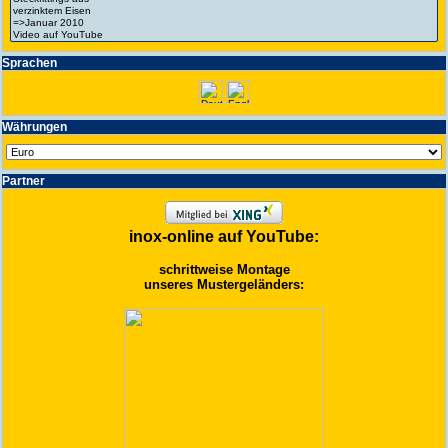
Spra­chen
Wäh­run­gen
Partner
inox-online auf YouTube:
schrittweise Montage
unseres Mustergeländers: