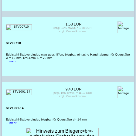
1,58 EUR
(zzgl. 19% MwSt. = 1,88 EUR
zzgl. Versandkosten)
STV00710
Edelstahl-Stabverbinder, matt geschliffen, biegbar, einfache Handhabung, für Querstäbe
Ø = 12 mm, D=14mm, L = 70 mm
... mehr
9,40 EUR
(zzgl. 19% MwSt. = 11,19 EUR
zzgl. Versandkosten)
STV1001-14
Edelstahl-Stabverbinder, biegbar für Querstäbe d= 14 mm
... mehr