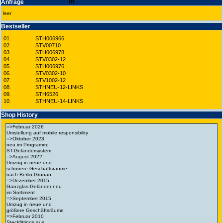
Anfrage
leer
Best­seller
01.
STH006966
02.
STV00710
03.
STH006978
04.
STV0302-12
05.
STH006976
06.
STV0302-10
07.
STV1002-12
08.
STHNEU-12-LINKS
09.
STH6526
10.
STHNEU-14-LINKS
Shop History