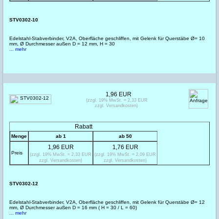
STV0302-10
Edelstahl-Stabverbinder, V2A, Oberfläche geschliffen, mit Gelenk für Querstäbe Ø= 10
mm, Ø Durchmesser außen D = 12 mm, H = 30
... mehr
1,96 EUR
(zzgl. 19% MwSt. = 2,33 EUR
zzgl. Versandkosten)
Rabatt
Menge
ab 1
ab 50
1,96 EUR
1,76 EUR
Preis
(zzgl. 19% MwSt. = 2,33 EUR
(zzgl. 19% MwSt. = 2,09 EUR
zzgl. Versandkosten)
zzgl. Versandkosten)
STV0302-12
Edelstahl-Stabverbinder, V2A, Oberfläche geschliffen, mit Gelenk für Querstäbe Ø= 12
mm, Ø Durchmesser außen D = 16 mm ( H = 30 / L = 60)
... mehr