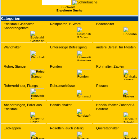
Suchwort...
Erwei­terte Suche
Kate­gorien
Edelstahl Glashalter
Restposten, B-Ware
Bodenhalter
Sonderangebote
Wandhalter
Unterseitige Befestigung
andere Befest. für Pfosten
Rohre, Stangen
Ronden
Rohrhalter, Zapfen
Rohrverbinder, Fittings
Rohranschlüsse
Pfosten
Absperrungen, Poller aus
Handlaufhalter
Handlaufhalter Zubehör &
Edelstahl
Bauteile
Endkappen
Rosetten, auch 2-teilig
Querstabhalter