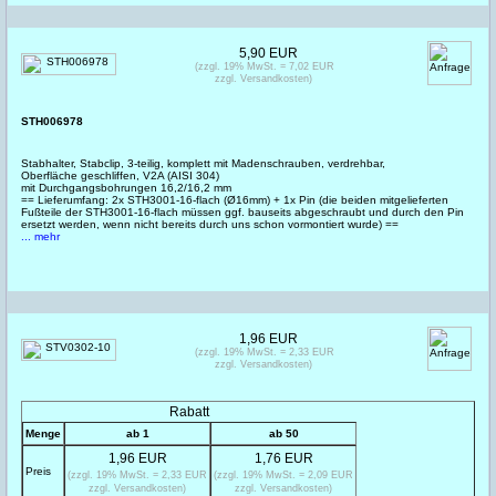
5,90 EUR
(zzgl. 19% MwSt. = 7,02 EUR
zzgl. Versandkosten)
STH006978
Stabhalter, Stabclip, 3-teilig, komplett mit Madenschrauben, verdrehbar,
Oberfläche geschliffen, V2A (AISI 304)
mit Durchgangsbohrungen 16,2/16,2 mm
== Lieferumfang: 2x STH3001-16-flach (Ø16mm) + 1x Pin (die beiden mitgelieferten
Fußteile der STH3001-16-flach müssen ggf. bauseits abgeschraubt und durch den Pin
ersetzt werden, wenn nicht bereits durch uns schon vormontiert wurde) ==
... mehr
1,96 EUR
(zzgl. 19% MwSt. = 2,33 EUR
zzgl. Versandkosten)
Rabatt
Menge
ab 1
ab 50
1,96 EUR
1,76 EUR
Preis
(zzgl. 19% MwSt. = 2,33 EUR
(zzgl. 19% MwSt. = 2,09 EUR
zzgl. Versandkosten)
zzgl. Versandkosten)