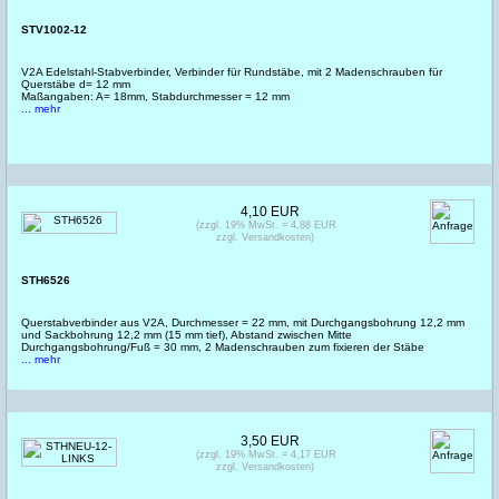
STV1002-12
V2A Edelstahl-Stabverbinder, Verbinder für Rundstäbe, mit 2 Madenschrauben für
Querstäbe d= 12 mm
Maßangaben: A= 18mm, Stabdurchmesser = 12 mm
... mehr
4,10 EUR
(zzgl. 19% MwSt. = 4,88 EUR
zzgl. Versandkosten)
STH6526
Querstabverbinder aus V2A, Durchmesser = 22 mm, mit Durchgangsbohrung 12,2 mm
und Sackbohrung 12,2 mm (15 mm tief), Abstand zwischen Mitte
Durchgangsbohrung/Fuß = 30 mm, 2 Madenschrauben zum fixieren der Stäbe
... mehr
3,50 EUR
(zzgl. 19% MwSt. = 4,17 EUR
zzgl. Versandkosten)