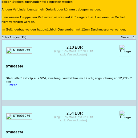
beiden Streben zueinander frei eingestellt werden.
Andere Verbinder besitzen ein Gelenk oder können gebogen werden.
Eine weitere Gruppe von Verbindern ist starr auf 90° eingerichtet. Hier kann der Winkel
nicht verändert werden.
Im Geländerbau werden hauptsächlich Querstreben mit 12mm Durchmesser verwendet.
1
bis
15
(von
15
)
Seiten:
1
2,10 EUR
(zzgl. 19% MwSt. = 2,50 EUR
zzgl. Versandkosten)
STH006966
Stabhalter/Stabclip aus V2A, zweiteilig, verdrehbar, mit Durchgangsbohrungen 12,2/12,2
mm
... mehr
2,54 EUR
(zzgl. 19% MwSt. = 3,02 EUR
zzgl. Versandkosten)
STH006976