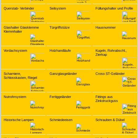
Querstab- Verbinder
Seilsystem
Füllungshalter und Profile
Glashalter Glasklemme
Türgriffstütze
Hausnummer
Klemmhalter
Vordachsystem
Holzhandläufe
Kugeln, Rohrabschl.,
Zierkap
Scharniere,
Ganzglasgeländer
Croso ST-Geländer
Schlosskasten, Riegel
Nutrohrsystem
Fertiggeländer
Fittings aus
Zinkdruckguss
Historische Lampen
Schmiedeeisen
Schrauben & Dübel