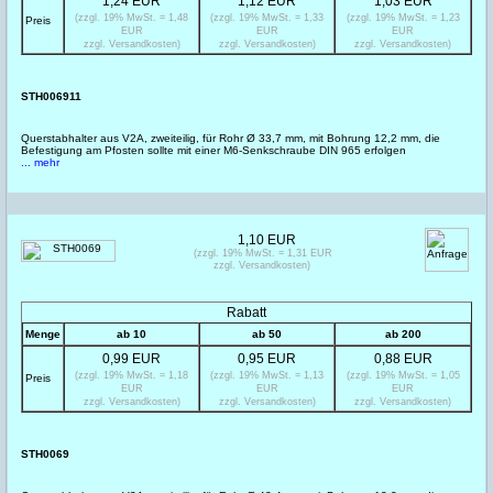
1,24 EUR
1,12 EUR
1,03 EUR
(zzgl. 19% MwSt. = 1,48
(zzgl. 19% MwSt. = 1,33
(zzgl. 19% MwSt. = 1,23
Preis
EUR
EUR
EUR
zzgl. Versandkosten)
zzgl. Versandkosten)
zzgl. Versandkosten)
STH006911
Querstabhalter aus V2A, zweiteilig, für Rohr Ø 33,7 mm, mit Bohrung 12,2 mm, die
Befestigung am Pfosten sollte mit einer M6-Senkschraube DIN 965 erfolgen
... mehr
1,10 EUR
(zzgl. 19% MwSt. = 1,31 EUR
zzgl. Versandkosten)
Rabatt
Menge
ab 10
ab 50
ab 200
0,99 EUR
0,95 EUR
0,88 EUR
(zzgl. 19% MwSt. = 1,18
(zzgl. 19% MwSt. = 1,13
(zzgl. 19% MwSt. = 1,05
Preis
EUR
EUR
EUR
zzgl. Versandkosten)
zzgl. Versandkosten)
zzgl. Versandkosten)
STH0069