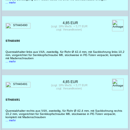
... mehr
4,85 EUR
(zzgl. 19% MwSt. = 5,77 EUR
zzgl. Versandkosten)
STH40490
Querstabhalter links aus V4A, zweiteilig, für Rohr Ø 42,4 mm, mit Sackbohrung links 10,2
mm, vorgerichtet für Senkkopfschraube M6, stückweise in PE-Tüten verpackt, komplett
mit Madenschrauben
... mehr
4,85 EUR
(zzgl. 19% MwSt. = 5,77 EUR
zzgl. Versandkosten)
STH40491
Querstabhalter rechts aus V4A, zweiteilig, für Rohr Ø 42,4 mm, mit Sackbohrung rechts
10,2 mm, vorgerichtet für Senkkopfschraube M6, stückweise in PE-Tüten verpackt,
komplett mit Madenschrauben
... mehr