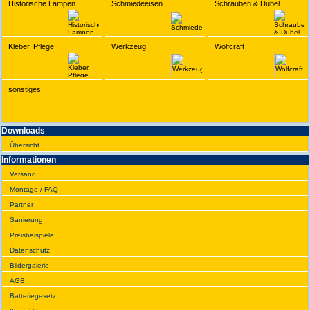
Historische Lampen
Schmiedeeisen
Schrauben & Dübel
Kleber, Pflege
Werkzeug
Wolfcraft
sonstiges
Downloads
Übersicht
Infor­ma­tionen
Versand
Montage / FAQ
Partner
Sanie­rung
Preis­beispiele
Daten­schutz
Bilder­galerie
AGB
Batte­rie­gesetz