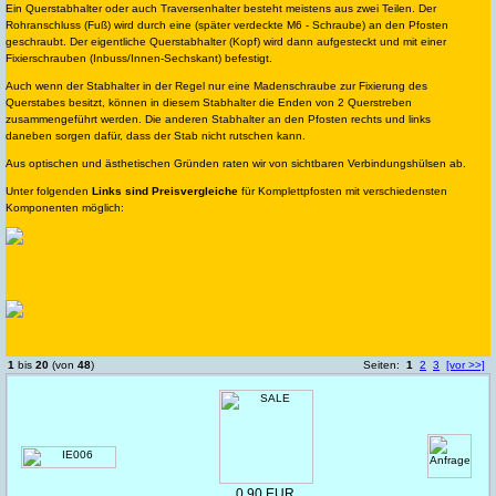
Ein Querstabhalter oder auch Traversenhalter besteht meistens aus zwei Teilen. Der
Rohranschluss (Fuß) wird durch eine (später verdeckte M6 - Schraube) an den Pfosten
geschraubt. Der eigentliche Querstabhalter (Kopf) wird dann aufgesteckt und mit einer
Fixierschrauben (Inbuss/Innen-Sechskant) befestigt.
Auch wenn der Stabhalter in der Regel nur eine Madenschraube zur Fixierung des
Querstabes besitzt, können in diesem Stabhalter die Enden von 2 Querstreben
zusammengeführt werden. Die anderen Stabhalter an den Pfosten rechts und links
daneben sorgen dafür, dass der Stab nicht rutschen kann.
Aus optischen und ästhetischen Gründen raten wir von sichtbaren Verbindungshülsen ab.
Unter folgenden
Links sind Preisvergleiche
für Komplettpfosten mit verschiedensten
Komponenten möglich:
1
bis
20
(von
48
)
Seiten:
1
2
3
[vor >>]
0,90 EUR