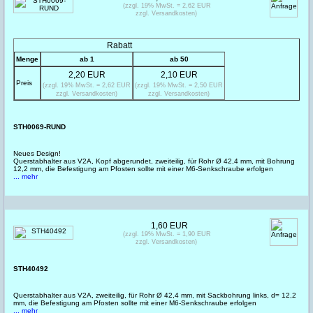
(zzgl. 19% MwSt. = 2,62 EUR
zzgl. Versandkosten)
Rabatt
Menge
ab 1
ab 50
2,20 EUR
2,10 EUR
Preis
(zzgl. 19% MwSt. = 2,62 EUR
(zzgl. 19% MwSt. = 2,50 EUR
zzgl. Versandkosten)
zzgl. Versandkosten)
STH0069-RUND
Neues Design!
Querstabhalter aus V2A, Kopf abgerundet, zweiteilig, für Rohr Ø 42,4 mm, mit Bohrung
12,2 mm, die Befestigung am Pfosten sollte mit einer M6-Senkschraube erfolgen
... mehr
1,60 EUR
(zzgl. 19% MwSt. = 1,90 EUR
zzgl. Versandkosten)
STH40492
Querstabhalter aus V2A, zweiteilig, für Rohr Ø 42,4 mm, mit Sackbohrung links, d= 12,2
mm, die Befestigung am Pfosten sollte mit einer M6-Senkschraube erfolgen
... mehr