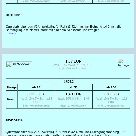
zzgl. Versandkosten)
zzgl. Versandkosten)
zzgl. Versandkosten)
STH00691
Querstabhalter aus V2A, zweiteilig, für Rohr Ø 42,4 mm, mit Bohrung 14,2 mm, die
Befestigung am Pfosten sollte mit einer M6-Senkschraube erfolgen
... mehr
1,67 EUR
(zzgl. 19% MwSt. = 1,99 EUR
zzgl. Versandkosten)
Rabatt
Menge
ab 10
ab 50
ab 100
1,55 EUR
1,40 EUR
1,28 EUR
(zzgl. 19% MwSt. = 1,84
(zzgl. 19% MwSt. = 1,67
(zzgl. 19% MwSt. = 1,52
Preis
EUR
EUR
EUR
zzgl. Versandkosten)
zzgl. Versandkosten)
zzgl. Versandkosten)
STH006910
Querstabhalter aus V2A, zweiteilig, für Rohr Ø 42,4 mm, mit Durchgangsbohrung 10,2
mm, die Befestigung am Pfosten sollte mit einer M6-Senkschraube erfolgen