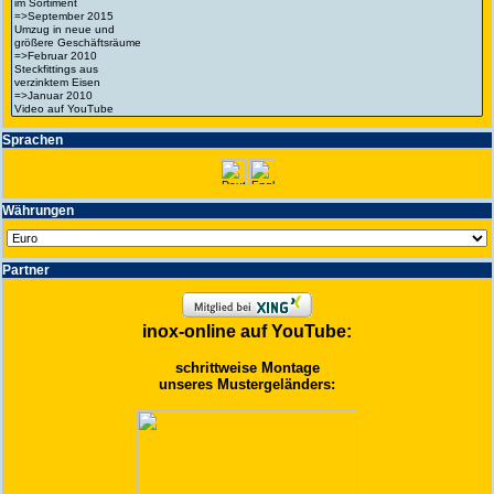
Spra­chen
Wäh­run­gen
Partner
inox-online auf YouTube:
schrittweise Montage
unseres Mustergeländers: