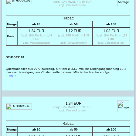
(zzgl. 19% MwSt. = 1,59 EUR
zzgl. Versandkosten)
Rabatt
Menge
ab 10
ab 50
ab 100
1,24 EUR
1,12 EUR
1,03 EUR
(zzgl. 19% MwSt. = 1,48
(zzgl. 19% MwSt. = 1,33
(zzgl. 19% MwSt. = 1,23
Preis
EUR
EUR
EUR
zzgl. Versandkosten)
zzgl. Versandkosten)
zzgl. Versandkosten)
STH0069101
Querstabhalter aus V2A, zweiteilig, für Rohr Ø 33,7 mm, mit Durchgangsbohrung 10,2
mm, die Befestigung am Pfosten sollte mit einer M6-Senkschraube erfolgen
... mehr
1,34 EUR
(zzgl. 19% MwSt. = 1,59 EUR
zzgl. Versandkosten)
Rabatt
Menge
ab 10
ab 50
ab 100