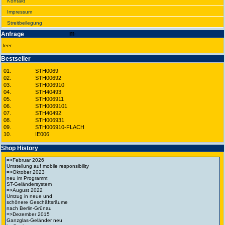
Kontakt
Impres­sum
Streit­bei­legung
Anfrage
leer
Best­seller
01.
STH0069
02.
STH00692
03.
STH006910
04.
STH40493
05.
STH006911
06.
STH0069101
07.
STH40492
08.
STH006931
09.
STH006910-FLACH
10.
IE006
Shop History