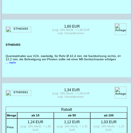
1,60 EUR
(zzgl. 19% MwSt. = 1,90 EUR
zzgl. Versandkosten)
STH40493
Querstabhalter aus V2A, zweiteilig, für Rohr Ø 42,4 mm, mit Sackbohrung rechts, d=
12,2 mm, die Befestigung am Pfosten sollte mit einer M6-Senkschraube erfolgen
... mehr
1,34 EUR
(zzgl. 19% MwSt. = 1,59 EUR
zzgl. Versandkosten)
Rabatt
Menge
ab 10
ab 50
ab 100
1,24 EUR
1,12 EUR
1,03 EUR
(zzgl. 19% MwSt. = 1,48
(zzgl. 19% MwSt. = 1,33
(zzgl. 19% MwSt. = 1,23
Preis
EUR
EUR
EUR