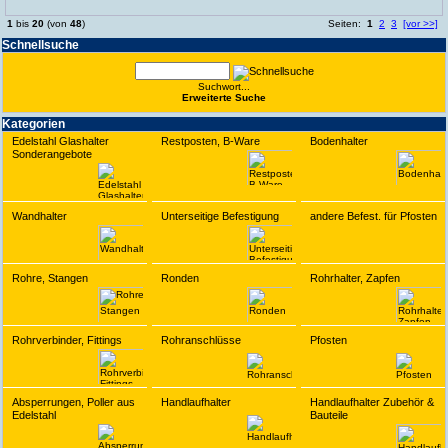
1
bis
20
(von
48
)
Seiten:
1
2
3
[vor >>]
Schnell­suche
Suchwort...
Erwei­terte Suche
Kate­gorien
Edelstahl Glashalter
Restposten, B-Ware
Bodenhalter
Sonderangebote
Wandhalter
Unterseitige Befestigung
andere Befest. für Pfosten
Rohre, Stangen
Ronden
Rohrhalter, Zapfen
Rohrverbinder, Fittings
Rohranschlüsse
Pfosten
Absperrungen, Poller aus
Handlaufhalter
Handlaufhalter Zubehör &
Edelstahl
Bauteile