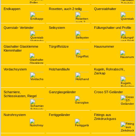
Endkappen
Rosetten, auch 2-teilig
Querstabhalter
Querstab- Verbinder
Seilsystem
Füllungshalter und Profile
Glashalter Glasklemme
Türgriffstütze
Hausnummer
Klemmhalter
Vordachsystem
Holzhandläufe
Kugeln, Rohrabschl.,
Zierkap
Scharniere,
Ganzglasgeländer
Croso ST-Geländer
Schlosskasten, Riegel
Nutrohrsystem
Fertiggeländer
Fittings aus
Zinkdruckguss