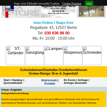
Staps-Arte Edelstahl verwendet Cookies.
Cookie-Nutzung
okay
Inox-Online / Staps Arte
Regattastr. 43, 12527 Berlin
030 636 98 00
Tel:
Mo.-Fr. 10:00 - 15:00 Uhr
Schmiedeeisen
Glashalter-Sonderkonditionen
Gruber-Design 16-er & Jugendstil
Start
»
Katalog
»
Impres­sum
|
Ihr Konto
|
Anfrage
|
Querstabhalter
Anfrage absenden
Kontakt
Unser Angebot
Kategoriebeschreibung:
Unsere preisgünstigen Querstabhalter aus geschliffenem Edelstahl sind mit Anschluss für
verschiedene Rohrdurchmesser und verschiedenen Stärken von Querstreben lieferbar.