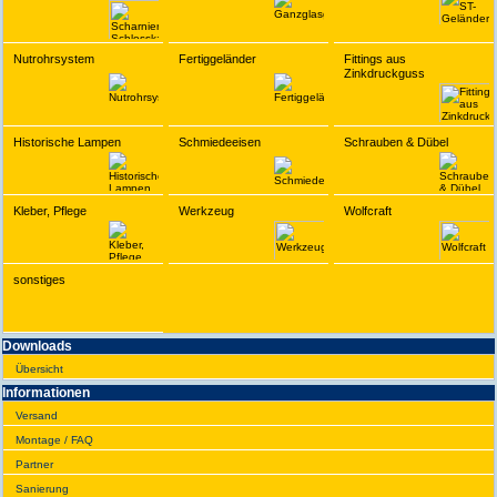
Nutrohrsystem
Fertiggeländer
Fittings aus
Zinkdruckguss
Historische Lampen
Schmiedeeisen
Schrauben & Dübel
Kleber, Pflege
Werkzeug
Wolfcraft
sonstiges
Downloads
Übersicht
Infor­ma­tionen
Versand
Montage / FAQ
Partner
Sanie­rung