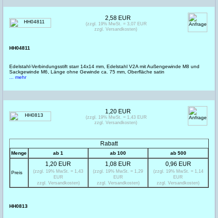
2,58 EUR
(zzgl. 19% MwSt. = 3,07 EUR
zzgl. Versandkosten)
HH04811
Edelstahl-Verbindungsstift starr 14x14 mm, Edelstahl V2A mit Außengewinde M8 und
Sackgewinde M6, Länge ohne Gewinde ca. 75 mm, Oberfläche satin
... mehr
1,20 EUR
(zzgl. 19% MwSt. = 1,43 EUR
zzgl. Versandkosten)
Rabatt
Menge
ab 1
ab 100
ab 500
1,20 EUR
1,08 EUR
0,96 EUR
(zzgl. 19% MwSt. = 1,43
(zzgl. 19% MwSt. = 1,29
(zzgl. 19% MwSt. = 1,14
Preis
EUR
EUR
EUR
zzgl. Versandkosten)
zzgl. Versandkosten)
zzgl. Versandkosten)
HH0813