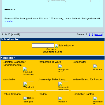
zzgl. Versandkosten)
HH1020-4
Edelstahl-Verbindungsstift starr Ø14 mm, 100 mm lang, unten flach mit Sackgewinde M6
... mehr
1
bis
20
(von
47
)
Seiten:
1
2
3
[vor >>]
Schnell­suche
Suchwort...
Erwei­terte Suche
Kate­gorien
Edelstahl Glashalter
Restposten, B-Ware
Bodenhalter
Sonderangebote
Wandhalter
Unterseitige Befestigung
andere Befest. für Pfosten
Rohre, Stangen
Ronden
Rohrhalter, Zapfen