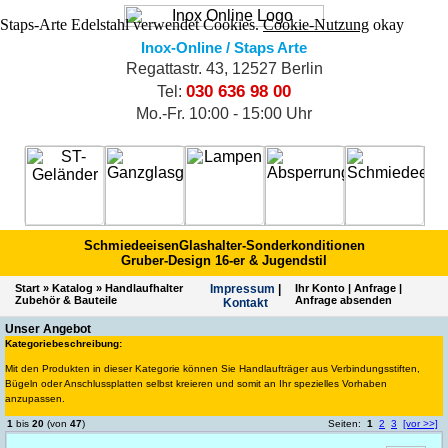
Staps-Arte Edelstahl verwendet Cookies.
Cookie-Nutzung
okay
Inox-Online / Staps Arte
Regattastr. 43, 12527 Berlin
030 636 98 00
Tel:
Mo.-Fr. 10:00 - 15:00 Uhr
Schmiedeeisen
Glashalter-Sonderkonditionen
Gruber-Design 16-er & Jugendstil
Start
»
Katalog
»
Handlaufhalter
Impres­sum
|
Ihr Konto
|
Anfrage
|
Zubehör & Bauteile
Anfrage absenden
Kontakt
Unser Angebot
Kategoriebeschreibung:
Mit den Produkten in dieser Kategorie können Sie Handlaufträger aus Verbindungsstiften,
Bügeln oder Anschlussplatten selbst kreieren und somit an Ihr spezielles Vorhaben
anzupassen.
1
bis
20
(von
47
)
Seiten:
1
2
3
[vor >>]