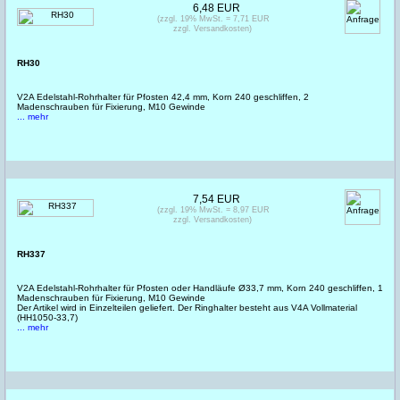
6,48 EUR
(zzgl. 19% MwSt. = 7,71 EUR
zzgl. Versandkosten)
RH30
V2A Edelstahl-Rohrhalter für Pfosten 42,4 mm, Korn 240 geschliffen, 2
Madenschrauben für Fixierung, M10 Gewinde
... mehr
7,54 EUR
(zzgl. 19% MwSt. = 8,97 EUR
zzgl. Versandkosten)
RH337
V2A Edelstahl-Rohrhalter für Pfosten oder Handläufe Ø33,7 mm, Korn 240 geschliffen, 1
Madenschrauben für Fixierung, M10 Gewinde
Der Artikel wird in Einzelteilen geliefert. Der Ringhalter besteht aus V4A Vollmaterial
(HH1050-33,7)
... mehr