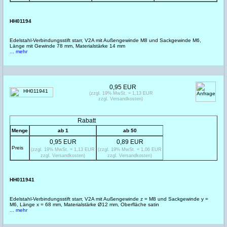
HH01194
Edelstahl-Verbindungsstift starr, V2A mit Außengewinde M8 und Sackgewinde M6,
Länge mit Gewinde 78 mm, Materialstärke 14 mm
... mehr
0,95 EUR
(zzgl. 19% MwSt. = 1,13 EUR
zzgl. Versandkosten)
Rabatt
Menge
ab 1
ab 50
0,95 EUR
0,89 EUR
Preis
(zzgl. 19% MwSt. = 1,13 EUR
(zzgl. 19% MwSt. = 1,06 EUR
zzgl. Versandkosten)
zzgl. Versandkosten)
HH011941
Edelstahl-Verbindungsstift starr, V2A mit Außengewinde z = M8 und Sackgewinde y =
M6, Länge x = 68 mm, Materialstärke Ø12 mm, Oberfläche satin
... mehr