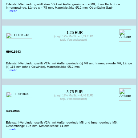
Edelstahl-Verbindungsstift starr, V2A mit Außengewinde z = M8, oben flach ohne
Innengewinde, Länge x = 75 mm, Materialstärke Ø12 mm, Oberfläche Satin
... mehr
1,25 EUR
(zzgl. 19% MwSt. = 1,49 EUR
zzgl. Versandkosten)
HH011943
Edelstahl-Verbindungsstift V2A , mit Außengewinde (z) M8 und Innengewinde M6, Länge
(x) 115 mm (ohne Gewinde), Materialstärke Ø12 mm
... mehr
3,75 EUR
(zzgl. 19% MwSt. = 4,46 EUR
zzgl. Versandkosten)
IE011944
Edelstahl-Verbindungsstift V2A , mit Außengewinde M8 und Innengewinde M6,
Gesamtlänge 125 mm, Materialstärke 14 mm
... mehr