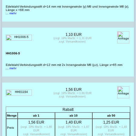
Edelstahl-Verbindungsstift d=14 mm mit Innengewinde (y) M6 und Innengewinde M8 (z),
Länge x =68 mm
... mehr
1,10 EUR
(zzgl. 19% MwSt. = 1,31 EUR
zzgl. Versandkosten)
HH1006-5
Edelstahl-Verbindungsstift d=12 mm mit 2x Innengewinde M6 (y,z), Länge x=65 mm
... mehr
1,56 EUR
(zzgl. 19% MwSt. = 1,86 EUR
zzgl. Versandkosten)
Rabatt
Menge
ab 1
ab 10
ab 50
1,56 EUR
1,40 EUR
1,25 EUR
(zzgl. 19% MwSt. = 1,86
(zzgl. 19% MwSt. = 1,67
(zzgl. 19% MwSt. = 1,49
Preis
EUR
EUR
EUR
zzgl. Versandkosten)
zzgl. Versandkosten)
zzgl. Versandkosten)