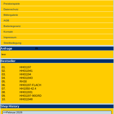
Preis­beispiele
Daten­schutz
Bilder­galerie
AGB
Batte­rie­gesetz
Kontakt
Impres­sum
Streit­bei­legung
Anfrage
leer
Best­seller
01.
HH01197
02.
HH011941
03.
HH01194
04.
HH011943
05.
RH30
06.
HH01197-FLACH
07.
HH1050-42.4
08.
HH011931
09.
HH01197-90GRD
10.
HH011948
Shop History