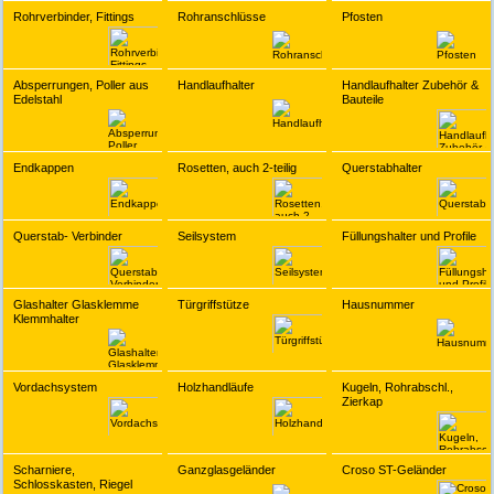
Rohrverbinder, Fittings
Rohranschlüsse
Pfosten
Absperrungen, Poller aus
Handlaufhalter
Handlaufhalter Zubehör &
Edelstahl
Bauteile
Endkappen
Rosetten, auch 2-teilig
Querstabhalter
Querstab- Verbinder
Seilsystem
Füllungshalter und Profile
Glashalter Glasklemme
Türgriffstütze
Hausnummer
Klemmhalter
Vordachsystem
Holzhandläufe
Kugeln, Rohrabschl.,
Zierkap
Scharniere,
Ganzglasgeländer
Croso ST-Geländer
Schlosskasten, Riegel