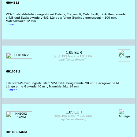
HH04812
V2A Edelstahl-Verbindungsstift mit Gelenk, Trägerstift, Gelenkstift, mit Außengewinde
z=M8 und Sackgewinde y=M6, Länge x (ohne Gewinde gemessen) = 100 mm,
Materialstärke 12 mm
... mehr
1,65 EUR
(zzgl. 19% MwSt. = 1,96 EUR
zzgl. Versandkosten)
HH1006-2
Edelstahl-Verbindungsstift starr, V2A mit Außengewinde M8 und Sackgewinde M8,
Länge ohne Gewinde 40 mm, Materialstärke 14 mm
... mehr
1,85 EUR
(zzgl. 19% MwSt. = 2,20 EUR
zzgl. Versandkosten)
HH1002-14MM