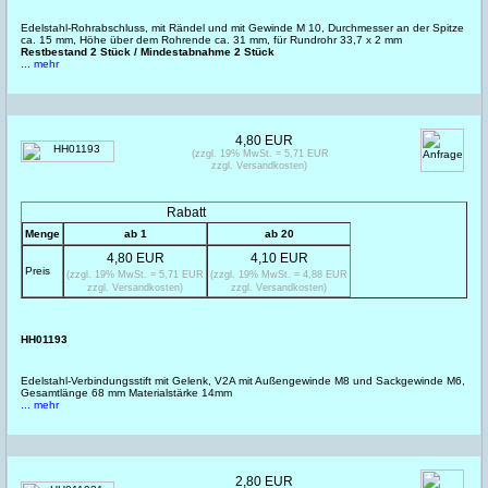
Edelstahl-Rohrabschluss, mit Rändel und mit Gewinde M 10, Durchmesser an der Spitze
ca. 15 mm, Höhe über dem Rohrende ca. 31 mm, für Rundrohr 33,7 x 2 mm
Restbestand 2 Stück / Mindestabnahme 2 Stück
... mehr
4,80 EUR
(zzgl. 19% MwSt. = 5,71 EUR
zzgl. Versandkosten)
Rabatt
Menge
ab 1
ab 20
4,80 EUR
4,10 EUR
Preis
(zzgl. 19% MwSt. = 5,71 EUR
(zzgl. 19% MwSt. = 4,88 EUR
zzgl. Versandkosten)
zzgl. Versandkosten)
HH01193
Edelstahl-Verbindungsstift mit Gelenk, V2A mit Außengewinde M8 und Sackgewinde M6,
Gesamtlänge 68 mm Materialstärke 14mm
... mehr
2,80 EUR