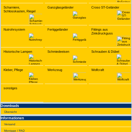
Scharniere,
Ganzglasgeländer
Croso ST-Geländer
Schlosskasten, Riegel
Nutrohrsystem
Fertiggeländer
Fittings aus
Zinkdruckguss
Historische Lampen
Schmiedeeisen
Schrauben & Dübel
Kleber, Pflege
Werkzeug
Wolfcraft
sonstiges
Downloads
Übersicht
Infor­ma­tionen
Versand
Montage / FAQ