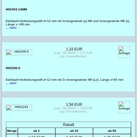
HH1002-14MM
Edelstahl-Verbindungsstift d=14 mm mit Innengewinde (y) M6 und Innengewinde M8 (z),
Länge x =68 mm
... mehr
1,10 EUR
(zzgl. 19% MwSt. = 1,31 EUR
zzgl. Versandkosten)
HH1006-5
Edelstahl-Verbindungsstift d=12 mm mit 2x Innengewinde M6 (y,z), Länge x=65 mm
... mehr
1,56 EUR
(zzgl. 19% MwSt. = 1,86 EUR
zzgl. Versandkosten)
Rabatt
Menge
ab 1
ab 10
ab 50