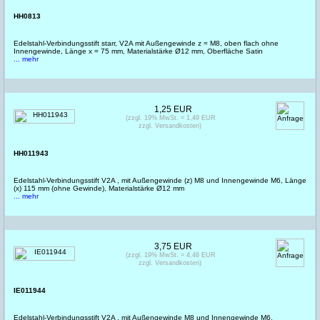
HH0813
Edelstahl-Verbindungsstift starr, V2A mit Außengewinde z = M8, oben flach ohne
Innengewinde, Länge x = 75 mm, Materialstärke Ø12 mm, Oberfläche Satin
... mehr
1,25 EUR
(zzgl. 19% MwSt. = 1,49 EUR
zzgl. Versandkosten)
HH011943
Edelstahl-Verbindungsstift V2A , mit Außengewinde (z) M8 und Innengewinde M6, Länge
(x) 115 mm (ohne Gewinde), Materialstärke Ø12 mm
... mehr
3,75 EUR
(zzgl. 19% MwSt. = 4,46 EUR
zzgl. Versandkosten)
IE011944
Edelstahl-Verbindungsstift V2A , mit Außengewinde M8 und Innengewinde M6,