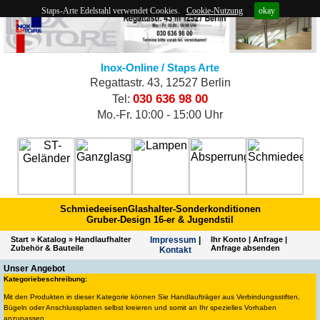
Staps-Arte Edelstahl verwendet Cookies.
Cookie-Nutzung
okay
Inox-Online / Staps Arte
Regattastr. 43, 12527 Berlin
030 636 98 00
Tel:
Mo.-Fr. 10:00 - 15:00 Uhr
Schmiedeeisen
Glashalter-Sonderkonditionen
Gruber-Design 16-er & Jugendstil
Start
»
Katalog
»
Handlaufhalter
Impres­sum
|
Ihr Konto
|
Anfrage
|
Zubehör & Bauteile
Anfrage absenden
Kontakt
Unser Angebot
Kategoriebeschreibung:
Mit den Produkten in dieser Kategorie können Sie Handlaufträger aus Verbindungsstiften,
Bügeln oder Anschlussplatten selbst kreieren und somit an Ihr spezielles Vorhaben
anzupassen.