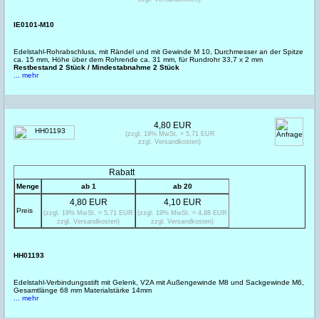
IE0101-M10
Edelstahl-Rohrabschluss, mit Rändel und mit Gewinde M 10, Durchmesser an der Spitze
ca. 15 mm, Höhe über dem Rohrende ca. 31 mm, für Rundrohr 33,7 x 2 mm
Restbestand 2 Stück / Mindestabnahme 2 Stück
... mehr
4,80 EUR
(zzgl. 19% MwSt. = 5,71 EUR
zzgl. Versandkosten)
Rabatt
Menge
ab 1
ab 20
4,80 EUR
4,10 EUR
Preis
(zzgl. 19% MwSt. = 5,71 EUR
(zzgl. 19% MwSt. = 4,88 EUR
zzgl. Versandkosten)
zzgl. Versandkosten)
HH01193
Edelstahl-Verbindungsstift mit Gelenk, V2A mit Außengewinde M8 und Sackgewinde M6,
Gesamtlänge 68 mm Materialstärke 14mm
... mehr