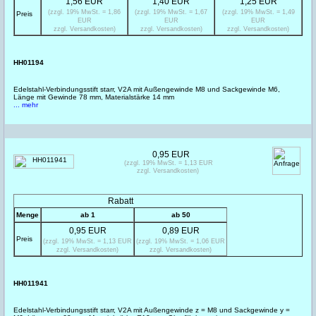
1,56 EUR
1,40 EUR
1,25 EUR
(zzgl. 19% MwSt. = 1,86
(zzgl. 19% MwSt. = 1,67
(zzgl. 19% MwSt. = 1,49
Preis
EUR
EUR
EUR
zzgl. Versandkosten)
zzgl. Versandkosten)
zzgl. Versandkosten)
HH01194
Edelstahl-Verbindungsstift starr, V2A mit Außengewinde M8 und Sackgewinde M6,
Länge mit Gewinde 78 mm, Materialstärke 14 mm
... mehr
0,95 EUR
(zzgl. 19% MwSt. = 1,13 EUR
zzgl. Versandkosten)
Rabatt
Menge
ab 1
ab 50
0,95 EUR
0,89 EUR
Preis
(zzgl. 19% MwSt. = 1,13 EUR
(zzgl. 19% MwSt. = 1,06 EUR
zzgl. Versandkosten)
zzgl. Versandkosten)
HH011941
Edelstahl-Verbindungsstift starr, V2A mit Außengewinde z = M8 und Sackgewinde y =