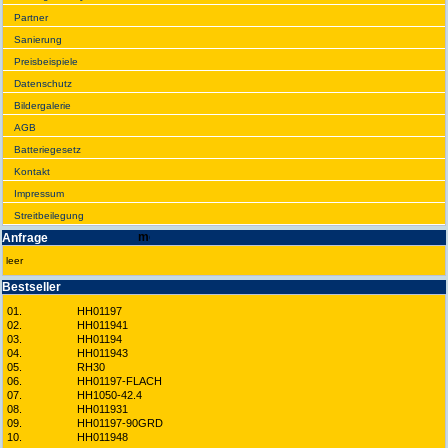
Partner
Sanie­rung
Preis­beispiele
Daten­schutz
Bilder­galerie
AGB
Batte­rie­gesetz
Kontakt
Impres­sum
Streit­bei­legung
Anfrage
leer
Best­seller
01.
HH01197
02.
HH011941
03.
HH01194
04.
HH011943
05.
RH30
06.
HH01197-FLACH
07.
HH1050-42.4
08.
HH011931
09.
HH01197-90GRD
10.
HH011948