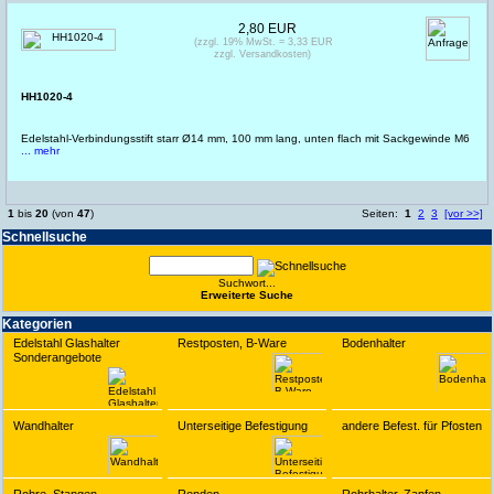
2,80 EUR
(zzgl. 19% MwSt. = 3,33 EUR
zzgl. Versandkosten)
HH1020-4
Edelstahl-Verbindungsstift starr Ø14 mm, 100 mm lang, unten flach mit Sackgewinde M6
... mehr
1
bis
20
(von
47
)
Seiten:
1
2
3
[vor >>]
Schnell­suche
Suchwort...
Erwei­terte Suche
Kate­gorien
Edelstahl Glashalter
Restposten, B-Ware
Bodenhalter
Sonderangebote
Wandhalter
Unterseitige Befestigung
andere Befest. für Pfosten