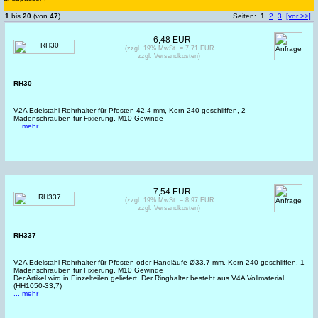
1
bis
20
(von
47
)
Seiten:
1
2
3
[vor >>]
6,48 EUR
(zzgl. 19% MwSt. = 7,71 EUR
zzgl. Versandkosten)
RH30
V2A Edelstahl-Rohrhalter für Pfosten 42,4 mm, Korn 240 geschliffen, 2
Madenschrauben für Fixierung, M10 Gewinde
... mehr
7,54 EUR
(zzgl. 19% MwSt. = 8,97 EUR
zzgl. Versandkosten)
RH337
V2A Edelstahl-Rohrhalter für Pfosten oder Handläufe Ø33,7 mm, Korn 240 geschliffen, 1
Madenschrauben für Fixierung, M10 Gewinde
Der Artikel wird in Einzelteilen geliefert. Der Ringhalter besteht aus V4A Vollmaterial
(HH1050-33,7)
... mehr