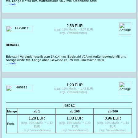
M6, Länge x = 68 mm, Materialstärke Ø12 mm, Oberfläche satin
... mehr
2,58 EUR
(zzgl. 19% MwSt. = 3,07 EUR
zzgl. Versandkosten)
HH04811
Edelstahl-Verbindungsstift starr 14x14 mm, Edelstahl V2A mit Außengewinde M8 und
Sackgewinde M6, Länge ohne Gewinde ca. 75 mm, Oberfläche satin
... mehr
1,20 EUR
(zzgl. 19% MwSt. = 1,43 EUR
zzgl. Versandkosten)
Rabatt
Menge
ab 1
ab 100
ab 500
1,20 EUR
1,08 EUR
0,96 EUR
(zzgl. 19% MwSt. = 1,43
(zzgl. 19% MwSt. = 1,29
(zzgl. 19% MwSt. = 1,14
Preis
EUR
EUR
EUR
zzgl. Versandkosten)
zzgl. Versandkosten)
zzgl. Versandkosten)