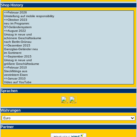
Shop History
Spra­chen
Wäh­run­gen
Partner