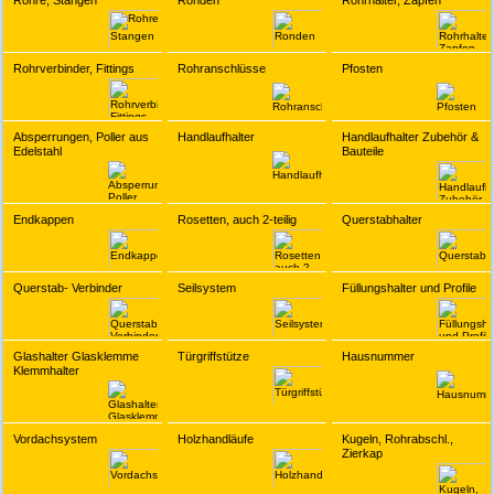
Rohre, Stangen
Ronden
Rohrhalter, Zapfen
Rohrverbinder, Fittings
Rohranschlüsse
Pfosten
Absperrungen, Poller aus
Handlaufhalter
Handlaufhalter Zubehör &
Edelstahl
Bauteile
Endkappen
Rosetten, auch 2-teilig
Querstabhalter
Querstab- Verbinder
Seilsystem
Füllungshalter und Profile
Glashalter Glasklemme
Türgriffstütze
Hausnummer
Klemmhalter
Vordachsystem
Holzhandläufe
Kugeln, Rohrabschl.,
Zierkap