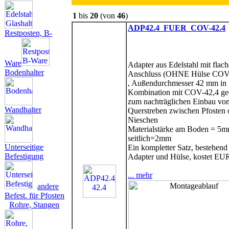
1
bis
20
(von
46
)
ADP42.4_FUER_COV-42.4
Restposten, B-
Ware
Adapter aus Edelstahl mit flac
Bodenhalter
Anschluss (OHNE Hülse COV
, Außendurchmesser 42 mm in
Kombination mit COV-42,4 ge
zum nachträglichen Einbau vo
Wandhalter
Querstreben zwischen Pfosten 
Nieschen
Materialstärke am Boden = 5m
seitlich=2mm
Unterseitige
Ein kompletter Satz, bestehend
Befestigung
Adapter und Hülse, kostet EU
... mehr
andere
Befest. für Pfosten
Rohre, Stangen