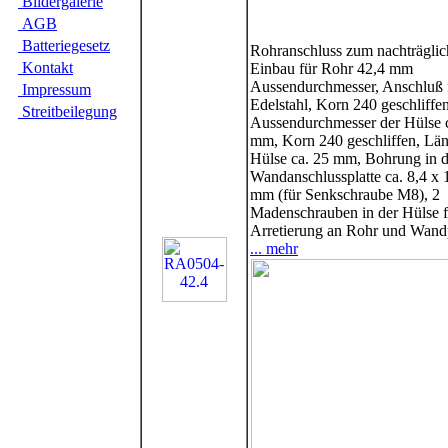
Bilder­galerie
AGB
Batte­rie­gesetz
Rohranschluss zum nachträgli
Kontakt
Einbau für Rohr 42,4 mm
Aussendurchmesser, Anschluß f
Impres­sum
Edelstahl, Korn 240 geschliffen
Streit­bei­legung
Aussendurchmesser der Hülse 
mm, Korn 240 geschliffen, Län
Hülse ca. 25 mm, Bohrung in d
Wandanschlussplatte ca. 8,4 x 
mm (für Senkschraube M8), 2
Madenschrauben in der Hülse f
Arretierung an Rohr und Wand
... mehr