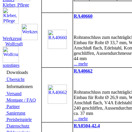
Kleber, Pflege
RA40660
Rohranschluss zum nachträgli
Werkzeug
Einbau für Rohr Ø 33,7 mm, 
Wolfcraft
Anschluß flach, Edelstahl, Kor
geschliffen, Aussendurchmesser
44 mm
... mehr
sonstiges
RA40662
Downloads
Übersicht
Infor­ma­tionen
Rohranschluss zum nachträgli
Versand
Einbau für Rohr Ø 26,9 mm, 
Montage / FAQ
Anschluß flach, V4A Edelstahl
Partner
240 geschliffen, Aussendurchm
Sanie­rung
ca. 37 mm
... mehr
Preis­beispiele
RA0504-42.4
Daten­schutz