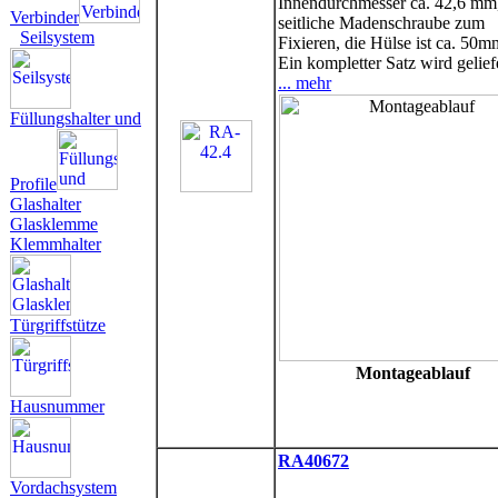
Innendurchmesser ca. 42,6 mm,
Verbinder
seitliche Madenschraube zum
Seilsystem
Fixieren, die Hülse ist ca. 50m
Ein kompletter Satz wird gelief
... mehr
Füllungshalter und
Profile
Glashalter
Glasklemme
Klemmhalter
Türgriffstütze
Montageablauf
Hausnummer
RA40672
Vordachsystem