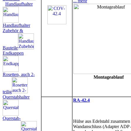
... mehr
Handlaufhalter
Handlaufhalter
Zubehör &
Bauteile
Endkappen
Rosetten, auch 2-
Montageablauf
teilig
Querstabhalter
RA-42.4
Querstab-
Hülse aus Edelstahl zusammen
Wandanschluss (Adapter ADP 