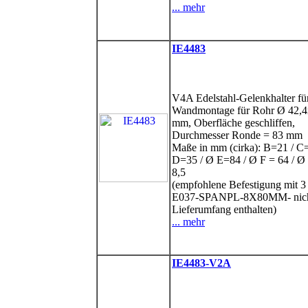
... mehr
IE4483
V4A Edelstahl-Gelenkhalter fü
Wandmontage für Rohr Ø 42,
mm, Oberfläche geschliffen,
Durchmesser Ronde = 83 mm
Maße in mm (cirka): B=21 / C=
D=35 / Ø E=84 / Ø F = 64 / Ø
8,5
(empfohlene Befestigung mit 3
E037-SPANPL-8X80MM- nich
Lieferumfang enthalten)
... mehr
IE4483-V2A