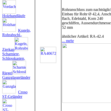
Rohranschluss zum nachträgli
Einbau für Rohr Ø 42,4, Ansc
Holzhandläufe
flach, Edelstahl, Korn 240
geschliffen, Aussendurchmesser
52 mm
Kugeln,
Rohrabschl.,
ähnlicher Artikel: RA-42.4
... mehr
Zierkap
Scharniere,
Schlosskasten,
Riegel
Ganzglasgeländer
Croso
ST-Geländer