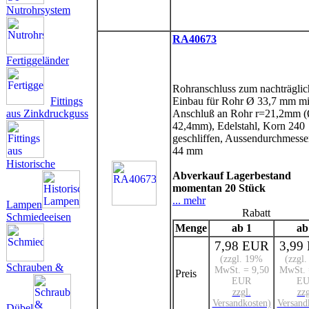
Nutrohrsystem
RA40673
Fertiggeländer
Rohranschluss zum nachträgli
Fittings
Einbau für Rohr Ø 33,7 mm mi
aus Zinkdruckguss
Anschluß an Rohr r=21,2mm 
42,4mm), Edelstahl, Korn 240
geschliffen, Aussendurchmesser
44 mm
Historische
Abverkauf Lagerbestand
momentan 20 Stück
... mehr
Lampen
Rabatt
Schmiedeeisen
Menge
ab 1
ab
7,98 EUR
3,99
(zzgl. 19%
(zzgl
Schrauben &
MwSt. = 9,50
MwSt. 
Preis
EUR
E
zzgl.
zzg
Versandkosten)
Versand
Dübel