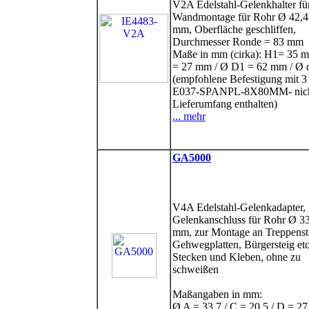
V2A Edelstahl-Gelenkhalter fü
Wandmontage für Rohr Ø 42,
mm, Oberfläche geschliffen,
Durchmesser Ronde = 83 mm
Maße in mm (cirka): H1= 35 
= 27 mm / Ø D1 = 62 mm / Ø d
(empfohlene Befestigung mit 3
E037-SPANPL-8X80MM- nich
Lieferumfang enthalten)
... mehr
GA5000
V4A Edelstahl-Gelenkadapter,
Gelenkanschluss für Rohr Ø 33
mm, zur Montage an Treppenst
Gehwegplatten, Bürgersteig et
Stecken und Kleben, ohne zu
schweißen
Maßangaben in mm:
Ø A = 33,7 / C = 20,5 / D = 27