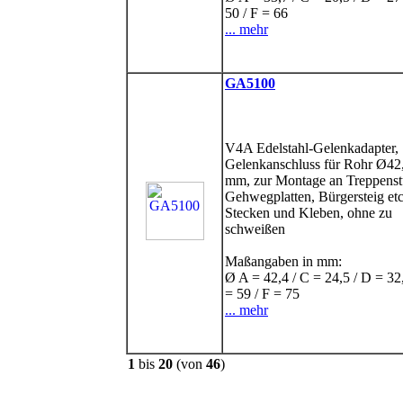
50 / F = 66
... mehr
GA5100
V4A Edelstahl-Gelenkadapter,
Gelenkanschluss für Rohr Ø42,
mm, zur Montage an Treppenst
Gehwegplatten, Bürgersteig et
Stecken und Kleben, ohne zu
schweißen
Maßangaben in mm:
Ø A = 42,4 / C = 24,5 / D = 32
= 59 / F = 75
... mehr
1
bis
20
(von
46
)