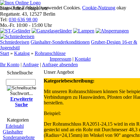
Staps-Arte Edelstahl verwendet Cookies.
Cookie-Nutzung
okay
Inox-Online / Staps Arte
Regattastr. 43, 12527 Berlin
Tel:
030 636 98 00
Mo.-Fr. 10:00 - 15:00 Uhr
Schmiedeeisen
Glashalter-Sonderkonditionen
Gruber-Design 16-er &
Jugendstil
Start
»
Katalog
»
Rohranschlüsse
Impres­sum
|
Kontakt
Ihr Konto
|
Anfrage
|
Anfrage absenden
Unser Angebot
Schnell­suche
Kategoriebeschreibung:
Mit unseren Rohranschlüssen können Sie beispi
Suchwort...
Verbindungen zu Hauswänden, Pfosten oder Ha
Erwei­terte
herstellen.
Suche
Beispiel:
Kate­gorien
Der Rohranschluss RA2051-24,15 wird in ein 
Edelstahl
gesteckt und an ein Rohr mit Durchmesser 48,
Glashalter
(Radius=24,15mm) im Winkel von 90° angeschr
Sonderangebote