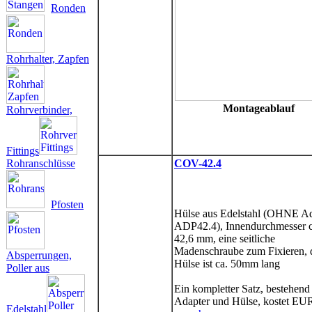
Ronden
Rohrhalter, Zapfen
Montageablauf
Rohrverbinder,
Fittings
Rohranschlüsse
COV-42.4
Pfosten
Hülse aus Edelstahl (OHNE Ad
ADP42.4), Innendurchmesser c
42,6 mm, eine seitliche
Madenschraube zum Fixieren, 
Absperrungen,
Hülse ist ca. 50mm lang
Poller aus
Ein kompletter Satz, bestehend
Adapter und Hülse, kostet EU
Edelstahl