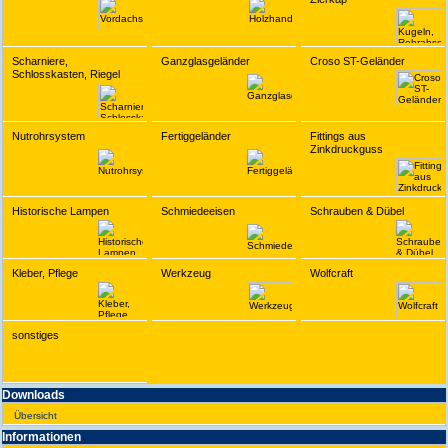
Scharniere,
Ganzglasgeländer
Croso ST-Geländer
Schlosskasten, Riegel
Nutrohrsystem
Fertiggeländer
Fittings aus
Zinkdruckguss
Historische Lampen
Schmiedeeisen
Schrauben & Dübel
Kleber, Pflege
Werkzeug
Wolfcraft
sonstiges
Downloads
Übersicht
Infor­ma­tionen