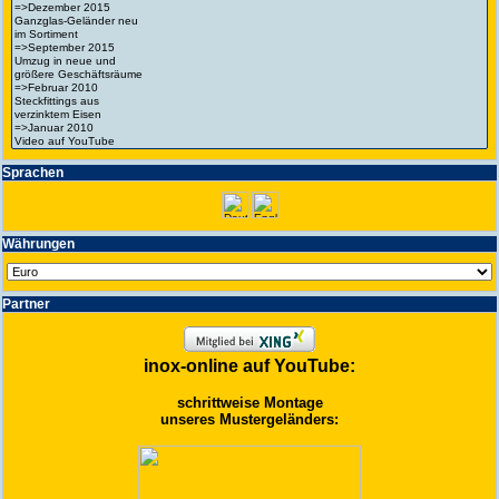
Spra­chen
Wäh­run­gen
Partner
inox-online auf YouTube:
schrittweise Montage
unseres Mustergeländers: