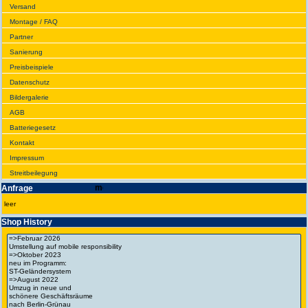
Versand
Montage / FAQ
Partner
Sanie­rung
Preis­beispiele
Daten­schutz
Bilder­galerie
AGB
Batte­rie­gesetz
Kontakt
Impres­sum
Streit­bei­legung
Anfrage
leer
Shop History