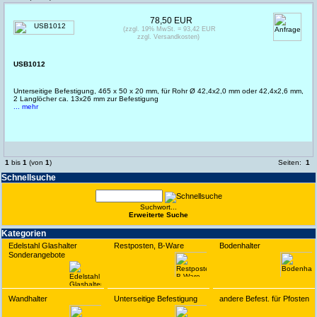
78,50 EUR
(zzgl. 19% MwSt. = 93,42 EUR
zzgl. Versandkosten)
USB1012
Unterseitige Befestigung, 465 x 50 x 20 mm, für Rohr Ø 42,4x2,0 mm oder 42,4x2,6 mm,
2 Langlöcher ca. 13x26 mm zur Befestigung
... mehr
1
bis
1
(von
1
)
Seiten:
1
Schnell­suche
Suchwort...
Erwei­terte Suche
Kate­gorien
Edelstahl Glashalter
Restposten, B-Ware
Bodenhalter
Sonderangebote
Wandhalter
Unterseitige Befestigung
andere Befest. für Pfosten