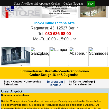
Staps-Arte Edelstahl verwendet Cookies.
Cookie-Nutzung
okay
Inox-Online / Staps Arte
Regattastr. 43, 12527 Berlin
030 636 98 00
Tel:
Mo.-Fr. 10:00 - 15:00 Uhr
Schmiedeeisen
Glashalter-Sonderkonditionen
Gruber-Design 16-er & Jugendstil
Start
»
Katalog
»
Unterseitige
Impres­sum
|
Ihr Konto
|
Anfrage
|
Befestigung
Anfrage absenden
Kontakt
Unser Angebot
Kategoriebeschreibung:
Bei der Montage eines Geländers mit unterseitiger Befestigung spielen die Pfostenhalter
eine sehr wichtige Rolle. Sie geben der Absturzsicherung die erforderliche Stabilität. Die
unterseitige Befestigung ist eine gute Lösung, um Undichtigkeiten zu vermeiden, die durch