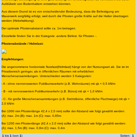
Aufdübeln von Bodenhaltern entstehen könnten.
Aus diesem Grund ist es von entscheidender Bedeutung, dass die Befestigung am
Mauerwerk sorgfältig erfolgt, weil durch die Pfosten große Kräfte auf die Halter übertragen
werden (Hebelwirkung).
Der optimale Pfostenabstand sollte ca. 1m betragen.
Einzelteile finden Sie in der Kategorie -andere Befest. für Pfosten -.
Pfostenabstände / Holmlast:
Empfehlungen:
Die angenommene horizontale Nutzlast(Holmlast) hängt von der Nutzungsart ab. Sie ist im
Privatbereich geringer, als in öffentlichen Räumen mit erheblichen
Menschenansammlungen. Unterschieden werden 3 Kategorien:
- A - ohne nennenswerten Publikumsverkehr (z.B. Wohnräume) mit qk = 0,5 kN/m
- B - mit nenneswertem Publikumsverkehr (z.B. Büros) mit qk = 1,0 kN/m
- C - für große Menschenansammlungen (z.B. Stehtribüne, öffentliche Fluchtwege) mit qk =
2,0 kN/m
Bei 1000 mm Pfostenlänge 42,4 x 2,0 mm) sollte der Abstand wie folgt gewählt werden:
(A): max. 2m (B): max. 1m (C): max. 0,85m
Bei 1200 mm Pfostenlänge (42,4 x 2,0 mm) sollte der Abstand wie folgt gewählt werden:
(A): max. 1,5m (B): max. 0,8m (C): max. 0,4m
1
bis
1
(von
1
)
Seiten:
1