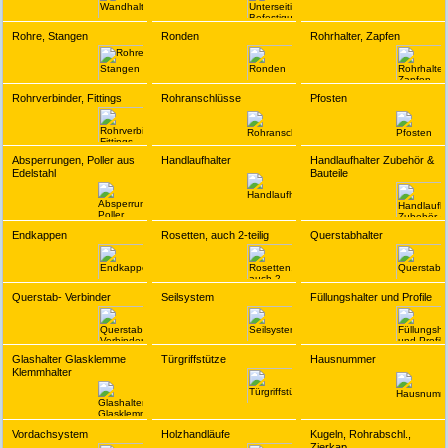
Rohre, Stangen
Ronden
Rohrhalter, Zapfen
Rohrverbinder, Fittings
Rohranschlüsse
Pfosten
Absperrungen, Poller aus
Handlaufhalter
Handlaufhalter Zubehör &
Edelstahl
Bauteile
Endkappen
Rosetten, auch 2-teilig
Querstabhalter
Querstab- Verbinder
Seilsystem
Füllungshalter und Profile
Glashalter Glasklemme
Türgriffstütze
Hausnummer
Klemmhalter
Vordachsystem
Holzhandläufe
Kugeln, Rohrabschl.,
Zierkap