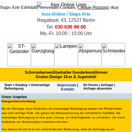
Staps-Arte Edelstahl verwendet Cookies.
Cookie-Nutzung
okay
Inox-Online / Staps Arte
Regattastr. 43, 12527 Berlin
030 636 98 00
Tel:
Mo.-Fr. 10:00 - 15:00 Uhr
Schmiedeeisen
Glashalter-Sonderkonditionen
Gruber-Design 16-er & Jugendstil
Start
»
Katalog
»
Unterseitige
Impres­sum
|
Ihr Konto
|
Anfrage
|
Befestigung
Anfrage absenden
Kontakt
Unser Angebot
Kategoriebeschreibung:
Bei der Montage eines Geländers mit unterseitiger Befestigung spielen die Pfostenhalter
eine sehr wichtige Rolle. Sie geben der Absturzsicherung die erforderliche Stabilität. Die
unterseitige Befestigung ist eine gute Lösung, um Undichtigkeiten zu vermeiden, die durch
Aufdübeln von Bodenhaltern entstehen könnten.
Aus diesem Grund ist es von entscheidender Bedeutung, dass die Befestigung am