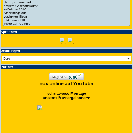
Spra­chen
Wäh­run­gen
Partner
inox-online auf YouTube:
schrittweise Montage
unseres Mustergeländers: