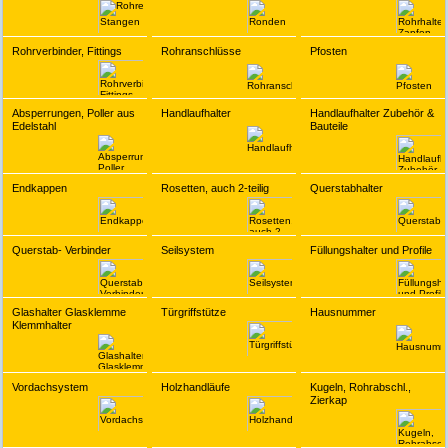
Rohrverbinder, Fittings
Rohranschlüsse
Pfosten
Absperrungen, Poller aus
Handlaufhalter
Handlaufhalter Zubehör &
Edelstahl
Bauteile
Endkappen
Rosetten, auch 2-teilig
Querstabhalter
Querstab- Verbinder
Seilsystem
Füllungshalter und Profile
Glashalter Glasklemme
Türgriffstütze
Hausnummer
Klemmhalter
Vordachsystem
Holzhandläufe
Kugeln, Rohrabschl.,
Zierkap