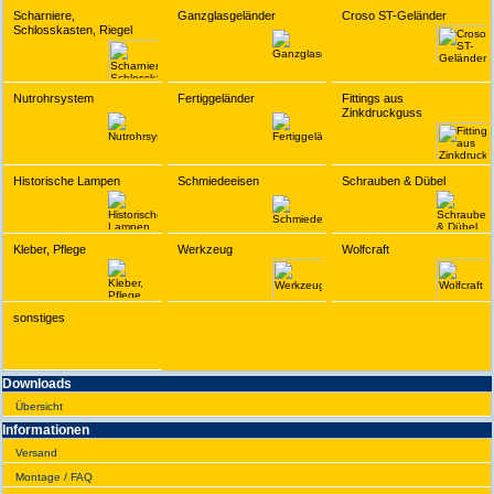
Scharniere,
Ganzglasgeländer
Croso ST-Geländer
Schlosskasten, Riegel
Nutrohrsystem
Fertiggeländer
Fittings aus
Zinkdruckguss
Historische Lampen
Schmiedeeisen
Schrauben & Dübel
Kleber, Pflege
Werkzeug
Wolfcraft
sonstiges
Downloads
Übersicht
Infor­ma­tionen
Versand
Montage / FAQ