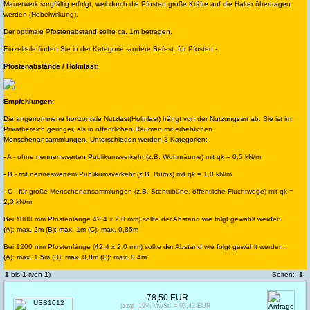
Mauerwerk sorgfältig erfolgt, weil durch die Pfosten große Kräfte auf die Halter übertragen
werden (Hebelwirkung).
Der optimale Pfostenabstand sollte ca. 1m betragen.
Einzelteile finden Sie in der Kategorie -andere Befest. für Pfosten -.
Pfostenabstände / Holmlast:
Empfehlungen:
Die angenommene horizontale Nutzlast(Holmlast) hängt von der Nutzungsart ab. Sie ist im
Privatbereich geringer, als in öffentlichen Räumen mit erheblichen
Menschenansammlungen. Unterschieden werden 3 Kategorien:
- A - ohne nennenswerten Publikumsverkehr (z.B. Wohnräume) mit qk = 0,5 kN/m
- B - mit nenneswertem Publikumsverkehr (z.B. Büros) mit qk = 1,0 kN/m
- C - für große Menschenansammlungen (z.B. Stehtribüne, öffentliche Fluchtwege) mit qk =
2,0 kN/m
Bei 1000 mm Pfostenlänge 42,4 x 2,0 mm) sollte der Abstand wie folgt gewählt werden:
(A): max. 2m (B): max. 1m (C): max. 0,85m
Bei 1200 mm Pfostenlänge (42,4 x 2,0 mm) sollte der Abstand wie folgt gewählt werden:
(A): max. 1,5m (B): max. 0,8m (C): max. 0,4m
1
bis
1
(von
1
)
Seiten:
1
78,50 EUR
(zzgl. 19% MwSt. = 93,42 EUR