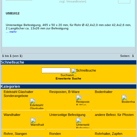
zzgl. Versandkosten)
USB1012
Unterseitige Befestigung, 465 x 50 x 20 mm, für Rohr Ø 42,4x2,0 mm oder 42,4x2,6 mm,
2 Langlöcher ca. 13x26 mm zur Befestigung
... mehr
1
bis
1
(von
1
)
Seiten:
1
Schnell­suche
Suchwort...
Erwei­terte Suche
Kate­gorien
Edelstahl Glashalter
Restposten, B-Ware
Bodenhalter
Sonderangebote
Wandhalter
Unterseitige Befestigung
andere Befest. für Pfosten
Rohre, Stangen
Ronden
Rohrhalter, Zapfen