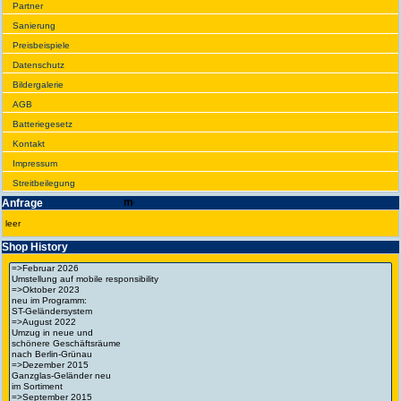
Partner
Sanie­rung
Preis­beispiele
Daten­schutz
Bilder­galerie
AGB
Batte­rie­gesetz
Kontakt
Impres­sum
Streit­bei­legung
Anfrage
leer
Shop History