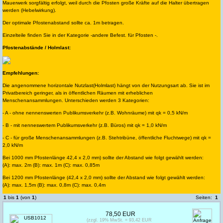
Mauerwerk sorgfältig erfolgt, weil durch die Pfosten große Kräfte auf die Halter übertragen
werden (Hebelwirkung).
Der optimale Pfostenabstand sollte ca. 1m betragen.
Einzelteile finden Sie in der Kategorie -andere Befest. für Pfosten -.
Pfostenabstände / Holmlast:
Empfehlungen:
Die angenommene horizontale Nutzlast(Holmlast) hängt von der Nutzungsart ab. Sie ist im
Privatbereich geringer, als in öffentlichen Räumen mit erheblichen
Menschenansammlungen. Unterschieden werden 3 Kategorien:
- A - ohne nennenswerten Publikumsverkehr (z.B. Wohnräume) mit qk = 0,5 kN/m
- B - mit nenneswertem Publikumsverkehr (z.B. Büros) mit qk = 1,0 kN/m
- C - für große Menschenansammlungen (z.B. Stehtribüne, öffentliche Fluchtwege) mit qk =
2,0 kN/m
Bei 1000 mm Pfostenlänge 42,4 x 2,0 mm) sollte der Abstand wie folgt gewählt werden:
(A): max. 2m (B): max. 1m (C): max. 0,85m
Bei 1200 mm Pfostenlänge (42,4 x 2,0 mm) sollte der Abstand wie folgt gewählt werden:
(A): max. 1,5m (B): max. 0,8m (C): max. 0,4m
1
bis
1
(von
1
)
Seiten:
1
78,50 EUR
(zzgl. 19% MwSt. = 93,42 EUR