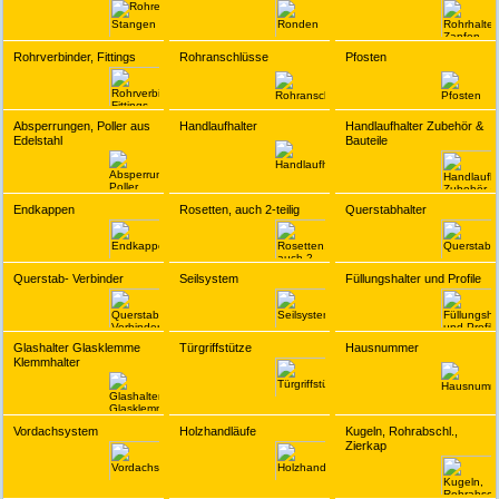
Rohrverbinder, Fittings
Rohranschlüsse
Pfosten
Absperrungen, Poller aus
Handlaufhalter
Handlaufhalter Zubehör &
Edelstahl
Bauteile
Endkappen
Rosetten, auch 2-teilig
Querstabhalter
Querstab- Verbinder
Seilsystem
Füllungshalter und Profile
Glashalter Glasklemme
Türgriffstütze
Hausnummer
Klemmhalter
Vordachsystem
Holzhandläufe
Kugeln, Rohrabschl.,
Zierkap