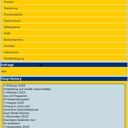
Partner
Sanie­rung
Preis­beispiele
Daten­schutz
Bilder­galerie
AGB
Batte­rie­gesetz
Kontakt
Impres­sum
Streit­bei­legung
Anfrage
leer
Shop History