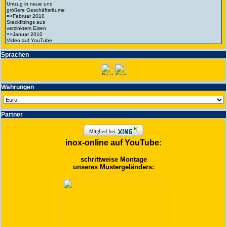
Spra­chen
Wäh­run­gen
Partner
inox-online auf YouTube:
schrittweise Montage
unseres Mustergeländers: