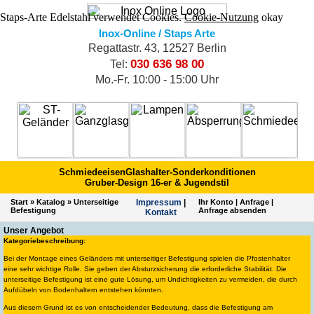
Staps-Arte Edelstahl verwendet Cookies.
Cookie-Nutzung
okay
Inox-Online / Staps Arte
Regattastr. 43, 12527 Berlin
030 636 98 00
Tel:
Mo.-Fr. 10:00 - 15:00 Uhr
Schmiedeeisen
Glashalter-Sonderkonditionen
Gruber-Design 16-er & Jugendstil
Start
»
Katalog
»
Unterseitige
Impres­sum
|
Ihr Konto
|
Anfrage
|
Befestigung
Anfrage absenden
Kontakt
Unser Angebot
Kategoriebeschreibung:
Bei der Montage eines Geländers mit unterseitiger Befestigung spielen die Pfostenhalter
eine sehr wichtige Rolle. Sie geben der Absturzsicherung die erforderliche Stabilität. Die
unterseitige Befestigung ist eine gute Lösung, um Undichtigkeiten zu vermeiden, die durch
Aufdübeln von Bodenhaltern entstehen könnten.
Aus diesem Grund ist es von entscheidender Bedeutung, dass die Befestigung am