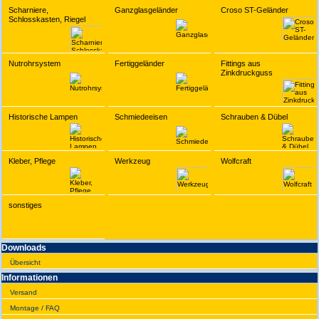
Scharniere,
Ganzglasgeländer
Croso ST-Geländer
Schlosskasten, Riegel
Nutrohrsystem
Fertiggeländer
Fittings aus
Zinkdruckguss
Historische Lampen
Schmiedeeisen
Schrauben & Dübel
Kleber, Pflege
Werkzeug
Wolfcraft
sonstiges
Downloads
Übersicht
Infor­ma­tionen
Versand
Montage / FAQ