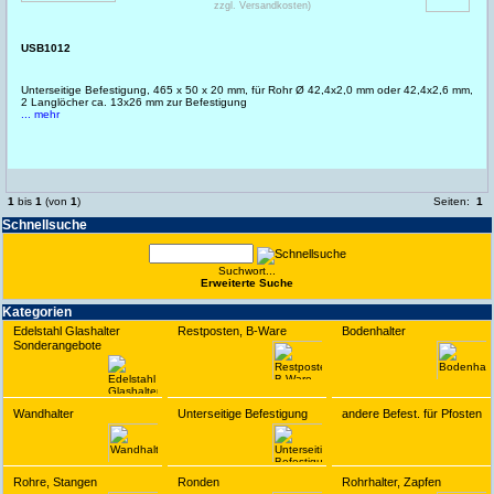
zzgl. Versandkosten)
USB1012
Unterseitige Befestigung, 465 x 50 x 20 mm, für Rohr Ø 42,4x2,0 mm oder 42,4x2,6 mm,
2 Langlöcher ca. 13x26 mm zur Befestigung
... mehr
1
bis
1
(von
1
)
Seiten:
1
Schnell­suche
Suchwort...
Erwei­terte Suche
Kate­gorien
Edelstahl Glashalter
Restposten, B-Ware
Bodenhalter
Sonderangebote
Wandhalter
Unterseitige Befestigung
andere Befest. für Pfosten
Rohre, Stangen
Ronden
Rohrhalter, Zapfen