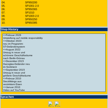
04.
SP950200
05.
SP1001-2.0
06.
SP950365
07.
SP1010
08.
SP1003-2.0
09.
SP950250
10.
SP950385
Shop History
Spra­chen