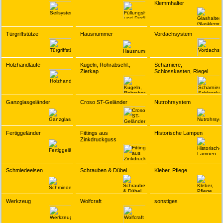
Klemmhalter
Türgriffstütze
Hausnummer
Vordachsystem
Holzhandläufe
Kugeln, Rohrabschl.,
Scharniere,
Zierkap
Schlosskasten, Riegel
Ganzglasgeländer
Croso ST-Geländer
Nutrohrsystem
Fertiggeländer
Fittings aus
Historische Lampen
Zinkdruckguss
Schmiedeeisen
Schrauben & Dübel
Kleber, Pflege
Werkzeug
Wolfcraft
sonstiges