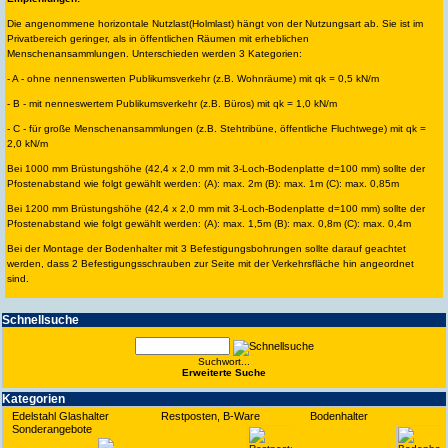
Die angenommene horizontale Nutzlast(Holmlast) hängt von der Nutzungsart ab. Sie ist im
Privatbereich geringer, als in öffentlichen Räumen mit erheblichen
Menschenansammlungen. Unterschieden werden 3 Kategorien:
- A - ohne nennenswerten Publikumsverkehr (z.B. Wohnräume) mit qk = 0,5 kN/m
- B - mit nenneswertem Publikumsverkehr (z.B. Büros) mit qk = 1,0 kN/m
- C - für große Menschenansammlungen (z.B. Stehtribüne, öffentliche Fluchtwege) mit qk =
2,0 kN/m
Bei 1000 mm Brüstungshöhe (42,4 x 2,0 mm mit 3-Loch-Bodenplatte d=100 mm) sollte der
Pfostenabstand wie folgt gewählt werden: (A): max. 2m (B): max. 1m (C): max. 0,85m
Bei 1200 mm Brüstungshöhe (42,4 x 2,0 mm mit 3-Loch-Bodenplatte d=100 mm) sollte der
Pfostenabstand wie folgt gewählt werden: (A): max. 1,5m (B): max. 0,8m (C): max. 0,4m
Bei der Montage der Bodenhalter mit 3 Befestigungsbohrungen sollte darauf geachtet
werden, dass 2 Befestigungsschrauben zur Seite mit der Verkehrsfläche hin angeordnet
sind.
Schnell­suche
Suchwort...
Erwei­terte Suche
Kate­gorien
Edelstahl Glashalter
Restposten, B-Ware
Bodenhalter
Sonderangebote