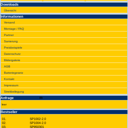
Downloads
Übersicht
Infor­ma­tionen
Versand
Montage / FAQ
Partner
Sanie­rung
Preis­beispiele
Daten­schutz
Bilder­galerie
AGB
Batte­rie­gesetz
Kontakt
Impres­sum
Streit­bei­legung
Anfrage
leer
Best­seller
01.
SP1002-2.0
02.
SP1004-2.0
03.
SP950301