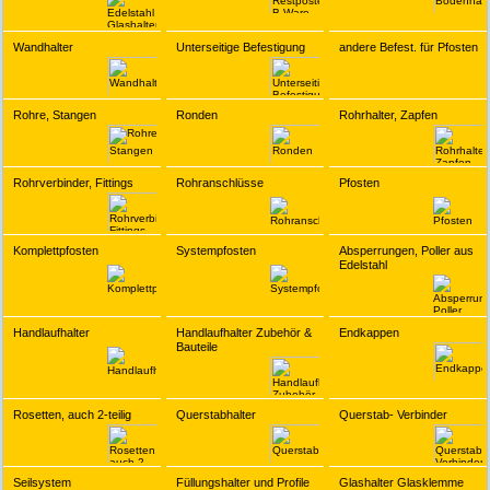
Wandhalter
Unterseitige Befestigung
andere Befest. für Pfosten
Rohre, Stangen
Ronden
Rohrhalter, Zapfen
Rohrverbinder, Fittings
Rohranschlüsse
Pfosten
Komplettpfosten
Systempfosten
Absperrungen, Poller aus
Edelstahl
Handlaufhalter
Handlaufhalter Zubehör &
Endkappen
Bauteile
Rosetten, auch 2-teilig
Querstabhalter
Querstab- Verbinder
Seilsystem
Füllungshalter und Profile
Glashalter Glasklemme