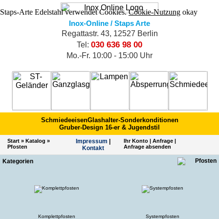
Staps-Arte Edelstahl verwendet Cookies.
Cookie-Nutzung
okay
Inox-Online / Staps Arte
Regattastr. 43, 12527 Berlin
030 636 98 00
Tel:
Mo.-Fr. 10:00 - 15:00 Uhr
Schmiedeeisen
Glashalter-Sonderkonditionen
Gruber-Design 16-er & Jugendstil
Start
»
Katalog
»
Impres­sum
|
Ihr Konto
|
Anfrage
|
Pfosten
Anfrage absenden
Kontakt
Kategorien
Komplettpfosten
Systempfosten