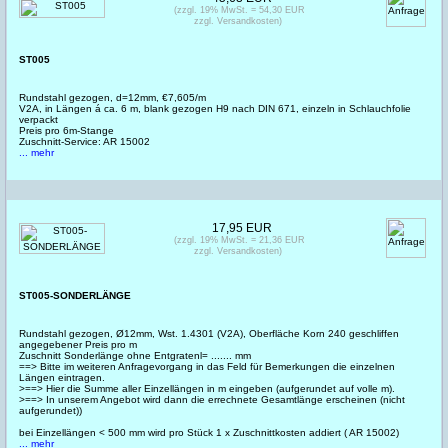
(zzgl. 19% MwSt. = 54,30 EUR
zzgl. Versandkosten)
ST005
Rundstahl gezogen, d=12mm, €7,605/m
V2A, in Längen á ca. 6 m, blank gezogen H9 nach DIN 671, einzeln in Schlauchfolie
verpackt
Preis pro 6m-Stange
Zuschnitt-Service: AR 15002
... mehr
17,95 EUR
(zzgl. 19% MwSt. = 21,36 EUR
zzgl. Versandkosten)
ST005-SONDERLÄNGE
Rundstahl gezogen, Ø12mm, Wst. 1.4301 (V2A), Oberfläche Korn 240 geschliffen
angegebener Preis pro m
Zuschnitt Sonderlänge ohne Entgratenl= ....... mm
==> Bitte im weiteren Anfragevorgang in das Feld für Bemerkungen die einzelnen
Längen eintragen.
>==> Hier die Summe aller Einzellängen in m eingeben (aufgerundet auf volle m).
>==> In unserem Angebot wird dann die errechnete Gesamtlänge erscheinen (nicht
aufgerundet))
bei Einzellängen < 500 mm wird pro Stück 1 x Zuschnittkosten addiert ( AR 15002)
... mehr