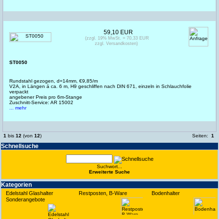
59,10 EUR
(zzgl. 19% MwSt. = 70,33 EUR
zzgl. Versandkosten)
ST0050
Rundstahl gezogen, d=14mm, €9,85/m
V2A, in Längen á ca. 6 m, H9 geschliffen nach DIN 671, einzeln in Schlauchfolie
verpackt
angebener Preis pro 6m-Stange
Zuschnitt-Service: AR 15002
... mehr
1
bis
12
(von
12
)
Seiten:
1
Schnell­suche
Suchwort...
Erwei­terte Suche
Kate­gorien
Edelstahl Glashalter
Restposten, B-Ware
Bodenhalter
Sonderangebote