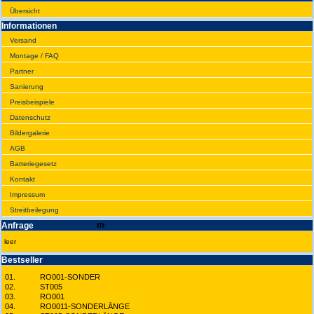
Übersicht
Infor­ma­tionen
Versand
Montage / FAQ
Partner
Sanie­rung
Preis­beispiele
Daten­schutz
Bilder­galerie
AGB
Batte­rie­gesetz
Kontakt
Impres­sum
Streit­bei­legung
Anfrage
leer
Best­seller
01.
RO001-SONDER
02.
ST005
03.
RO001
04.
RO0011-SONDERLÄNGE