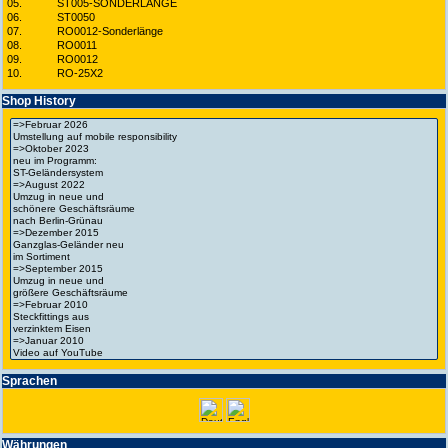
05.
ST005-SONDERLÄNGE
06.
ST0050
07.
RO0012-Sonderlänge
08.
RO0011
09.
RO0012
10.
RO-25X2
Shop History
Spra­chen
Wäh­run­gen