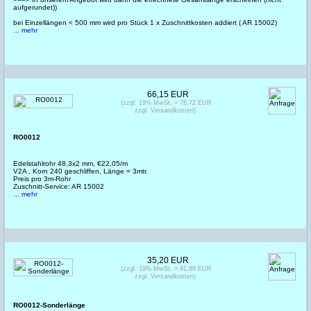
aufgerundet))
bei Einzellängen < 500 mm wird pro Stück 1 x Zuschnittkosten addiert ( AR 15002)
... mehr
66,15 EUR
(zzgl. 19% MwSt. = 78,72 EUR
zzgl. Versandkosten)
RO0012
Edelstahlrohr 48,3x2 mm, €22,05/m
V2A , Korn 240 geschliffen, Länge = 3mtr.
Preis pro 3m-Rohr
Zuschnitt-Service: AR 15002
... mehr
35,20 EUR
(zzgl. 19% MwSt. = 41,89 EUR
zzgl. Versandkosten)
RO0012-Sonderlänge