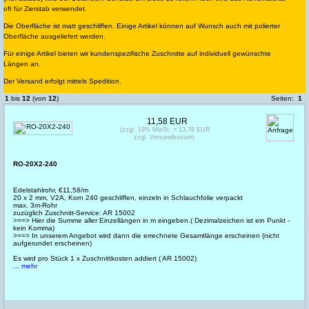
oft für Zierstab verwendet.
Die Oberfläche ist matt geschliffen. Einige Artikel können auf Wunsch auch mit polierter
Oberfläche ausgeliefert werden.
Für einige Artikel bieten wir kundenspezifische Zuschnitte auf individuell gewünschte
Längen an.
Der Versand erfolgt mittels Spedition.
1
bis
12
(von
12
)
Seiten:
1
11,58 EUR
(zzgl. 19% MwSt. = 13,78 EUR
zzgl. Versandkosten)
RO-20X2-240
Edelstahlrohr, €11,58/m
20 x 2 mm, V2A, Korn 240 geschliffen, einzeln in Schlauchfolie verpackt
max. 3m-Rohr
zuzüglich Zuschnitt-Service: AR 15002
>==> Hier die Summe aller Einzellängen in m eingeben.( Dezimalzeichen ist ein Punkt -
kein Komma)
>==> In unserem Angebot wird dann die errechnete Gesamtlänge erscheinen (nicht
aufgerundet erscheinen)
Es wird pro Stück 1 x Zuschnittkosten addiert ( AR 15002)
... mehr