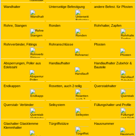
Wandhalter
Unterseitige Befestigung
andere Befest. für Pfosten
Rohre, Stangen
Ronden
Rohrhalter, Zapfen
Rohrverbinder, Fittings
Rohranschlüsse
Pfosten
Absperrungen, Poller aus
Handlaufhalter
Handlaufhalter Zubehör &
Edelstahl
Bauteile
Endkappen
Rosetten, auch 2-teilig
Querstabhalter
Querstab- Verbinder
Seilsystem
Füllungshalter und Profile
Glashalter Glasklemme
Türgriffstütze
Hausnummer
Klemmhalter