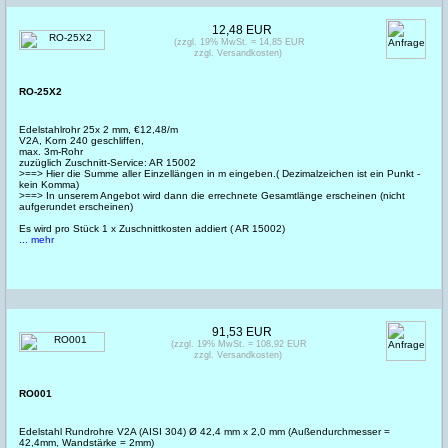
12,48 EUR
(zzgl. 19% MwSt. = 14,85 EUR
zzgl. Versandkosten)
RO-25X2
Edelstahlrohr 25x 2 mm, €12,48/m
V2A, Korn 240 geschliffen,
max. 3m-Rohr
zuzüglich Zuschnitt-Service: AR 15002
>==> Hier die Summe aller Einzellängen in m eingeben.( Dezimalzeichen ist ein Punkt -
kein Komma)
>==> In unserem Angebot wird dann die errechnete Gesamtlänge erscheinen (nicht
aufgerundet erscheinen)
Es wird pro Stück 1 x Zuschnittkosten addiert ( AR 15002)
... mehr
91,53 EUR
(zzgl. 19% MwSt. = 108,92 EUR
zzgl. Versandkosten)
RO001
Edelstahl Rundrohre V2A (AISI 304) Ø 42,4 mm x 2,0 mm (Außendurchmesser =
42,4mm, Wandstärke = 2mm)