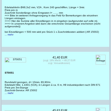
Edelstahlrohr Ø48,3x2 mm, V2A , Korn 240 geschliffen, Länge = 3mtr.
Preis pro m
Zuschnitt Sonderlänge ohne Entgraten l= ....... mm
==> Bitte im weiteren Anfragevorgang in das Feld für Bemerkungen die einzelnen
Längen eintragen.
>==> Hier die Summe aller Einzellängen in m eingeben (aufgerundet auf volle m).
>==> In unserem Angebot wird dann die errechnete Gesamtlänge erscheinen (nicht
aufgerundet))
bei Einzellängen < 500 mm wird pro Stück 1 x Zuschnittkosten addiert ( AR 15002)
... mehr
41,40 EUR
(zzgl. 19% MwSt. = 49,27 EUR
zzgl. Versandkosten)
ST0051
Rundstahl gezogen, d= 10mm, €6,90/m
Edelstahl Wst. 1.4301 (V2A), in Längen á ca. 6 m, H9 industriepoliert nach DIN 671
Preis pro 3m-Stange
Zuschnitt-Service: AR 15002
... mehr
45,63 EUR