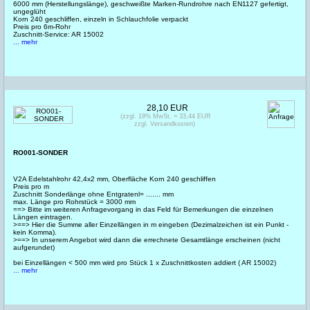
6000 mm (Herstellungslänge), geschweißte Marken-Rundrohre nach EN1127 gefertigt,
ungeglüht
Korn 240 geschliffen, einzeln in Schlauchfolie verpackt
Preis pro 6m-Rohr
Zuschnitt-Service: AR 15002
... mehr
28,10 EUR
(zzgl. 19% MwSt. = 33,44 EUR
zzgl. Versandkosten)
RO001-SONDER
V2A Edelstahlrohr 42,4x2 mm, Oberfläche Korn 240 geschliffen
Preis pro m
Zuschnitt Sonderlänge ohne Entgratenl= ....... mm
max. Länge pro Rohrstück = 3000 mm
==> Bitte im weiteren Anfragevorgang in das Feld für Bemerkungen die einzelnen
Längen eintragen.
>==> Hier die Summe aller Einzellängen in m eingeben (Dezimalzeichen ist ein Punkt -
kein Komma).
>==> In unserem Angebot wird dann die errechnete Gesamtlänge erscheinen (nicht
aufgerundet)
bei Einzellängen < 500 mm wird pro Stück 1 x Zuschnittkosten addiert ( AR 15002)
... mehr