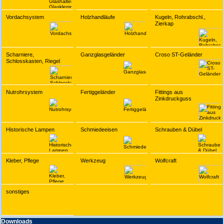
Vordachsystem
Holzhandläufe
Kugeln, Rohrabschl.,
Zierkap
Scharniere,
Ganzglasgeländer
Croso ST-Geländer
Schlosskasten, Riegel
Nutrohrsystem
Fertiggeländer
Fittings aus
Zinkdruckguss
Historische Lampen
Schmiedeeisen
Schrauben & Dübel
Kleber, Pflege
Werkzeug
Wolfcraft
sonstiges
Downloads