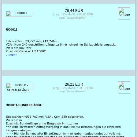
76,44 EUR
(zzgl. 19% MwSt. = 90,96 EUR
zzgl. Versandkosten)
RO0011
Edelstahlrohr 33,7x2 mm,
€12,74/m
V2A , Korn 240 geschliffen, Länge ca 6 mtr., einzeln in Schlauchfolie verpackt
Preis pro 6m-Rohr
Zuschnitt-Service: AR 15002
... mehr
26,21 EUR
(zzgl. 19% MwSt. = 31,19 EUR
zzgl. Versandkosten)
RO0011-SONDERLÄNGE
Edelstahlrohr Ø33,7x2 mm, V2A , Korn 240 geschliffen,
Preis pro m
Zuschnitt Sonderlänge ohne Entgraten l= ....... mm
==> Bitte im weiteren Anfragevorgang in das Feld für Bemerkungen die einzelnen
Längen eintragen.
>==> Hier die Summe aller Einzellängen in m eingeben (aufgerundet auf volle m).
>==> In unserem Angebot wird dann die errechnete Gesamtlänge erscheinen (nicht