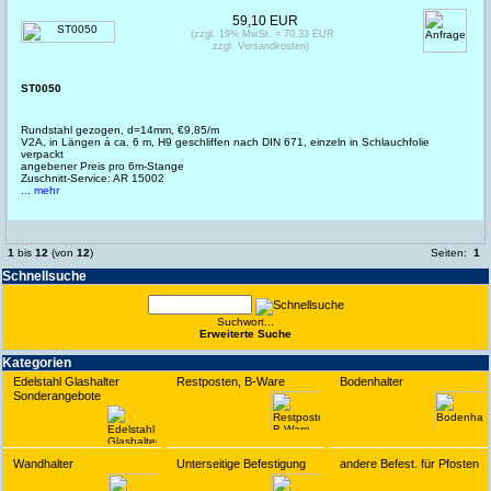
59,10 EUR
(zzgl. 19% MwSt. = 70,33 EUR
zzgl. Versandkosten)
ST0050
Rundstahl gezogen, d=14mm, €9,85/m
V2A, in Längen á ca. 6 m, H9 geschliffen nach DIN 671, einzeln in Schlauchfolie
verpackt
angebener Preis pro 6m-Stange
Zuschnitt-Service: AR 15002
... mehr
1
bis
12
(von
12
)
Seiten:
1
Schnell­suche
Suchwort...
Erwei­terte Suche
Kate­gorien
Edelstahl Glashalter
Restposten, B-Ware
Bodenhalter
Sonderangebote
Wandhalter
Unterseitige Befestigung
andere Befest. für Pfosten