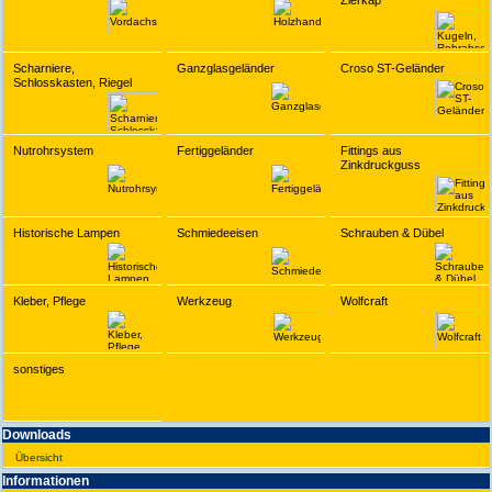
Zierkap
Scharniere,
Ganzglasgeländer
Croso ST-Geländer
Schlosskasten, Riegel
Nutrohrsystem
Fertiggeländer
Fittings aus
Zinkdruckguss
Historische Lampen
Schmiedeeisen
Schrauben & Dübel
Kleber, Pflege
Werkzeug
Wolfcraft
sonstiges
Downloads
Übersicht
Infor­ma­tionen