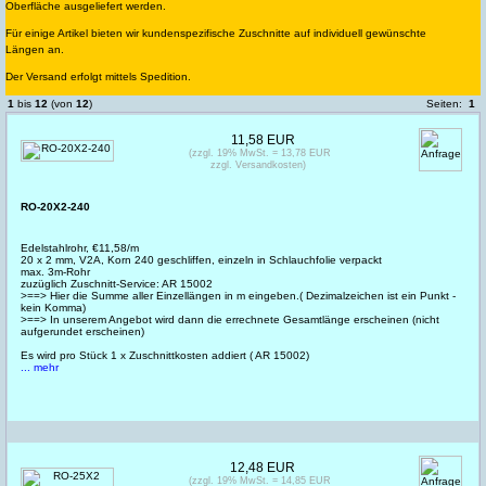
Oberfläche ausgeliefert werden.
Für einige Artikel bieten wir kundenspezifische Zuschnitte auf individuell gewünschte
Längen an.
Der Versand erfolgt mittels Spedition.
1
bis
12
(von
12
)
Seiten:
1
11,58 EUR
(zzgl. 19% MwSt. = 13,78 EUR
zzgl. Versandkosten)
RO-20X2-240
Edelstahlrohr, €11,58/m
20 x 2 mm, V2A, Korn 240 geschliffen, einzeln in Schlauchfolie verpackt
max. 3m-Rohr
zuzüglich Zuschnitt-Service: AR 15002
>==> Hier die Summe aller Einzellängen in m eingeben.( Dezimalzeichen ist ein Punkt -
kein Komma)
>==> In unserem Angebot wird dann die errechnete Gesamtlänge erscheinen (nicht
aufgerundet erscheinen)
Es wird pro Stück 1 x Zuschnittkosten addiert ( AR 15002)
... mehr
12,48 EUR
(zzgl. 19% MwSt. = 14,85 EUR