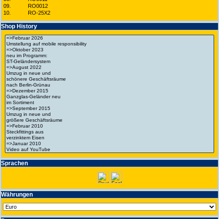
09.
RO0012
10.
RO-25X2
Shop History
Spra­chen
Wäh­run­gen