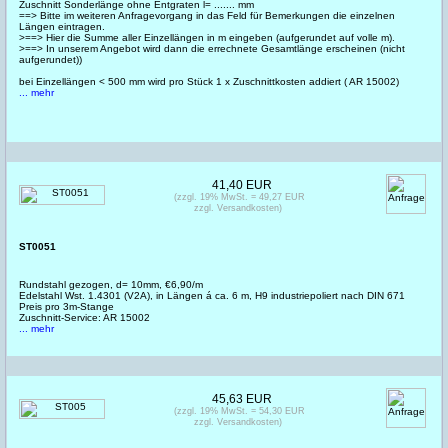
Zuschnitt Sonderlänge ohne Entgraten l= ....... mm
==> Bitte im weiteren Anfragevorgang in das Feld für Bemerkungen die einzelnen
Längen eintragen.
>==> Hier die Summe aller Einzellängen in m eingeben (aufgerundet auf volle m).
>==> In unserem Angebot wird dann die errechnete Gesamtlänge erscheinen (nicht
aufgerundet))
bei Einzellängen < 500 mm wird pro Stück 1 x Zuschnittkosten addiert ( AR 15002)
... mehr
41,40 EUR
(zzgl. 19% MwSt. = 49,27 EUR
zzgl. Versandkosten)
ST0051
Rundstahl gezogen, d= 10mm, €6,90/m
Edelstahl Wst. 1.4301 (V2A), in Längen á ca. 6 m, H9 industriepoliert nach DIN 671
Preis pro 3m-Stange
Zuschnitt-Service: AR 15002
... mehr
45,63 EUR
(zzgl. 19% MwSt. = 54,30 EUR
zzgl. Versandkosten)