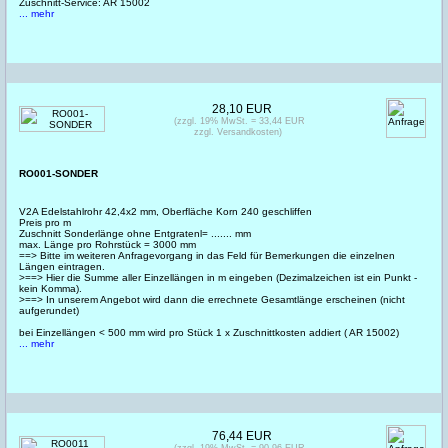
Zuschnitt-Service: AR 15002
... mehr
28,10 EUR
(zzgl. 19% MwSt. = 33,44 EUR
zzgl. Versandkosten)
RO001-SONDER
V2A Edelstahlrohr 42,4x2 mm, Oberfläche Korn 240 geschliffen
Preis pro m
Zuschnitt Sonderlänge ohne Entgratenl= ....... mm
max. Länge pro Rohrstück = 3000 mm
==> Bitte im weiteren Anfragevorgang in das Feld für Bemerkungen die einzelnen
Längen eintragen.
>==> Hier die Summe aller Einzellängen in m eingeben (Dezimalzeichen ist ein Punkt -
kein Komma).
>==> In unserem Angebot wird dann die errechnete Gesamtlänge erscheinen (nicht
aufgerundet)
bei Einzellängen < 500 mm wird pro Stück 1 x Zuschnittkosten addiert ( AR 15002)
... mehr
76,44 EUR
(zzgl. 19% MwSt. = 90,96 EUR