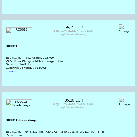
66,15 EUR
(zzgl. 19% MwSt. = 78,72 EUR
zzgl. Versandkosten)
RO0012
Edelstahlrohr 48,3x2 mm, €22,05/m
V2A , Korn 240 geschliffen, Länge = 3mtr.
Preis pro 3m-Rohr
Zuschnitt-Service: AR 15002
... mehr
35,20 EUR
(zzgl. 19% MwSt. = 41,89 EUR
zzgl. Versandkosten)
RO0012-Sonderlänge
Edelstahlrohr Ø48,3x2 mm, V2A , Korn 240 geschliffen, Länge = 3mtr.
Preis pro m