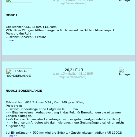
zzgl. Versandkosten)
RO0011
Edelstahlrohr 33,7x2 mm,
€12,74/m
V2A , Korn 240 geschliffen, Länge ca 6 mtr., einzeln in Schlauchfolie verpackt
Preis pro 6m-Rohr
Zuschnitt-Service: AR 15002
... mehr
26,21 EUR
(zzgl. 19% MwSt. = 31,19 EUR
zzgl. Versandkosten)
RO0011-SONDERLÄNGE
Edelstahlrohr Ø33,7x2 mm, V2A , Korn 240 geschliffen,
Preis pro m
Zuschnitt Sonderlänge ohne Entgraten l= ....... mm
==> Bitte im weiteren Anfragevorgang in das Feld für Bemerkungen die einzelnen
Längen eintragen.
>==> Hier die Summe aller Einzellängen in m eingeben (aufgerundet auf volle m).
>==> In unserem Angebot wird dann die errechnete Gesamtlänge erscheinen (nicht
aufgerundet))
bei Einzellängen < 500 mm wird pro Stück 1 x Zuschnittkosten addiert ( AR 15002)
... mehr