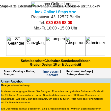
Staps-Arte Edelstahl verwendet Cookies.
Cookie-Nutzung
okay
Inox-Online / Staps Arte
Regattastr. 43, 12527 Berlin
030 636 98 00
Tel:
Mo.-Fr. 10:00 - 15:00 Uhr
Schmiedeeisen
Glashalter-Sonderkonditionen
Gruber-Design 16-er & Jugendstil
Start
»
Katalog
»
Rohre,
Impres­sum
|
Ihr Konto
|
Anfrage
|
Stangen
Anfrage absenden
Kontakt
Unser Angebot
Kategoriebeschreibung:
In dieser Warengruppe finden Sie Stangen, Rundrohre und gelochte Rohre aus Edelstahl
für (Geländer-)Konstruktionen in der Standardabmessung von 3000 mm. Rundmaterial
(Rundstäbe) wird bei Geländern benutzt, um diese zu füllen. Auch wird das Rundmaterial
oft für Zierstab verwendet.
Die Oberfläche ist matt geschliffen. Einige Artikel können auf Wunsch auch mit polierter