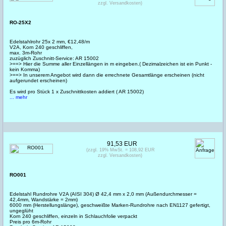
zzgl. Versandkosten)
RO-25X2
Edelstahlrohr 25x 2 mm, €12,48/m
V2A, Korn 240 geschliffen,
max. 3m-Rohr
zuzüglich Zuschnitt-Service: AR 15002
>==> Hier die Summe aller Einzellängen in m eingeben.( Dezimalzeichen ist ein Punkt -
kein Komma)
>==> In unserem Angebot wird dann die errechnete Gesamtlänge erscheinen (nicht
aufgerundet erscheinen)
Es wird pro Stück 1 x Zuschnittkosten addiert ( AR 15002)
... mehr
91,53 EUR
(zzgl. 19% MwSt. = 108,92 EUR
zzgl. Versandkosten)
RO001
Edelstahl Rundrohre V2A (AISI 304) Ø 42,4 mm x 2,0 mm (Außendurchmesser =
42,4mm, Wandstärke = 2mm)
6000 mm (Herstellungslänge), geschweißte Marken-Rundrohre nach EN1127 gefertigt,
ungeglüht
Korn 240 geschliffen, einzeln in Schlauchfolie verpackt
Preis pro 6m-Rohr