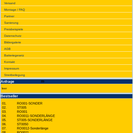
Versand
Montage / FAQ
Partner
Sanie­rung
Preis­beispiele
Daten­schutz
Bilder­galerie
AGB
Batte­rie­gesetz
Kontakt
Impres­sum
Streit­bei­legung
Anfrage
leer
Best­seller
01.
RO001-SONDER
02.
ST005
03.
RO001
04.
RO0011-SONDERLÄNGE
05.
ST005-SONDERLÄNGE
06.
ST0050
07.
RO0012-Sonderlänge
08.
RO0011