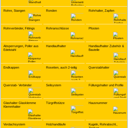
Rohre, Stangen
Ronden
Rohrhalter, Zapfen
Rohrverbinder, Fittings
Rohranschlüsse
Pfosten
Absperrungen, Poller aus
Handlaufhalter
Handlaufhalter Zubehör &
Edelstahl
Bauteile
Endkappen
Rosetten, auch 2-teilig
Querstabhalter
Querstab- Verbinder
Seilsystem
Füllungshalter und Profile
Glashalter Glasklemme
Türgriffstütze
Hausnummer
Klemmhalter
Vordachsystem
Holzhandläufe
Kugeln, Rohrabschl.,