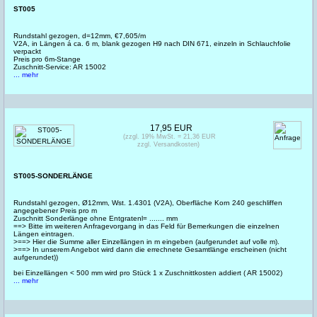
ST005
Rundstahl gezogen, d=12mm, €7,605/m
V2A, in Längen á ca. 6 m, blank gezogen H9 nach DIN 671, einzeln in Schlauchfolie
verpackt
Preis pro 6m-Stange
Zuschnitt-Service: AR 15002
... mehr
17,95 EUR
(zzgl. 19% MwSt. = 21,36 EUR
zzgl. Versandkosten)
ST005-SONDERLÄNGE
Rundstahl gezogen, Ø12mm, Wst. 1.4301 (V2A), Oberfläche Korn 240 geschliffen
angegebener Preis pro m
Zuschnitt Sonderlänge ohne Entgratenl= ....... mm
==> Bitte im weiteren Anfragevorgang in das Feld für Bemerkungen die einzelnen
Längen eintragen.
>==> Hier die Summe aller Einzellängen in m eingeben (aufgerundet auf volle m).
>==> In unserem Angebot wird dann die errechnete Gesamtlänge erscheinen (nicht
aufgerundet))
bei Einzellängen < 500 mm wird pro Stück 1 x Zuschnittkosten addiert ( AR 15002)
... mehr