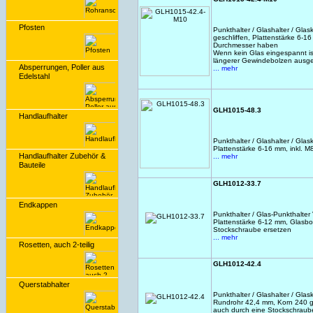
Pfosten
Punkthalter / Glashalter / Gl
geschliffen, Plattenstärke 6-1
Durchmesser haben
Wenn kein Glas eingespannt i
längerer Gewindebolzen ausg
Absperrungen, Poller aus
... mehr
Edelstahl
GLH1015-48.3
Handlaufhalter
Punkthalter / Glashalter / Gl
Plattenstärke 6-16 mm, inkl. 
Handlaufhalter Zubehör &
... mehr
Bauteile
GLH1012-33.7
Endkappen
Punkthalter / Glas-Punkthalt
Plattenstärke 6-12 mm, Glasbo
Stockschraube ersetzen
... mehr
Rosetten, auch 2-teilig
GLH1012-42.4
Querstabhalter
Punkthalter / Glashalter / Gl
Rundrohr 42,4 mm, Korn 240 ges
auch durch eine Stockschraub