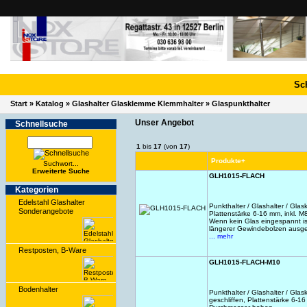
Sc
Start
»
Katalog
»
Glashalter Glasklemme Klemmhalter
»
Glaspunkthalter
Unser Angebot
Schnell­suche
1
bis
17
(von
17
)
Produkte+
Suchwort...
Erwei­terte Suche
GLH1015-FLACH
Kate­gorien
Edelstahl Glashalter
Punkthalter / Glashalter / Gla
Sonderangebote
Plattenstärke 6-16 mm, inkl. 
Wenn kein Glas eingespannt i
längerer Gewindebolzen ausg
... mehr
Restposten, B-Ware
GLH1015-FLACH-M10
Bodenhalter
Punkthalter / Glashalter / Gla
geschliffen, Plattenstärke 6-1