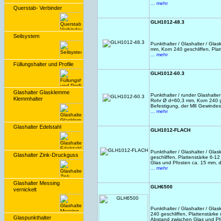
... mehr
Querstab- Verbinder
GLH1012-48.3
Seilsystem
Punkthalter / Glashalter / G
mm, Korn 240 geschliffen, Pla
... mehr
Füllungshalter und Profile
GLH1012-60.3
Glashalter Glasklemme
Punkthalter / runder Glashalt
Klemmhalter
Rohr Ø d=60,3 mm, Korn 240 ge
Befestigung, der M8 Gewindest
... mehr
Glashalter Edelstahl
GLH1012-FLACH
Punkthalter / Glashalter / Gla
Glashalter Zink-Druckguss
geschliffen, Plattenstärke 6-
Glas und Pfosten ca. 15 mm, d
... mehr
Glashalter Messing
GLH6500
vernickelt
Punkthalter / Glashalter / Gla
240 geschliffen, Plattenstärke
Glaspunkthalter
Abstand zwischen Glas und Pf