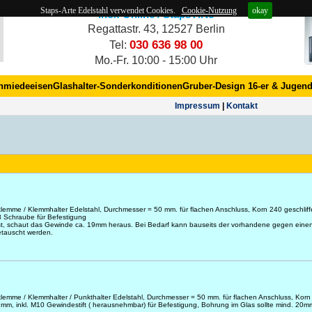
Staps-Arte Edelstahl verwendet Cookies.
Cookie-Nutzung
okay
Inox-Online / Staps Arte
Regattastr. 43, 12527 Berlin
030 636 98 00
Tel:
Mo.-Fr. 10:00 - 15:00 Uhr
hmiedeeisen
Glashalter-Sonderkonditionen
Gruber-Design 16-er & Jugend
Impres­sum
|
Kontakt
sklemme / Klemmhalter Edelstahl, Durchmesser = 50 mm. für flachen Anschluss, Korn 240 geschliff
M8 Schraube für Befestigung
st, schaut das Gewinde ca. 19mm heraus. Bei Bedarf kann bauseits der vorhandene gegen eine
etauscht werden.
sklemme / Klemmhalter / Punkthalter Edelstahl, Durchmesser = 50 mm. für flachen Anschluss, Kor
6 mm, inkl. M10 Gewindestift ( herausnehmbar) für Befestigung, Bohrung im Glas sollte mind. 20m