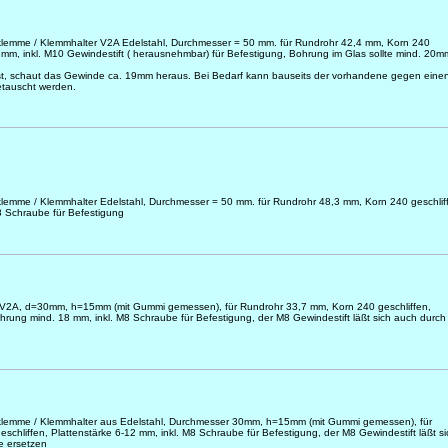
asklemme / Klemmhalter V2A Edelstahl, Durchmesser = 50 mm. für Rundrohr 42,4 mm, Korn 240
6 mm, inkl. M10 Gewindestift ( herausnehmbar) für Befestigung, Bohrung im Glas sollte mind. 20m
st, schaut das Gewinde ca. 19mm heraus. Bei Bedarf kann bauseits der vorhandene gegen eine
etauscht werden.
asklemme / Klemmhalter Edelstahl, Durchmesser = 50 mm. für Rundrohr 48,3 mm, Korn 240 geschlif
M8 Schraube für Befestigung
er V2A, d=30mm, h=15mm (mit Gummi gemessen), für Rundrohr 33,7 mm, Korn 240 geschliffen,
hrung mind. 18 mm, inkl. M8 Schraube für Befestigung, der M8 Gewindestift läßt sich auch durch
asklemme / Klemmhalter aus Edelstahl, Durchmesser 30mm, h=15mm (mit Gummi gemessen), für
chliffen, Plattenstärke 6-12 mm, inkl. M8 Schraube für Befestigung, der M8 Gewindestift läßt si
e ersetzen