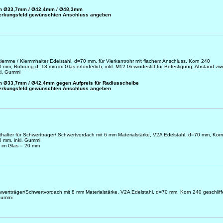
 am Ø33,7mm / Ø42,4mm / Ø48,3mm
emerkungsfeld gewünschten Anschluss angeben
sklemme / Klemmhalter Edelstahl, d=70 mm, für Vierkantrohr mit flachem Anschluss, Korn 240
20 mm, Bohrung d=18 mm im Glas erforderlich, inkl. M12 Gewindestift für Befestigung, Abstand zw
kl. Gummi
am Ø33,7mm / Ø42,4mm gegen Aufpreis für Radiusscheibe
emerkungsfeld gewünschten Anschluss angeben
kthalter für Schwertträger/ Schwertvordach mit 6 mm Materialstärke, V2A Edelstahl, d=70 mm, Kor
20 mm, inkl. Gummi
 im Glas = 20 mm
chwertträger/Schwertvordach mit 8 mm Materialstärke, V2A Edelstahl, d=70 mm, Korn 240 geschliff
 Gummi