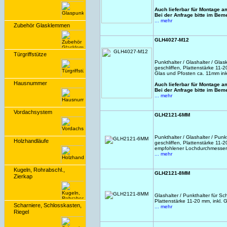
Auch lieferbar für Montage
Bei der Anfrage bitte im B
... mehr
Zubehör Glasklemmen
GLH4027-M12
Türgriffstütze
Punkthalter / Glashalter / Gla
geschliffen, Plattenstärke 11-
Glas und Pfosten ca. 11mm in
Hausnummer
Auch lieferbar für Montage 
Bei der Anfrage bitte im B
... mehr
Vordachsystem
GLH2121-6MM
Punkthalter / Glashalter / Pun
Holzhandläufe
geschliffen, Plattenstärke 11-
empfohlener Lochdurchmesser
... mehr
Kugeln, Rohrabschl.,
GLH2121-8MM
Zierkap
Glashalter / Punkthalter für S
Plattenstärke 11-20 mm, inkl.
Scharniere, Schlosskasten,
... mehr
Riegel