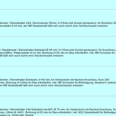
lasklemme / Klemmhalter V4A, Durchmesser 30mm, h=15mm (mit Gummi gemessen), für Rundrohr 4
ttenstärke 6-16 mm, der M8 Gewindestift läßt sich auch durch eine Stockschraube ersetzen
er / Glasklemme / Klemmhalter Edelstahl Ø 30 mm, h=15mm (mit Gummi gemessen), für Anschluss 
schliffen, Plattenstärke 6-12 mm, Bohrung d=16 mm im Glas erforderlich, inkl. M8 Schraube für
ift läßt sich auch durch eine Stockschraube ersetzen
sklemme / Klemmhalter Edelstahl, d=30 mm, für Vierkantrohr mit flachem Anschluss, Korn 240
12 mm, Bohrung d=13mm im Glas erforderlich, inkl. M8 Schraube für Befestigung, Abstand h zwisc
er M8 Gewindestift läßt sich auch durch eine Stockschraube ersetzen
sklemme / Klemmhalter V4A Edelstahl mit AbP, Ø 70 mm, für Vierkantrohr mit flachem Anschluss, K
 max. 18mm (lt. AbP) , Bohrung d=20 mm im Glas erforderlich, inkl. M12 Gewindestift für Befestigu
osten ca. 12mm inkl. Gummi