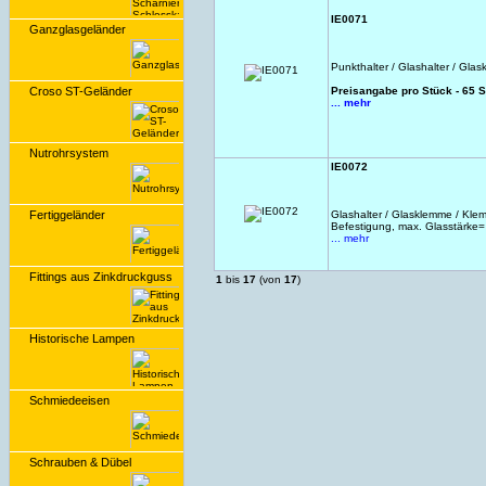
IE0071
Ganzglasgeländer
Punkthalter / Glashalter / Gla
Croso ST-Geländer
Preisangabe pro Stück - 65 
... mehr
Nutrohrsystem
IE0072
Fertiggeländer
Glashalter / Glasklemme / Klem
Befestigung, max. Glasstärke
... mehr
Fittings aus Zinkdruckguss
1
bis
17
(von
17
)
Historische Lampen
Schmiedeeisen
Schrauben & Dübel