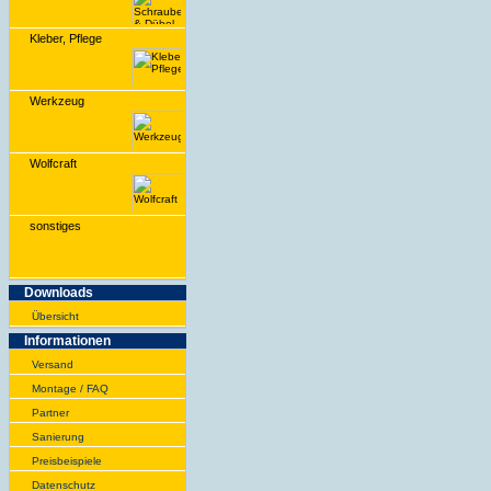
Kleber, Pflege
Werkzeug
Wolfcraft
sonstiges
Downloads
Übersicht
Infor­ma­tionen
Versand
Montage / FAQ
Partner
Sanie­rung
Preis­beispiele
Daten­schutz