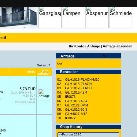
stil
Ihr Konto
|
Anfrage
|
Anfrage absenden
Anfrage
leer
Seiten:
1
jetzt
Best­seller
Preis
anfragen
01.
GLH1015-FLACH-M10
02.
GLH1015-FLACH
03.
GLH1012-FLACH
5,78 EUR
en,
04.
GLH1012-42.4
(zzgl. 19% MwSt. =
6,88 EUR
05.
IE0071
n
zzgl.
06.
GLH1015-42.4
Versandkosten)
07.
GLH2121-8MM
08.
GLH1012-60.3
09.
GLH4027-M12
10.
IE0072
Shop History
n 240
m