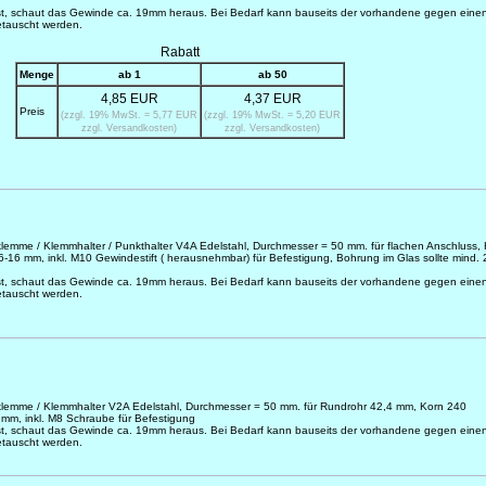
st, schaut das Gewinde ca. 19mm heraus. Bei Bedarf kann bauseits der vorhandene gegen eine
etauscht werden.
Rabatt
Menge
ab 1
ab 50
4,85 EUR
4,37 EUR
Preis
(zzgl. 19% MwSt. = 5,77 EUR
(zzgl. 19% MwSt. = 5,20 EUR
zzgl. Versandkosten)
zzgl. Versandkosten)
sklemme / Klemmhalter / Punkthalter V4A Edelstahl, Durchmesser = 50 mm. für flachen Anschluss,
 6-16 mm, inkl. M10 Gewindestift ( herausnehmbar) für Befestigung, Bohrung im Glas sollte mind
st, schaut das Gewinde ca. 19mm heraus. Bei Bedarf kann bauseits der vorhandene gegen eine
etauscht werden.
asklemme / Klemmhalter V2A Edelstahl, Durchmesser = 50 mm. für Rundrohr 42,4 mm, Korn 240
6 mm, inkl. M8 Schraube für Befestigung
st, schaut das Gewinde ca. 19mm heraus. Bei Bedarf kann bauseits der vorhandene gegen eine
etauscht werden.