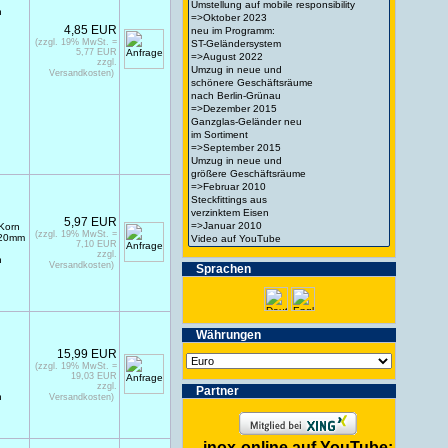
n
4,85 EUR
(zzgl. 19% MwSt. =
5,77 EUR
zzgl.
Versandkosten)
5,97 EUR
 Korn
(zzgl. 19% MwSt. =
. 20mm
7,10 EUR
zzgl.
n
Versandkosten)
Spra­chen
Wäh­run­gen
15,99 EUR
(zzgl. 19% MwSt. =
19,03 EUR
zzgl.
Partner
n
Versandkosten)
inox-online auf YouTube: