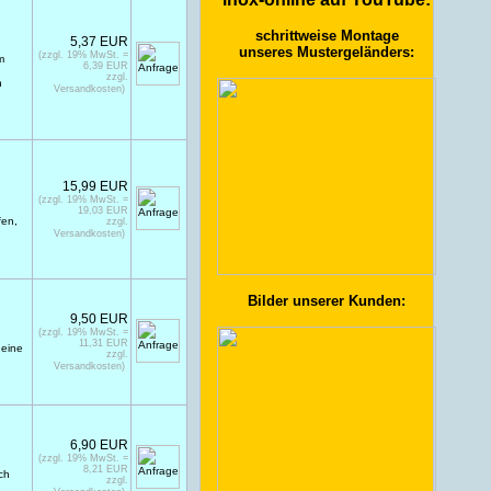
schrittweise Montage
5,37 EUR
unseres Mustergeländers:
(zzgl. 19% MwSt. =
m
6,39 EUR
zzgl.
n
Versandkosten)
15,99 EUR
(zzgl. 19% MwSt. =
19,03 EUR
fen,
zzgl.
Versandkosten)
Bilder unserer Kunden:
9,50 EUR
(zzgl. 19% MwSt. =
11,31 EUR
 eine
zzgl.
Versandkosten)
6,90 EUR
(zzgl. 19% MwSt. =
8,21 EUR
ch
zzgl.