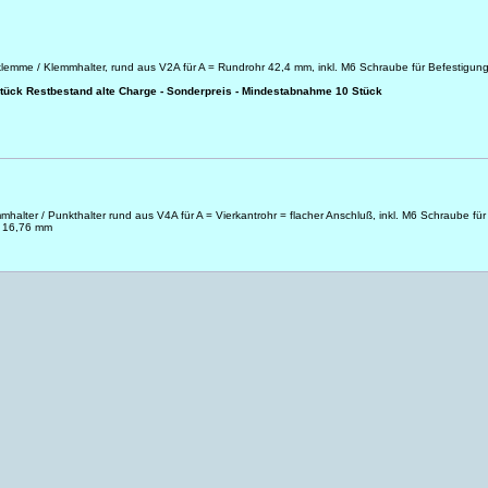
sklemme / Klemmhalter, rund aus V2A für A = Rundrohr 42,4 mm, inkl. M6 Schraube für Befestigun
Stück Restbestand
alte Charge - Sonderpreis - Mindestabnahme 10 Stück
mhalter / Punkthalter rund aus V4A für A = Vierkantrohr = flacher Anschluß, inkl. M6 Schraube für
= 16,76 mm