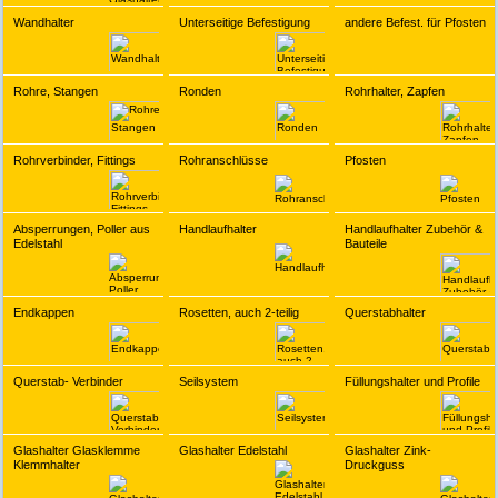
Wandhalter
Unterseitige Befestigung
andere Befest. für Pfosten
Rohre, Stangen
Ronden
Rohrhalter, Zapfen
Rohrverbinder, Fittings
Rohranschlüsse
Pfosten
Absperrungen, Poller aus
Handlaufhalter
Handlaufhalter Zubehör &
Edelstahl
Bauteile
Endkappen
Rosetten, auch 2-teilig
Querstabhalter
Querstab- Verbinder
Seilsystem
Füllungshalter und Profile
Glashalter Glasklemme
Glashalter Edelstahl
Glashalter Zink-
Klemmhalter
Druckguss