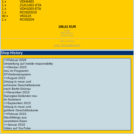
1 x
VDH6483
1 x
ZUG1001-ETA
1 x
VDH1003-ETA
1 x
ROS020/15
40 x
VK0124
1 x
ROS0204
186,61 EUR
(zzgl.
19% MwSt. =
222,07 EUR
Gew.: 8.31 kg
zzgl. Versandkosten)
Shop History