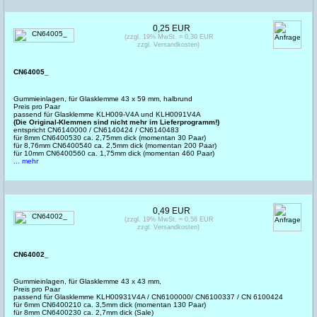
0,25 EUR
(zzgl. 19% MwSt. = 0,30 EUR
zzgl. Versandkosten)
CN64005_
Gummieinlagen, für Glasklemme 43 x 59 mm, halbrund
Preis pro Paar
passend für Glasklemme KLH009-V4A und KLH0091V4A
(Die Original-Klemmen sind nicht mehr im Lieferprogramm!)
entspricht CN6140000 / CN6140424 / CN6140483
für 8mm CN6400530 ca. 2,75mm dick (momentan 30 Paar)
für 8,76mm CN6400540 ca. 2,5mm dick (momentan 200 Paar)
für 10mm CN6400560 ca. 1,75mm dick (momentan 460 Paar)
... mehr
0,49 EUR
(zzgl. 19% MwSt. = 0,58 EUR
zzgl. Versandkosten)
CN64002_
Gummieinlagen, für Glasklemme 43 x 43 mm,
Preis pro Paar
passend für Glasklemme KLH00931V4A / CN6100000/ CN6100337 / CN 6100424
für 6mm CN6400210 ca. 3,5mm dick (momentan 130 Paar)
für 8mm CN6400230 ca. 2,7mm dick (Sale)