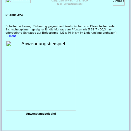
(zzgl. 19% MwSt. = 2,37 EUR
zzgl. Versandkosten)
PS1001-424
Scheibensicherung, Sicherung gegen das Herabrutschen von Glasscheiben oder
Sichtschutzplatten, geeignet für die Montage an Pfosten mit Ø 33,7 - 60,3 mm,
erforderliche Schraube zur Befestigung: M6 x 40 (nicht im Lieferumfang enthalten)
... mehr
Anwendungsbeispiel