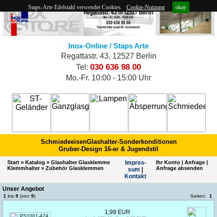
Staps-Arte Edelstahl verwendet Cookies.
Cookie-Nutzung
okay
Inox-Online / Staps Arte
Regattastr. 43, 12527 Berlin
030 636 98 00
Tel:
Mo.-Fr. 10:00 - 15:00 Uhr
Schmiedeeisen
Glashalter-Sonderkonditionen
Gruber-Design 16-er & Jugendstil
Start
»
Katalog
»
Glashalter Glasklemme
Impres­
Ihr Konto
|
Anfrage
|
Klemmhalter
»
Zubehör Glasklemmen
Anfrage absenden
sum
|
Kontakt
Unser Angebot
1
bis
9
(von
9
)
Seiten:
1
1,99 EUR