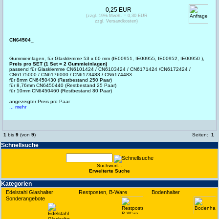
0,25 EUR
(zzgl. 19% MwSt. = 0,30 EUR
zzgl. Versandkosten)
CN64504_
Gummieinlagen, für Glasklemme 53 x 60 mm (IE00951, IE00955, IE00952, IE00950 ),
Preis pro SET (1 Set = 2 Gummieinlagen)
passend für Glasklemme CN6101424 / CN6103424 / CN6171424 /CN6172424 /
CN6175000 / CN6176000 / CN6173483 / CN6174483
für 8mm CN6450430 (Restbestand 250 Paar)
für 8,76mm CN6450440 (Restbestand 25 Paar)
für 10mm CN6450460 (Restbestand 80 Paar)
angezeigter Preis pro Paar
... mehr
1
bis
9
(von
9
)
Seiten:
1
Schnell­suche
Suchwort...
Erwei­terte Suche
Kate­gorien
Edelstahl Glashalter
Restposten, B-Ware
Bodenhalter
Sonderangebote