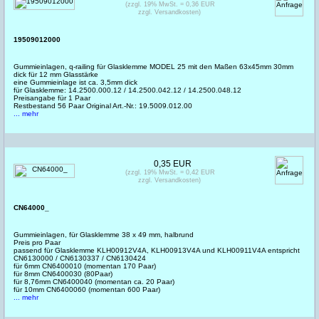
(zzgl. 19% MwSt. = 0,36 EUR
zzgl. Versandkosten)
19509012000
Gummieinlagen, q-railing für Glasklemme MODEL 25 mit den Maßen 63x45mm 30mm
dick für 12 mm Glasstärke
eine Gummieinlage ist ca. 3,5mm dick
für Glasklemme: 14.2500.000.12 / 14.2500.042.12 / 14.2500.048.12
Preisangabe für 1 Paar
Restbestand 56 Paar Original Art.-Nr.: 19.5009.012.00
... mehr
0,35 EUR
(zzgl. 19% MwSt. = 0,42 EUR
zzgl. Versandkosten)
CN64000_
Gummieinlagen, für Glasklemme 38 x 49 mm, halbrund
Preis pro Paar
passend für Glasklemme KLH00912V4A, KLH00913V4A und KLH00911V4A entspricht
CN6130000 / CN6130337 / CN6130424
für 6mm CN6400010 (momentan 170 Paar)
für 8mm CN6400030 (80Paar)
für 8,76mm CN6400040 (momentan ca. 20 Paar)
für 10mm CN6400060 (momentan 600 Paar)
... mehr