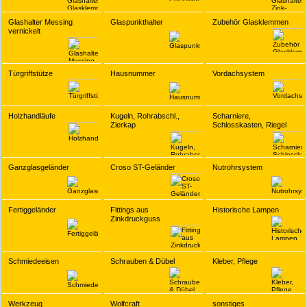
Glashalter Messing
Glaspunkthalter
Zubehör Glasklemmen
vernickelt
Türgriffstütze
Hausnummer
Vordachsystem
Holzhandläufe
Kugeln, Rohrabschl.,
Scharniere,
Zierkap
Schlosskasten, Riegel
Ganzglasgeländer
Croso ST-Geländer
Nutrohrsystem
Fertiggeländer
Fittings aus
Historische Lampen
Zinkdruckguss
Schmiedeeisen
Schrauben & Dübel
Kleber, Pflege
Werkzeug
Wolfcraft
sonstiges