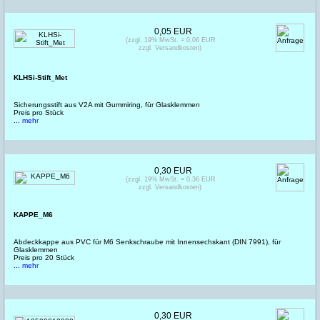
0,05 EUR
(zzgl. 19% MwSt. = 0,06 EUR
zzgl. Versandkosten)
KLHSi-Stift_Met
Sicherungsstift aus V2A mit Gummiring, für Glasklemmen
Preis pro Stück
... mehr
0,30 EUR
(zzgl. 19% MwSt. = 0,36 EUR
zzgl. Versandkosten)
KAPPE_M6
Abdeckkappe aus PVC für M6 Senkschraube mit Innensechskant (DIN 7991), für
Glasklemmen
Preis pro 20 Stück
... mehr
0,30 EUR