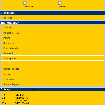
Downloads
Übersicht
Infor­ma­tionen
Versand
Montage / FAQ
Partner
Sanie­rung
Preis­beispiele
Daten­schutz
Bilder­galerie
AGB
Batte­rie­gesetz
Kontakt
Impres­sum
Streit­bei­legung
Anfrage
1 x
VDH0201
1 x
VK1001-30
1 x
ROS0180
20 x
VK0123-M6