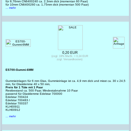
für 8,76mm CN6400240 ca. 2,3mm dick (momentan 60 Paar)
für 10mm CN6400260 ca. 1,75mm dick (momentan 500 Paar)
... mehr
0,20 EUR
(zzgl. 19% MwSt. = 0,24 EUR
zzgl. Versandkosten)
ES700-Gummi-6MM
Gummieinlagen für 6 mm Glas, Gummieinlage ist ca. 4,9 mm dick und misst ca. 30 x 24,5
mm, für Glasklemme 40 x 50 mm,
Preis für 1 Tüte mit 1 Paar
Restbestand ca. 500 Paar, Mindestabnahme 10 Paar
passend für Glasklemme Edelstar 700000
Edelstar 700424
Edelstar 700483 /
Edelstar 700337
KLH00911
KLH00912
... mehr