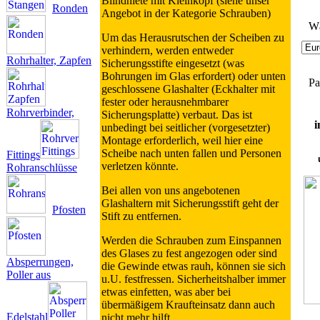
Blindniete mit Kleinkopf (siehe unser
Ronden
Angebot in der Kategorie Schrauben)
Wä
Um das Herausrutschen der Scheiben zu
verhindern, werden entweder
Rohrhalter, Zapfen
Sicherungsstifte eingesetzt (was
Bohrungen im Glas erfordert) oder unten
Pa
geschlossene Glashalter (Eckhalter mit
fester oder herausnehmbarer
Rohrverbinder,
Sicherungsplatte) verbaut. Das ist
i
unbedingt bei seitlicher (vorgesetzter)
Montage erforderlich, weil hier eine
Scheibe nach unten fallen und Personen
Fittings
verletzen könnte.
Rohranschlüsse
Bei allen von uns angebotenen
Glashaltern mit Sicherungsstift geht der
Pfosten
Stift zu entfernen.
Werden die Schrauben zum Einspannen
des Glases zu fest angezogen oder sind
Absperrungen,
die Gewinde etwas rauh, können sie sich
Poller aus
u.U. festfressen. Sicherheitshalber immer
etwas einfetten, was aber bei
übermäßigem Kraufteinsatz dann auch
Edelstahl
nicht mehr hilft.