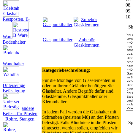
08.
09.
10.
Restposten, B-
Sh
Ware
Glaspunkthalter
Zubehör
Bodenhalter
Glasklemmen
Wandhalter
Kategoriebeschreibung:
Für die Montage von Glaselementen in
Unterseitige
oder an Ihrem Geländer benötigen Sie
Befestigung
Glashalter. Andere Begriffe dafür sind
Glasklemme, Glaspunkthalter oder
Klemmhalter.
andere
In jedem Fall werden die Glashalter mit
Befest. für Pfosten
Schrauben (meistens M8) an den Pfosten
Rohre, Stangen
befestigt. Falls Blindniete in die Pfosten
Sp
eingesetzt werden sollen, empfehlen wir