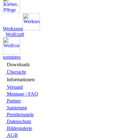
Werkzeug
Wolfcraft
sonstiges
Downloads
Übersicht
Infor­ma­tionen
Versand
Montage / FAQ
Partner
Sanie­rung
Preis­beispiele
Daten­schutz
Bilder­galerie
AGB