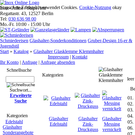
Staps-Arte Edelstahl verwendet Cookies.
Cookie-Nutzung
okay
Inox-Online / Staps Arte
Regattastr. 43, 12527 Berlin
Tel:
030 636 98 00
Mo.-Fr. 10:00 - 15:00 Uhr
Schmiedeeisen
Glashalter-Sonderkonditionen
Gruber-Design 16-er &
Jugendstil
Start
»
Katalog
»
Glashalter Glasklemme Klemmhalter
Impres­sum
|
Kontakt
Ihr Konto
|
Anfrage
|
Anfrage absenden
Schnell­suche
An
Kategorien
leer
Be
Suchwort...
Erwei­terte
01.
Suche
02.
03.
Kate­gorien
04.
Glashalter
Glashalter
Glashalter
Edelstahl
05.
Edelstahl
Zink-
Messing
Glashalter
06.
Druckguss
vernickelt
Sonderangebote
07.