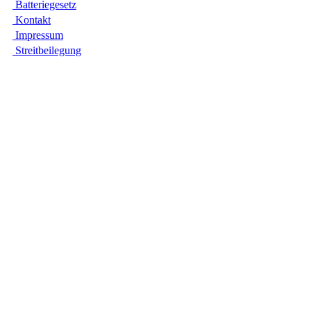
Batte­rie­gesetz
Kontakt
Impres­sum
Streit­bei­legung