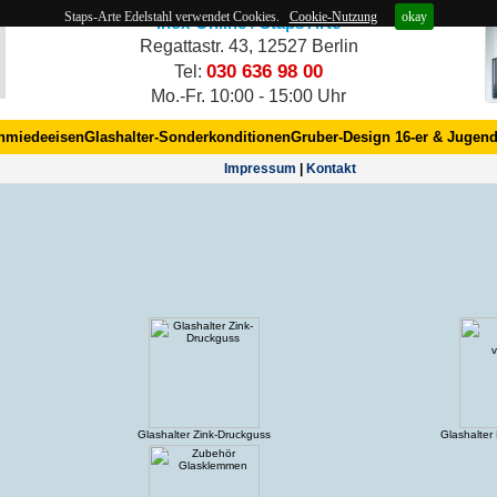
Staps-Arte Edelstahl verwendet Cookies.
Cookie-Nutzung
okay
Inox-Online / Staps Arte
Regattastr. 43, 12527 Berlin
030 636 98 00
Tel:
Mo.-Fr. 10:00 - 15:00 Uhr
hmiedeeisen
Glashalter-Sonderkonditionen
Gruber-Design 16-er & Jugend
Impres­sum
|
Kontakt
Glashalter Zink-Druckguss
Glashalter 