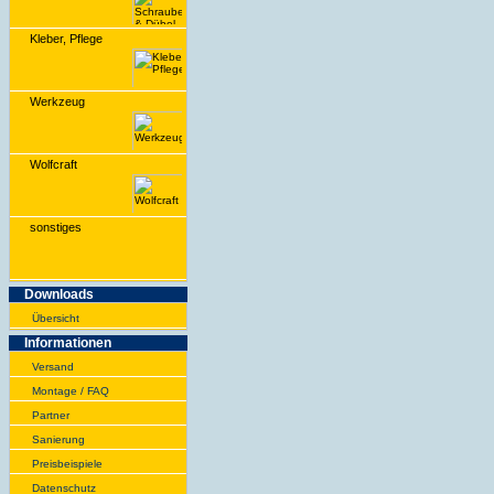
Kleber, Pflege
Werkzeug
Wolfcraft
sonstiges
Downloads
Übersicht
Infor­ma­tionen
Versand
Montage / FAQ
Partner
Sanie­rung
Preis­beispiele
Daten­schutz