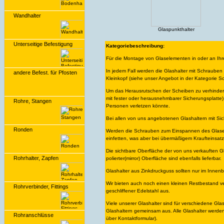
Wandhalter
Glaspunkthalter
Unterseitige Befestigung
Kategoriebeschreibung:
Für die Montage von Glaselementen in oder an Ihr
In jedem Fall werden die Glashalter mit Schrauben (
andere Befest. für Pfosten
Kleinkopf (siehe unser Angebot in der Kategorie S
Um das Herausrutschen der Scheiben zu verhindern
mit fester oder herausnehmbarer Sicherungsplatte) v
Rohre, Stangen
Personen verletzen könnte.
Bei allen von uns angebotenen Glashaltern mit Sich
Ronden
Werden die Schrauben zum Einspannen des Glases z
einfetten, was aber bei übermäßigem Kraufteinsatz 
Die sichtbare Oberfläche der von uns verkauften G
Rohrhalter, Zapfen
polierter(mirror) Oberfläche sind ebenfalls lieferbar.
Glashalter aus Zinkdruckguss sollten nur im Innen
Wir bieten auch noch einen kleinen Restbestand ver
Rohrverbinder, Fittings
geschliffener Edelstahl aus.
Viele unserer Glashalter sind für verschiedene Gla
Glashaltern gemeinsam aus. Alle Glashalter werden
Rohranschlüsse
über Kontaktformular).