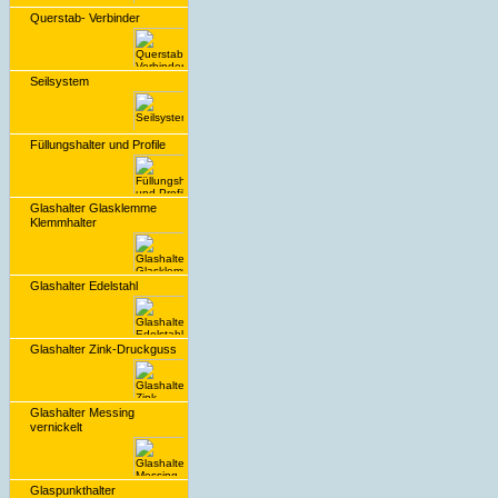
Querstab- Verbinder
Seilsystem
Füllungshalter und Profile
Glashalter Glasklemme
Klemmhalter
Glashalter Edelstahl
Glashalter Zink-Druckguss
Glashalter Messing
vernickelt
Glaspunkthalter