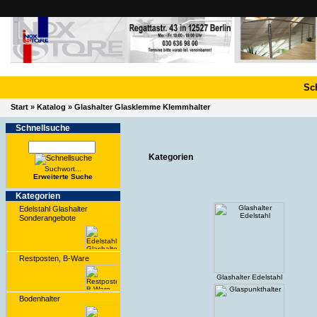
Sc
Start
»
Katalog
»
Glashalter Glasklemme Klemmhalter
Schnell­suche
Kategorien
Suchwort...
Erwei­terte Suche
Kate­gorien
Edelstahl Glashalter
Sonderangebote
Restposten, B-Ware
Glashalter Edelstahl
Bodenhalter