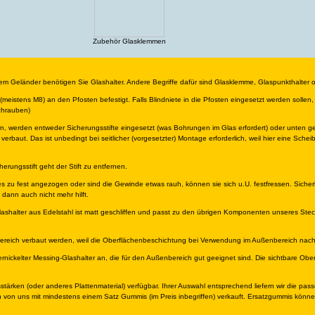
Zubehör Glasklemmen
em Geländer benötigen Sie Glashalter. Andere Begriffe dafür sind Glasklemme, Glaspunkthalter 
meistens M8) an den Pfosten befestigt. Falls Blindniete in die Pfosten eingesetzt werden sollen,
chrauben)
, werden entweder Sicherungsstifte eingesetzt (was Bohrungen im Glas erfordert) oder unten ge
erbaut. Das ist unbedingt bei seitlicher (vorgesetzter) Montage erforderlich, weil hier eine Sche
erungsstift geht der Stift zu entfernen.
u fest angezogen oder sind die Gewinde etwas rauh, können sie sich u.U. festfressen. Sicher
dann auch nicht mehr hilft.
lashalter aus Edelstahl ist matt geschliffen und passt zu den übrigen Komponenten unseres Stec
bereich verbaut werden, weil die Oberflächenbeschichtung bei Verwendung im Außenbereich nach e
nickelter Messing-Glashalter an, die für den Außenbereich gut geeignet sind. Die sichtbare Oberf
sstärken (oder anderes Plattenmaterial) verfügbar. Ihrer Auswahl entsprechend liefern wir die p
 von uns mit mindestens einem Satz Gummis (im Preis inbegriffen) verkauft. Ersatzgummis können 