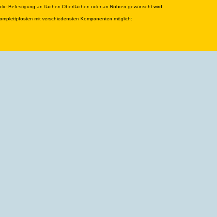
b die Befestigung an flachen Oberflächen oder an Rohren gewünscht wird.
Komplettpfosten mit verschiedensten Komponenten möglich: