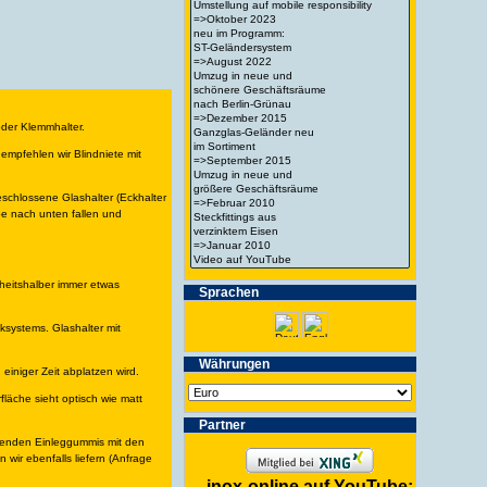
oder Klemmhalter.
 empfehlen wir Blindniete mit
schlossene Glashalter (Eckhalter
ibe nach unten fallen und
heitshalber immer etwas
Spra­chen
ksystems. Glashalter mit
Wäh­run­gen
iniger Zeit abplatzen wird.
läche sieht optisch wie matt
Partner
assenden Einleggummis mit den
wir ebenfalls liefern (Anfrage
inox-online auf YouTube: