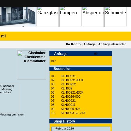
stil
Ihr Konto
|
Anfrage
|
Anfrage absenden
Anfrage
leer
Best­seller
01.
KLH00931
02.
KLH00931-ECK
03.
KLH00912
04.
KLH009
05.
KLH00921-ECK
06.
KLH0026-000
07.
KLH00921
08.
KLH00911
09.
KLH0026-424
10.
KLH00931G-V4A
Messing vernickelt
Shop History