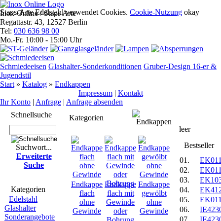
Staps-Arte Edelstahl verwendet Cookies.
Cookie-Nutzung
okay
Inox-Online / Staps Arte
Regattastr. 43, 12527 Berlin
Tel:
030 636 98 00
Mo.-Fr. 10:00 - 15:00 Uhr
Schmiedeeisen
Glashalter-Sonderkonditionen
Gruber-Design 16-er &
Jugendstil
Start
»
Katalog
»
Endkappen
Impres­sum
|
Kontakt
Ihr Konto
|
Anfrage
|
Anfrage absenden
Schnell­suche
Anfrage
Kategorien
leer
Best­seller
Suchwort...
Erwei­terte
01.
EK01
Suche
02.
EK01
03.
EK103
Endkappe
Endkappe
Endkappe
Kate­gorien
04.
EK41
flach
flach mit
gewölbt
Edelstahl
05.
EK01
ohne
Gewinde
ohne
Glashalter
06.
IE423
Gewinde
oder
Gewinde
Sonderangebote
07.
IE423
Bohrung