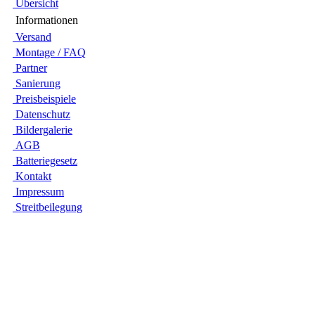
Übersicht
Infor­ma­tionen
Versand
Montage / FAQ
Partner
Sanie­rung
Preis­beispiele
Daten­schutz
Bilder­galerie
AGB
Batte­rie­gesetz
Kontakt
Impres­sum
Streit­bei­legung