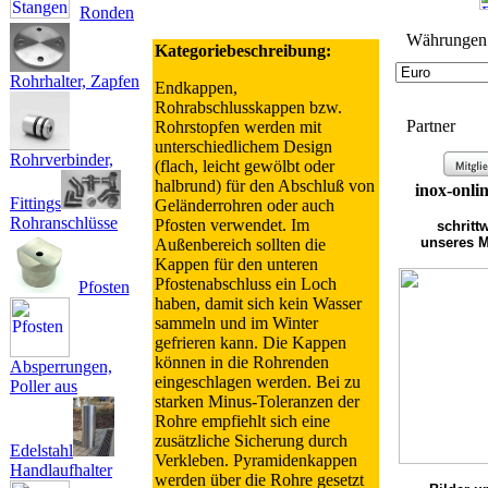
Ronden
Wäh­run­gen
Kategoriebeschreibung:
Rohrhalter, Zapfen
Endkappen,
Rohrabschlusskappen bzw.
Partner
Rohrstopfen werden mit
unterschiedlichem Design
Rohrverbinder,
(flach, leicht gewölbt oder
halbrund) für den Abschluß von
inox-onli
Fittings
Geländerrohren oder auch
Rohranschlüsse
Pfosten verwendet. Im
schritt
unseres M
Außenbereich sollten die
Kappen für den unteren
Pfostenabschluss ein Loch
Pfosten
haben, damit sich kein Wasser
sammeln und im Winter
gefrieren kann. Die Kappen
können in die Rohrenden
Absperrungen,
eingeschlagen werden. Bei zu
Poller aus
starken Minus-Toleranzen der
Rohre empfiehlt sich eine
zusätzliche Sicherung durch
Edelstahl
Verkleben. Pyramidenkappen
Handlaufhalter
werden über die Rohre gesetzt