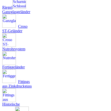
Riegel
Ganzglasgeländer
Croso
ST-Geländer
Nutrohrsystem
Fertiggeländer
Fittings
aus Zinkdruckguss
Historische