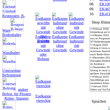
08.
EK10
09.
EK46
10.
EK41
Restposten, B-
Shop Histo
Ware
Bodenhalter
Endkappe
Endkappe
Endkappe
gewölbt
halbrund
halbrund
mit
ohne
mit
Gewinde
Gewinde
Gewinde
Wandhalter
oder
Bohrun
Unterseitige
Befestigung
andere
Befest. für Pfosten
Endkappe
Rohre, Stangen
viereckig
Spra­chen