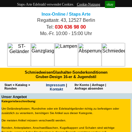
Staps-Arte Edelstahl verwendet Cookies.
Cookie-Nutzung
okay
Inox-Online / Staps Arte
Regattastr. 43, 12527 Berlin
030 636 98 00
Tel:
Mo.-Fr. 10:00 - 15:00 Uhr
Schmiedeeisen
Glashalter-Sonderkonditionen
Gruber-Design 16-er & Jugendstil
Start
»
Katalog
»
Impres­sum
|
Ihr Konto
|
Anfrage
|
Ronden
Anfrage absenden
Kontakt
Unser Angebot
Kategoriebeschreibung:
Um Geländerpfosten, Rundrohre oder ein Edelstahlgeländer richtig zu befestigen oder
zusätzlich zu verankern, benötigen Sie Artikel aus dieser Kategorie.
Die meisten Artikel müssen verschweißt werden.
Ronden, Ankerplatten, Anschweißlaschen, Kugelkappen und Schalen sind wichtige