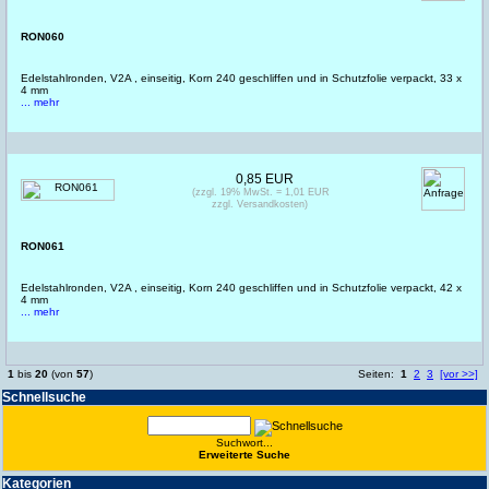
RON060
Edelstahlronden, V2A , einseitig, Korn 240 geschliffen und in Schutzfolie verpackt, 33 x
4 mm
... mehr
0,85 EUR
(zzgl. 19% MwSt. = 1,01 EUR
zzgl. Versandkosten)
RON061
Edelstahlronden, V2A , einseitig, Korn 240 geschliffen und in Schutzfolie verpackt, 42 x
4 mm
... mehr
1
bis
20
(von
57
)
Seiten:
1
2
3
[vor >>]
Schnell­suche
Suchwort...
Erwei­terte Suche
Kate­gorien