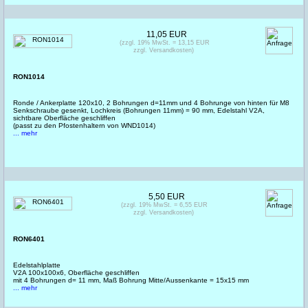
11,05 EUR
(zzgl. 19% MwSt. = 13,15 EUR
zzgl. Versandkosten)
RON1014
Ronde / Ankerplatte 120x10, 2 Bohrungen d=11mm und 4 Bohrunge von hinten für M8
Senkschraube gesenkt, Lochkreis (Bohrungen 11mm) = 90 mm, Edelstahl V2A,
sichtbare Oberfläche geschliffen
(passt zu den Pfostenhaltern von WND1014)
... mehr
5,50 EUR
(zzgl. 19% MwSt. = 6,55 EUR
zzgl. Versandkosten)
RON6401
Edelstahlplatte
V2A 100x100x6, Oberfläche geschliffen
mit 4 Bohrungen d= 11 mm, Maß Bohrung Mitte/Aussenkante = 15x15 mm
... mehr