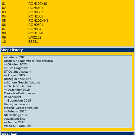
01.
RON100X10
02.
RON6401
03.
RON0682
04.
RON2305
05.
RON100X8-3
06.
RON0691
07.
RON064
08.
RON1020
09.
LA02162
10.
ES051
Shop History
Spra­chen