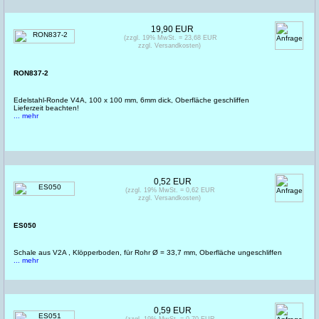
19,90 EUR
(zzgl. 19% MwSt. = 23,68 EUR
zzgl. Versandkosten)
RON837-2
Edelstahl-Ronde V4A, 100 x 100 mm, 6mm dick, Oberfläche geschliffen
Lieferzeit beachten!
... mehr
0,52 EUR
(zzgl. 19% MwSt. = 0,62 EUR
zzgl. Versandkosten)
ES050
Schale aus V2A , Klöpperboden, für Rohr Ø = 33,7 mm, Oberfläche ungeschliffen
... mehr
0,59 EUR
(zzgl. 19% MwSt. = 0,70 EUR