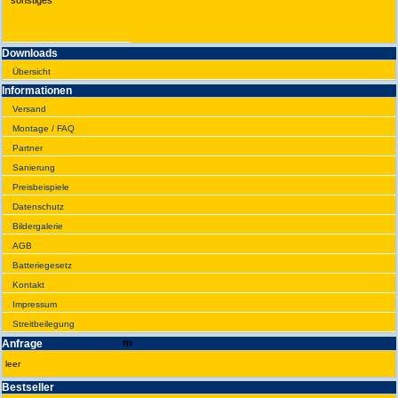
sonstiges
Downloads
Übersicht
Infor­ma­tionen
Versand
Montage / FAQ
Partner
Sanie­rung
Preis­beispiele
Daten­schutz
Bilder­galerie
AGB
Batte­rie­gesetz
Kontakt
Impres­sum
Streit­bei­legung
Anfrage
leer
Best­seller