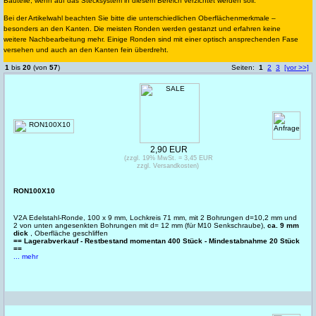
Bauteile, wenn auf das Stecksystem in diesem Bereich verzichtet werden soll.
Bei der Artikelwahl beachten Sie bitte die unterschiedlichen Oberflächenmerkmale –
besonders an den Kanten. Die meisten Ronden werden gestanzt und erfahren keine
weitere Nachbearbeitung mehr. Einige Ronden sind mit einer optisch ansprechenden Fase
versehen und auch an den Kanten fein überdreht.
1
bis
20
(von
57
)
Seiten:
1
2
3
[vor >>]
2,90 EUR
(zzgl. 19% MwSt. = 3,45 EUR
zzgl. Versandkosten)
RON100X10
V2A Edelstahl-Ronde, 100 x 9 mm, Lochkreis 71 mm, mit 2 Bohrungen d=10,2 mm und
2 von unten angesenkten Bohrungen mit d= 12 mm (für M10 Senkschraube),
ca. 9 mm
dick
, Oberfläche geschliffen
== Lagerabverkauf - Restbestand momentan 400 Stück - Mindestabnahme 20 Stück
==
... mehr