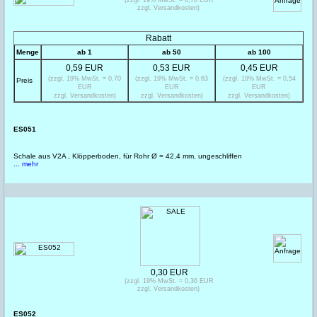
zzgl. Versandkosten)
Rabatt
Menge
ab 1
ab 50
ab 100
0,59 EUR
0,53 EUR
0,45 EUR
(zzgl. 19% MwSt. = 0,70
(zzgl. 19% MwSt. = 0,63
(zzgl. 19% MwSt. = 0,54
Preis
EUR
EUR
EUR
zzgl. Versandkosten)
zzgl. Versandkosten)
zzgl. Versandkosten)
ES051
Schale aus V2A , Klöpperboden, für Rohr Ø = 42,4 mm, ungeschliffen
... mehr
0,30 EUR
(zzgl. 19% MwSt. = 0,36 EUR
zzgl. Versandkosten)
ES052