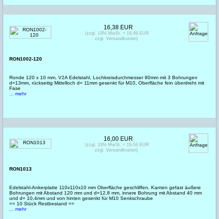
16,38 EUR
(zzgl. 19% MwSt. = 19,49 EUR
zzgl. Versandkosten)
RON1002-120
Ronde 120 x 10 mm, V2A Edelstahl, Lochkreisdurchmesser 90mm mit 3 Bohrungen
d=13mm, rückseitig Mittelloch d= 11mm gesenkt für M10, Oberfläche fein überdreht mit
Fase
... mehr
16,00 EUR
(zzgl. 19% MwSt. = 19,04 EUR
zzgl. Versandkosten)
RON1013
Edelstahl-Ankerplatte 110x110x10 mm Oberfläche geschliffen, Kanten gefast äußere
Bohrungen mit Abstand 120 mm und d=12,8 mm, innere Bohrung mit Abstand 40 mm
und d= 10,4mm und von hinten gesenkt für M10 Senkschraube
== 10 Stück Restbestand ==
... mehr