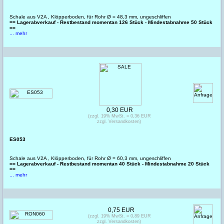
Schale aus V2A , Klöpperboden, für Rohr Ø = 48,3 mm, ungeschliffen
== Lagerabverkauf - Restbestand momentan 126 Stück - Mindestabnahme 50 Stück
==
... mehr
0,30 EUR
(zzgl. 19% MwSt. = 0,36 EUR
zzgl. Versandkosten)
ES053
Schale aus V2A , Klöpperboden, für Rohr Ø = 60,3 mm, ungeschliffen
== Lagerabverkauf - Restbestand momentan 40 Stück - Mindestabnahme 20 Stück
==
... mehr
0,75 EUR
(zzgl. 19% MwSt. = 0,89 EUR
zzgl. Versandkosten)