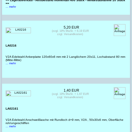
== Lagerabverkauf - Restbestand momentan 400 Stück - Mindestabnahme 20 Stück
==
... mehr
5,20 EUR
(zzgl. 19% MwSt. = 6,19 EUR
zzgl. Versandkosten)
LA0216
V2A Edelstahl Ankerplatte 120x60x6 mm mit 2 Langlöchern 20x11, Lochabstand 80 mm
(Mitte-Mitte)
... mehr
1,40 EUR
(zzgl. 19% MwSt. = 1,67 EUR
zzgl. Versandkosten)
LA02161
V2A Edelstahl Anschweißlasche mit Rundloch d=9 mm, V2A , 50x30x6 mm, Oberfläche
roh/ungeschliffen
... mehr