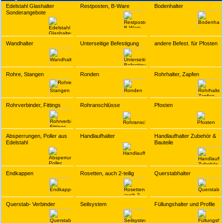
Edelstahl Glashalter
Restposten, B-Ware
Bodenhalter
Sonderangebote
Wandhalter
Unterseitige Befestigung
andere Befest. für Pfosten
Rohre, Stangen
Ronden
Rohrhalter, Zapfen
Rohrverbinder, Fittings
Rohranschlüsse
Pfosten
Absperrungen, Poller aus
Handlaufhalter
Handlaufhalter Zubehör &
Edelstahl
Bauteile
Endkappen
Rosetten, auch 2-teilig
Querstabhalter
Querstab- Verbinder
Seilsystem
Füllungshalter und Profile