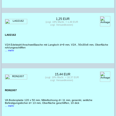
1,25 EUR
(zzgl. 19% MwSt. = 1,49 EUR
zzgl. Versandkosten)
LA02162
V2A Edelstahl Anschweißlasche mit Langloch d=9 mm, V2A , 50x30x6 mm, Oberfläche
roh/ungeschliffen
... mehr
15,44 EUR
(zzgl. 19% MwSt. = 18,37 EUR
zzgl. Versandkosten)
RON1007
VA Bodenplatte 120 x 50 mm, Mittelbohrung d= 11 mm, gesenkt, seitliche
Befestigungslöcher d= 13 mm, Oberfläche geschliffen, 10 dick
... mehr