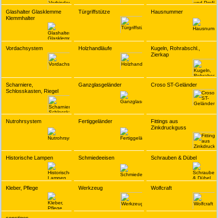
Glashalter Glasklemme
Türgriffstütze
Hausnummer
Klemmhalter
Vordachsystem
Holzhandläufe
Kugeln, Rohrabschl.,
Zierkap
Scharniere,
Ganzglasgeländer
Croso ST-Geländer
Schlosskasten, Riegel
Nutrohrsystem
Fertiggeländer
Fittings aus
Zinkdruckguss
Historische Lampen
Schmiedeeisen
Schrauben & Dübel
Kleber, Pflege
Werkzeug
Wolfcraft