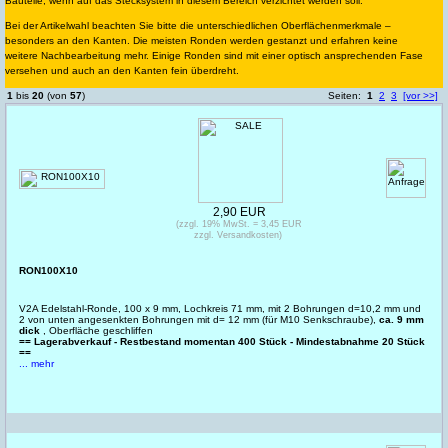
Bauteile, wenn auf das Stecksystem in diesem Bereich verzichtet werden soll.
Bei der Artikelwahl beachten Sie bitte die unterschiedlichen Oberflächenmerkmale –
besonders an den Kanten. Die meisten Ronden werden gestanzt und erfahren keine
weitere Nachbearbeitung mehr. Einige Ronden sind mit einer optisch ansprechenden Fase
versehen und auch an den Kanten fein überdreht.
1
bis
20
(von
57
)
Seiten:
1
2
3
[vor >>]
2,90 EUR
(zzgl. 19% MwSt. = 3,45 EUR
zzgl. Versandkosten)
RON100X10
V2A Edelstahl-Ronde, 100 x 9 mm, Lochkreis 71 mm, mit 2 Bohrungen d=10,2 mm und
2 von unten angesenkten Bohrungen mit d= 12 mm (für M10 Senkschraube),
ca. 9 mm
dick
, Oberfläche geschliffen
== Lagerabverkauf - Restbestand momentan 400 Stück - Mindestabnahme 20 Stück
==
... mehr