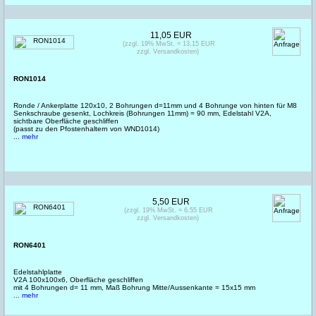
11,05 EUR
(zzgl. 19% MwSt. = 13,15 EUR
zzgl. Versandkosten)
RON1014
Ronde / Ankerplatte 120x10, 2 Bohrungen d=11mm und 4 Bohrunge von hinten für M8
Senkschraube gesenkt, Lochkreis (Bohrungen 11mm) = 90 mm, Edelstahl V2A,
sichtbare Oberfläche geschliffen
(passt zu den Pfostenhaltern von WND1014)
... mehr
5,50 EUR
(zzgl. 19% MwSt. = 6,55 EUR
zzgl. Versandkosten)
RON6401
Edelstahlplatte
V2A 100x100x6, Oberfläche geschliffen
mit 4 Bohrungen d= 11 mm, Maß Bohrung Mitte/Aussenkante = 15x15 mm
... mehr