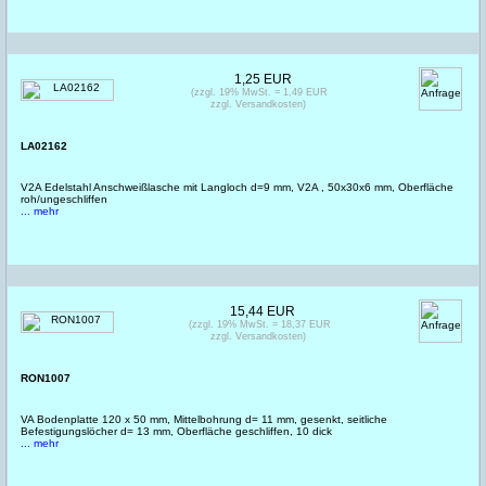
1,25 EUR
(zzgl. 19% MwSt. = 1,49 EUR
zzgl. Versandkosten)
LA02162
V2A Edelstahl Anschweißlasche mit Langloch d=9 mm, V2A , 50x30x6 mm, Oberfläche
roh/ungeschliffen
... mehr
15,44 EUR
(zzgl. 19% MwSt. = 18,37 EUR
zzgl. Versandkosten)
RON1007
VA Bodenplatte 120 x 50 mm, Mittelbohrung d= 11 mm, gesenkt, seitliche
Befestigungslöcher d= 13 mm, Oberfläche geschliffen, 10 dick
... mehr