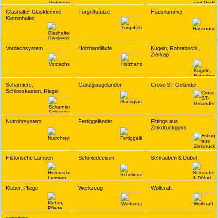
Glashalter Glasklemme
Türgriffstütze
Hausnummer
Klemmhalter
Vordachsystem
Holzhandläufe
Kugeln, Rohrabschl.,
Zierkap
Scharniere,
Ganzglasgeländer
Croso ST-Geländer
Schlosskasten, Riegel
Nutrohrsystem
Fertiggeländer
Fittings aus
Zinkdruckguss
Historische Lampen
Schmiedeeisen
Schrauben & Dübel
Kleber, Pflege
Werkzeug
Wolfcraft