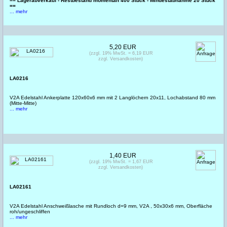
== Lagerabverkauf - Restbestand momentan 400 Stück - Mindestabnahme 20 Stück
==
... mehr
5,20 EUR
(zzgl. 19% MwSt. = 6,19 EUR
zzgl. Versandkosten)
LA0216
V2A Edelstahl Ankerplatte 120x60x6 mm mit 2 Langlöchern 20x11, Lochabstand 80 mm
(Mitte-Mitte)
... mehr
1,40 EUR
(zzgl. 19% MwSt. = 1,67 EUR
zzgl. Versandkosten)
LA02161
V2A Edelstahl Anschweißlasche mit Rundloch d=9 mm, V2A , 50x30x6 mm, Oberfläche
roh/ungeschliffen
... mehr