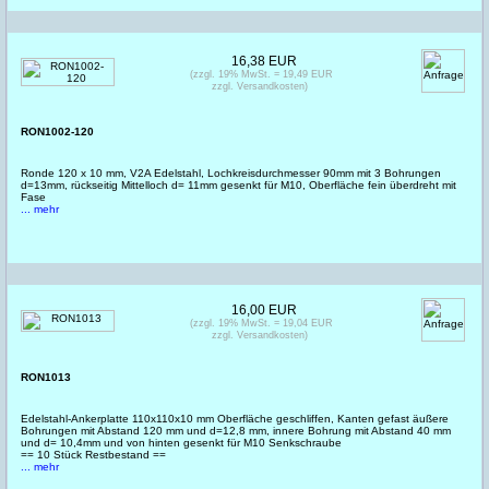
16,38 EUR
(zzgl. 19% MwSt. = 19,49 EUR
zzgl. Versandkosten)
RON1002-120
Ronde 120 x 10 mm, V2A Edelstahl, Lochkreisdurchmesser 90mm mit 3 Bohrungen
d=13mm, rückseitig Mittelloch d= 11mm gesenkt für M10, Oberfläche fein überdreht mit
Fase
... mehr
16,00 EUR
(zzgl. 19% MwSt. = 19,04 EUR
zzgl. Versandkosten)
RON1013
Edelstahl-Ankerplatte 110x110x10 mm Oberfläche geschliffen, Kanten gefast äußere
Bohrungen mit Abstand 120 mm und d=12,8 mm, innere Bohrung mit Abstand 40 mm
und d= 10,4mm und von hinten gesenkt für M10 Senkschraube
== 10 Stück Restbestand ==
... mehr