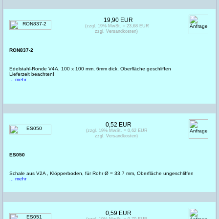
19,90 EUR
(zzgl. 19% MwSt. = 23,68 EUR
zzgl. Versandkosten)
RON837-2
Edelstahl-Ronde V4A, 100 x 100 mm, 6mm dick, Oberfläche geschliffen
Lieferzeit beachten!
... mehr
0,52 EUR
(zzgl. 19% MwSt. = 0,62 EUR
zzgl. Versandkosten)
ES050
Schale aus V2A , Klöpperboden, für Rohr Ø = 33,7 mm, Oberfläche ungeschliffen
... mehr
0,59 EUR
(zzgl. 19% MwSt. = 0,70 EUR