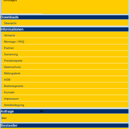
sonstiges
Downloads
Übersicht
Infor­ma­tionen
Versand
Montage / FAQ
Partner
Sanie­rung
Preis­beispiele
Daten­schutz
Bilder­galerie
AGB
Batte­rie­gesetz
Kontakt
Impres­sum
Streit­bei­legung
Anfrage
leer
Best­seller