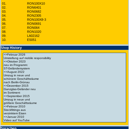
01.
RON100X10
02.
RON6401
03.
RON0682
04.
RON2305
05.
RON100X8-3
06.
RON0691
07.
RON064
08.
RON1020
09.
LA02162
10.
ES051
Shop History
Spra­chen