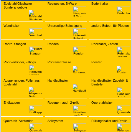
Edelstahl Glashalter
Restposten, B-Ware
Bodenhalter
Sonderangebote
Wandhalter
Unterseitige Befestigung
andere Befest. für Pfosten
Rohre, Stangen
Ronden
Rohrhalter, Zapfen
Rohrverbinder, Fittings
Rohranschlüsse
Pfosten
Absperrungen, Poller aus
Handlaufhalter
Handlaufhalter Zubehör &
Edelstahl
Bauteile
Endkappen
Rosetten, auch 2-teilig
Querstabhalter
Querstab- Verbinder
Seilsystem
Füllungshalter und Profile