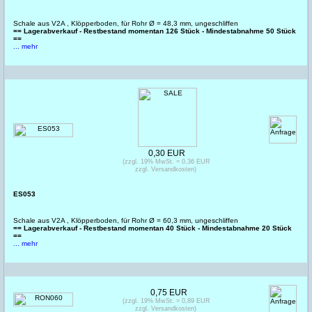
Schale aus V2A , Klöpperboden, für Rohr Ø = 48,3 mm, ungeschliffen
== Lagerabverkauf - Restbestand momentan 126 Stück - Mindestabnahme 50 Stück
==
... mehr
0,30 EUR
(zzgl. 19% MwSt. = 0,36 EUR
zzgl. Versandkosten)
ES053
Schale aus V2A , Klöpperboden, für Rohr Ø = 60,3 mm, ungeschliffen
== Lagerabverkauf - Restbestand momentan 40 Stück - Mindestabnahme 20 Stück
==
... mehr
0,75 EUR
(zzgl. 19% MwSt. = 0,89 EUR
zzgl. Versandkosten)