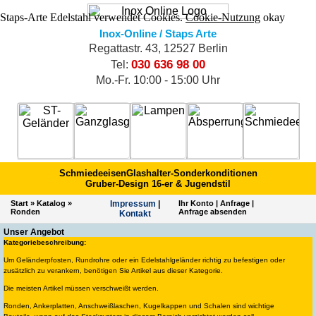
Staps-Arte Edelstahl verwendet Cookies.
Cookie-Nutzung
okay
Inox-Online / Staps Arte
Regattastr. 43, 12527 Berlin
030 636 98 00
Tel:
Mo.-Fr. 10:00 - 15:00 Uhr
Schmiedeeisen
Glashalter-Sonderkonditionen
Gruber-Design 16-er & Jugendstil
Start
»
Katalog
»
Impres­sum
|
Ihr Konto
|
Anfrage
|
Ronden
Anfrage absenden
Kontakt
Unser Angebot
Kategoriebeschreibung:
Um Geländerpfosten, Rundrohre oder ein Edelstahlgeländer richtig zu befestigen oder
zusätzlich zu verankern, benötigen Sie Artikel aus dieser Kategorie.
Die meisten Artikel müssen verschweißt werden.
Ronden, Ankerplatten, Anschweißlaschen, Kugelkappen und Schalen sind wichtige