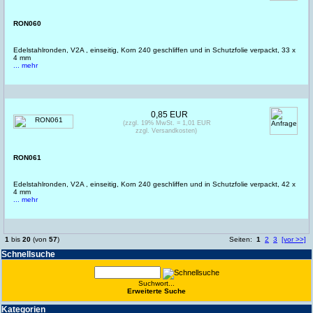
RON060
Edelstahlronden, V2A , einseitig, Korn 240 geschliffen und in Schutzfolie verpackt, 33 x
4 mm
... mehr
0,85 EUR
(zzgl. 19% MwSt. = 1,01 EUR
zzgl. Versandkosten)
RON061
Edelstahlronden, V2A , einseitig, Korn 240 geschliffen und in Schutzfolie verpackt, 42 x
4 mm
... mehr
1
bis
20
(von
57
)
Seiten:
1
2
3
[vor >>]
Schnell­suche
Suchwort...
Erwei­terte Suche
Kate­gorien