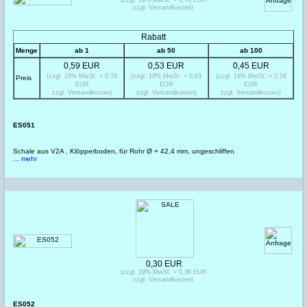
zzgl. Versandkosten)
Rabatt
Menge
ab 1
ab 50
ab 100
0,59 EUR
0,53 EUR
0,45 EUR
(zzgl. 19% MwSt. = 0,70
(zzgl. 19% MwSt. = 0,63
(zzgl. 19% MwSt. = 0,54
Preis
EUR
EUR
EUR
zzgl. Versandkosten)
zzgl. Versandkosten)
zzgl. Versandkosten)
ES051
Schale aus V2A , Klöpperboden, für Rohr Ø = 42,4 mm, ungeschliffen
... mehr
0,30 EUR
(zzgl. 19% MwSt. = 0,36 EUR
zzgl. Versandkosten)
ES052