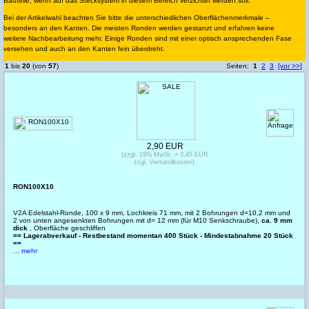
Bauteile, wenn auf das Stecksystem in diesem Bereich verzichtet werden soll.
Bei der Artikelwahl beachten Sie bitte die unterschiedlichen Oberflächenmerkmale –
besonders an den Kanten. Die meisten Ronden werden gestanzt und erfahren keine
weitere Nachbearbeitung mehr. Einige Ronden sind mit einer optisch ansprechenden Fase
versehen und auch an den Kanten fein überdreht.
1
bis
20
(von
57
)
Seiten:
1
2
3
[vor >>]
2,90 EUR
(zzgl. 19% MwSt. = 3,45 EUR
zzgl. Versandkosten)
RON100X10
V2A Edelstahl-Ronde, 100 x 9 mm, Lochkreis 71 mm, mit 2 Bohrungen d=10,2 mm und
2 von unten angesenkten Bohrungen mit d= 12 mm (für M10 Senkschraube),
ca. 9 mm
dick
, Oberfläche geschliffen
== Lagerabverkauf - Restbestand momentan 400 Stück - Mindestabnahme 20 Stück
==
... mehr