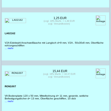
1,25 EUR
(zzgl. 19% MwSt. = 1,49 EUR
zzgl. Versandkosten)
LA02162
V2A Edelstahl Anschweißlasche mit Langloch d=9 mm, V2A , 50x30x6 mm, Oberfläche
roh/ungeschliffen
... mehr
15,44 EUR
(zzgl. 19% MwSt. = 18,37 EUR
zzgl. Versandkosten)
RON1007
VA Bodenplatte 120 x 50 mm, Mittelbohrung d= 11 mm, gesenkt, seitliche
Befestigungslöcher d= 13 mm, Oberfläche geschliffen, 10 dick
... mehr