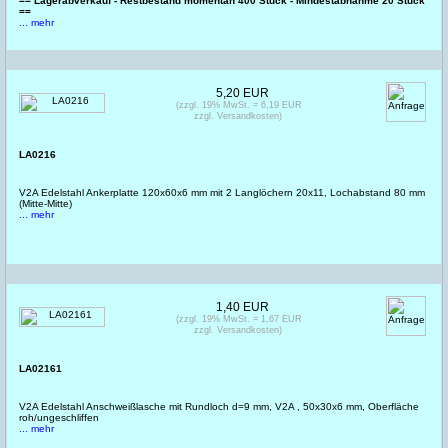
== Lagerabverkauf - Restbestand momentan 400 Stück - Mindestabnahme 20 Stück
==
... mehr
5,20 EUR
(zzgl. 19% MwSt. = 6,19 EUR
zzgl. Versandkosten)
LA0216
V2A Edelstahl Ankerplatte 120x60x6 mm mit 2 Langlöchern 20x11, Lochabstand 80 mm
(Mitte-Mitte)
... mehr
1,40 EUR
(zzgl. 19% MwSt. = 1,67 EUR
zzgl. Versandkosten)
LA02161
V2A Edelstahl Anschweißlasche mit Rundloch d=9 mm, V2A , 50x30x6 mm, Oberfläche
roh/ungeschliffen
... mehr