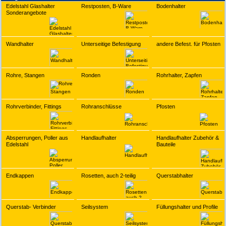
Edelstahl Glashalter
Restposten, B-Ware
Bodenhalter
Sonderangebote
Wandhalter
Unterseitige Befestigung
andere Befest. für Pfosten
Rohre, Stangen
Ronden
Rohrhalter, Zapfen
Rohrverbinder, Fittings
Rohranschlüsse
Pfosten
Absperrungen, Poller aus
Handlaufhalter
Handlaufhalter Zubehör &
Edelstahl
Bauteile
Endkappen
Rosetten, auch 2-teilig
Querstabhalter
Querstab- Verbinder
Seilsystem
Füllungshalter und Profile