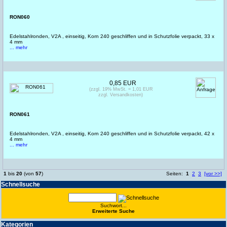
RON060
Edelstahlronden, V2A , einseitig, Korn 240 geschliffen und in Schutzfolie verpackt, 33 x
4 mm
... mehr
0,85 EUR
(zzgl. 19% MwSt. = 1,01 EUR
zzgl. Versandkosten)
RON061
Edelstahlronden, V2A , einseitig, Korn 240 geschliffen und in Schutzfolie verpackt, 42 x
4 mm
... mehr
1
bis
20
(von
57
)
Seiten:
1
2
3
[vor >>]
Schnell­suche
Suchwort...
Erwei­terte Suche
Kate­gorien