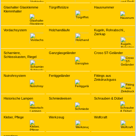
Glashalter Glasklemme
Türgriffstütze
Hausnummer
Klemmhalter
Vordachsystem
Holzhandläufe
Kugeln, Rohrabschl.,
Zierkap
Scharniere,
Ganzglasgeländer
Croso ST-Geländer
Schlosskasten, Riegel
Nutrohrsystem
Fertiggeländer
Fittings aus
Zinkdruckguss
Historische Lampen
Schmiedeeisen
Schrauben & Dübel
Kleber, Pflege
Werkzeug
Wolfcraft