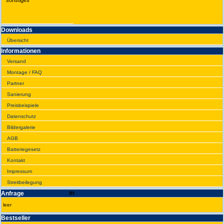
sonstiges
Downloads
Übersicht
Infor­ma­tionen
Versand
Montage / FAQ
Partner
Sanie­rung
Preis­beispiele
Daten­schutz
Bilder­galerie
AGB
Batte­rie­gesetz
Kontakt
Impres­sum
Streit­bei­legung
Anfrage
leer
Best­seller