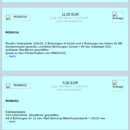
11,05 EUR
(zzgl. 19% MwSt. = 13,15 EUR
zzgl. Versandkosten)
RON1014
Ronde / Ankerplatte 120x10, 2 Bohrungen d=11mm und 4 Bohrunge von hinten für M8
Senkschraube gesenkt, Lochkreis (Bohrungen 11mm) = 90 mm, Edelstahl V2A,
sichtbare Oberfläche geschliffen
(passt zu den Pfostenhaltern von WND1014)
... mehr
5,50 EUR
(zzgl. 19% MwSt. = 6,55 EUR
zzgl. Versandkosten)
RON6401
Edelstahlplatte
V2A 100x100x6, Oberfläche geschliffen
mit 4 Bohrungen d= 11 mm, Maß Bohrung Mitte/Aussenkante = 15x15 mm
... mehr