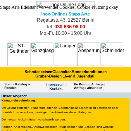
Staps-Arte Edelstahl verwendet Cookies.
Cookie-Nutzung
okay
Inox-Online / Staps Arte
Regattastr. 43, 12527 Berlin
030 636 98 00
Tel:
Mo.-Fr. 10:00 - 15:00 Uhr
Schmiedeeisen
Glashalter-Sonderkonditionen
Gruber-Design 16-er & Jugendstil
Start
»
Katalog
»
Impres­sum
|
Ihr Konto
|
Anfrage
|
Ronden
Anfrage absenden
Kontakt
Unser Angebot
Kategoriebeschreibung:
Um Geländerpfosten, Rundrohre oder ein Edelstahlgeländer richtig zu befestigen oder
zusätzlich zu verankern, benötigen Sie Artikel aus dieser Kategorie.
Die meisten Artikel müssen verschweißt werden.
Ronden, Ankerplatten, Anschweißlaschen, Kugelkappen und Schalen sind wichtige