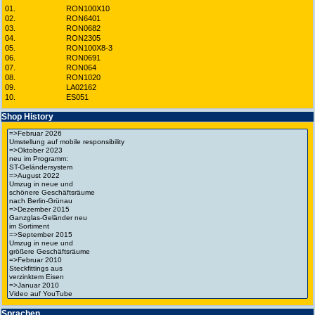
01.
RON100X10
02.
RON6401
03.
RON0682
04.
RON2305
05.
RON100X8-3
06.
RON0691
07.
RON064
08.
RON1020
09.
LA02162
10.
ES051
Shop History
Spra­chen