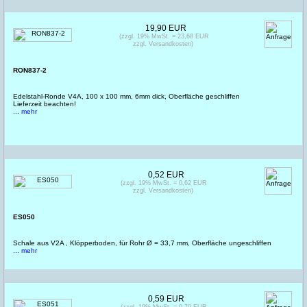
19,90 EUR
(zzgl. 19% MwSt. = 23,68 EUR
zzgl. Versandkosten)
RON837-2
Edelstahl-Ronde V4A, 100 x 100 mm, 6mm dick, Oberfläche geschliffen
Lieferzeit beachten!
... mehr
0,52 EUR
(zzgl. 19% MwSt. = 0,62 EUR
zzgl. Versandkosten)
ES050
Schale aus V2A , Klöpperboden, für Rohr Ø = 33,7 mm, Oberfläche ungeschliffen
... mehr
0,59 EUR
(zzgl. 19% MwSt. = 0,70 EUR