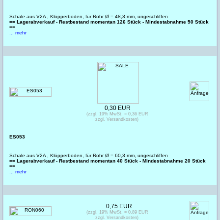
Schale aus V2A , Klöpperboden, für Rohr Ø = 48,3 mm, ungeschliffen
== Lagerabverkauf - Restbestand momentan 126 Stück - Mindestabnahme 50 Stück
==
... mehr
0,30 EUR
(zzgl. 19% MwSt. = 0,36 EUR
zzgl. Versandkosten)
ES053
Schale aus V2A , Klöpperboden, für Rohr Ø = 60,3 mm, ungeschliffen
== Lagerabverkauf - Restbestand momentan 40 Stück - Mindestabnahme 20 Stück
==
... mehr
0,75 EUR
(zzgl. 19% MwSt. = 0,89 EUR
zzgl. Versandkosten)