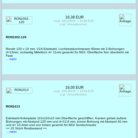
16,38 EUR
(zzgl. 19% MwSt. = 19,49 EUR
zzgl. Versandkosten)
RON1002-120
Ronde 120 x 10 mm, V2A Edelstahl, Lochkreisdurchmesser 90mm mit 3 Bohrungen
d=13mm, rückseitig Mittelloch d= 11mm gesenkt für M10, Oberfläche fein überdreht mit
Fase
... mehr
16,00 EUR
(zzgl. 19% MwSt. = 19,04 EUR
zzgl. Versandkosten)
RON1013
Edelstahl-Ankerplatte 110x110x10 mm Oberfläche geschliffen, Kanten gefast äußere
Bohrungen mit Abstand 120 mm und d=12,8 mm, innere Bohrung mit Abstand 40 mm
und d= 10,4mm und von hinten gesenkt für M10 Senkschraube
== 10 Stück Restbestand ==
... mehr