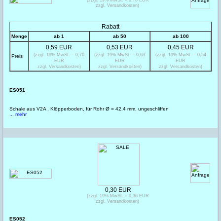
zzgl. Versandkosten)
Rabatt
Menge
ab 1
ab 50
ab 100
0,59 EUR
0,53 EUR
0,45 EUR
(zzgl. 19% MwSt. = 0,70
(zzgl. 19% MwSt. = 0,63
(zzgl. 19% MwSt. = 0,54
Preis
EUR
EUR
EUR
zzgl. Versandkosten)
zzgl. Versandkosten)
zzgl. Versandkosten)
ES051
Schale aus V2A , Klöpperboden, für Rohr Ø = 42,4 mm, ungeschliffen
... mehr
0,30 EUR
(zzgl. 19% MwSt. = 0,36 EUR
zzgl. Versandkosten)
ES052