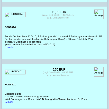
11,05 EUR
(zzgl. 19% MwSt. = 13,15 EUR
zzgl. Versandkosten)
RON1014
Ronde / Ankerplatte 120x10, 2 Bohrungen d=11mm und 4 Bohrunge von hinten für M8
Senkschraube gesenkt, Lochkreis (Bohrungen 11mm) = 90 mm, Edelstahl V2A,
sichtbare Oberfläche geschliffen
(passt zu den Pfostenhaltern von WND1014)
... mehr
5,50 EUR
(zzgl. 19% MwSt. = 6,55 EUR
zzgl. Versandkosten)
RON6401
Edelstahlplatte
V2A 100x100x6, Oberfläche geschliffen
mit 4 Bohrungen d= 11 mm, Maß Bohrung Mitte/Aussenkante = 15x15 mm
... mehr