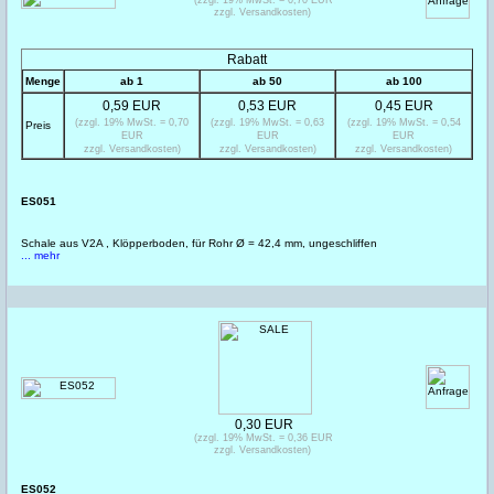
zzgl. Versandkosten)
Rabatt
Menge
ab 1
ab 50
ab 100
0,59 EUR
0,53 EUR
0,45 EUR
(zzgl. 19% MwSt. = 0,70
(zzgl. 19% MwSt. = 0,63
(zzgl. 19% MwSt. = 0,54
Preis
EUR
EUR
EUR
zzgl. Versandkosten)
zzgl. Versandkosten)
zzgl. Versandkosten)
ES051
Schale aus V2A , Klöpperboden, für Rohr Ø = 42,4 mm, ungeschliffen
... mehr
0,30 EUR
(zzgl. 19% MwSt. = 0,36 EUR
zzgl. Versandkosten)
ES052