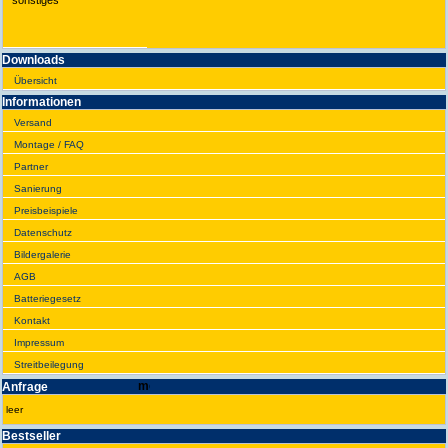
sonstiges
Downloads
Übersicht
Infor­ma­tionen
Versand
Montage / FAQ
Partner
Sanie­rung
Preis­beispiele
Daten­schutz
Bilder­galerie
AGB
Batte­rie­gesetz
Kontakt
Impres­sum
Streit­bei­legung
Anfrage
leer
Best­seller