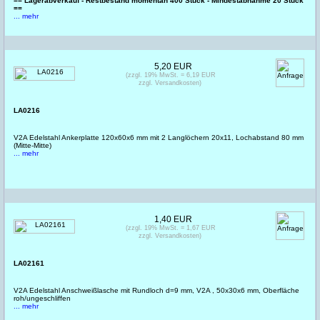
== Lagerabverkauf - Restbestand momentan 400 Stück - Mindestabnahme 20 Stück
==
... mehr
5,20 EUR
(zzgl. 19% MwSt. = 6,19 EUR
zzgl. Versandkosten)
LA0216
V2A Edelstahl Ankerplatte 120x60x6 mm mit 2 Langlöchern 20x11, Lochabstand 80 mm
(Mitte-Mitte)
... mehr
1,40 EUR
(zzgl. 19% MwSt. = 1,67 EUR
zzgl. Versandkosten)
LA02161
V2A Edelstahl Anschweißlasche mit Rundloch d=9 mm, V2A , 50x30x6 mm, Oberfläche
roh/ungeschliffen
... mehr