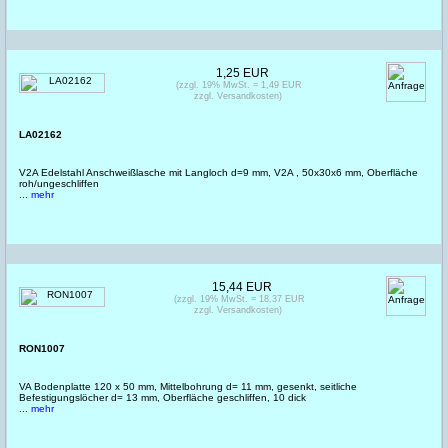
1,25 EUR
(zzgl. 19% MwSt. = 1,49 EUR
zzgl. Versandkosten)
LA02162
V2A Edelstahl Anschweißlasche mit Langloch d=9 mm, V2A , 50x30x6 mm, Oberfläche
roh/ungeschliffen
... mehr
15,44 EUR
(zzgl. 19% MwSt. = 18,37 EUR
zzgl. Versandkosten)
RON1007
VA Bodenplatte 120 x 50 mm, Mittelbohrung d= 11 mm, gesenkt, seitliche
Befestigungslöcher d= 13 mm, Oberfläche geschliffen, 10 dick
... mehr