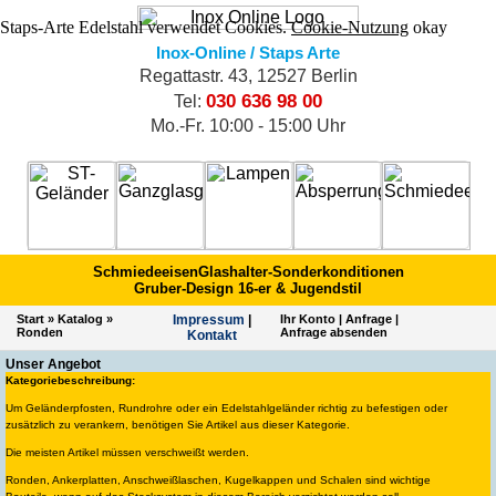
Staps-Arte Edelstahl verwendet Cookies.
Cookie-Nutzung
okay
Inox-Online / Staps Arte
Regattastr. 43, 12527 Berlin
030 636 98 00
Tel:
Mo.-Fr. 10:00 - 15:00 Uhr
Schmiedeeisen
Glashalter-Sonderkonditionen
Gruber-Design 16-er & Jugendstil
Start
»
Katalog
»
Impres­sum
|
Ihr Konto
|
Anfrage
|
Ronden
Anfrage absenden
Kontakt
Unser Angebot
Kategoriebeschreibung:
Um Geländerpfosten, Rundrohre oder ein Edelstahlgeländer richtig zu befestigen oder
zusätzlich zu verankern, benötigen Sie Artikel aus dieser Kategorie.
Die meisten Artikel müssen verschweißt werden.
Ronden, Ankerplatten, Anschweißlaschen, Kugelkappen und Schalen sind wichtige