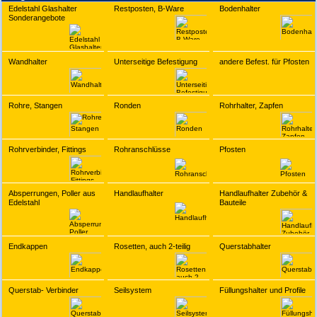
Edelstahl Glashalter
Restposten, B-Ware
Bodenhalter
Sonderangebote
Wandhalter
Unterseitige Befestigung
andere Befest. für Pfosten
Rohre, Stangen
Ronden
Rohrhalter, Zapfen
Rohrverbinder, Fittings
Rohranschlüsse
Pfosten
Absperrungen, Poller aus
Handlaufhalter
Handlaufhalter Zubehör &
Edelstahl
Bauteile
Endkappen
Rosetten, auch 2-teilig
Querstabhalter
Querstab- Verbinder
Seilsystem
Füllungshalter und Profile