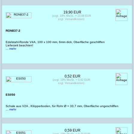
19,90 EUR
(zzgl. 19% MwSt. = 23,68 EUR
zzgl. Versandkosten)
RON837-2
Edelstahl-Ronde V4A, 100 x 100 mm, 6mm dick, Oberfläche geschliffen
Lieferzeit beachten!
... mehr
0,52 EUR
(zzgl. 19% MwSt. = 0,62 EUR
zzgl. Versandkosten)
ES050
Schale aus V2A , Klöpperboden, für Rohr Ø = 33,7 mm, Oberfläche ungeschliffen
... mehr
0,59 EUR
(zzgl. 19% MwSt. = 0,70 EUR