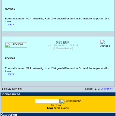
RON060
Edelstahlronden, V2A , einseitig, Korn 240 geschliffen und in Schutzfolie verpackt, 33 x
4 mm
... mehr
0,85 EUR
(zzgl. 19% MwSt. = 1,01 EUR
zzgl. Versandkosten)
RON061
Edelstahlronden, V2A , einseitig, Korn 240 geschliffen und in Schutzfolie verpackt, 42 x
4 mm
... mehr
1
bis
20
(von
57
)
Seiten:
1
2
3
[vor >>]
Schnell­suche
Suchwort...
Erwei­terte Suche
Kate­gorien