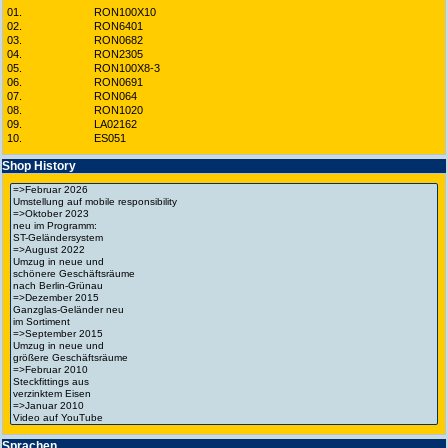
01.
RON100X10
02.
RON6401
03.
RON0682
04.
RON2305
05.
RON100X8-3
06.
RON0691
07.
RON064
08.
RON1020
09.
LA02162
10.
ES051
Shop History
Spra­chen