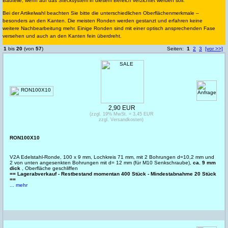
Bauteile, wenn auf das Stecksystem in diesem Bereich verzichtet werden soll.
Bei der Artikelwahl beachten Sie bitte die unterschiedlichen Oberflächenmerkmale –
besonders an den Kanten. Die meisten Ronden werden gestanzt und erfahren keine
weitere Nachbearbeitung mehr. Einige Ronden sind mit einer optisch ansprechenden Fase
versehen und auch an den Kanten fein überdreht.
1
bis
20
(von
57
)
Seiten:
1
2
3
[vor >>]
2,90 EUR
(zzgl. 19% MwSt. = 3,45 EUR
zzgl. Versandkosten)
RON100X10
V2A Edelstahl-Ronde, 100 x 9 mm, Lochkreis 71 mm, mit 2 Bohrungen d=10,2 mm und
2 von unten angesenkten Bohrungen mit d= 12 mm (für M10 Senkschraube),
ca. 9 mm
dick
, Oberfläche geschliffen
== Lagerabverkauf - Restbestand momentan 400 Stück - Mindestabnahme 20 Stück
==
... mehr