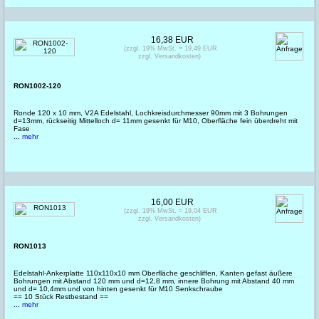
16,38 EUR
(zzgl. 19% MwSt. = 19,49 EUR
zzgl. Versandkosten)
RON1002-120
Ronde 120 x 10 mm, V2A Edelstahl, Lochkreisdurchmesser 90mm mit 3 Bohrungen
d=13mm, rückseitig Mittelloch d= 11mm gesenkt für M10, Oberfläche fein überdreht mit
Fase
... mehr
16,00 EUR
(zzgl. 19% MwSt. = 19,04 EUR
zzgl. Versandkosten)
RON1013
Edelstahl-Ankerplatte 110x110x10 mm Oberfläche geschliffen, Kanten gefast äußere
Bohrungen mit Abstand 120 mm und d=12,8 mm, innere Bohrung mit Abstand 40 mm
und d= 10,4mm und von hinten gesenkt für M10 Senkschraube
== 10 Stück Restbestand ==
... mehr