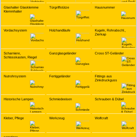
Glashalter Glasklemme
Türgriffstütze
Hausnummer
Klemmhalter
Vordachsystem
Holzhandläufe
Kugeln, Rohrabschl.,
Zierkap
Scharniere,
Ganzglasgeländer
Croso ST-Geländer
Schlosskasten, Riegel
Nutrohrsystem
Fertiggeländer
Fittings aus
Zinkdruckguss
Historische Lampen
Schmiedeeisen
Schrauben & Dübel
Kleber, Pflege
Werkzeug
Wolfcraft