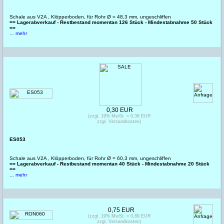
Schale aus V2A , Klöpperboden, für Rohr Ø = 48,3 mm, ungeschliffen
== Lagerabverkauf - Restbestand momentan 126 Stück - Mindestabnahme 50 Stück
==
... mehr
0,30 EUR
(zzgl. 19% MwSt. = 0,36 EUR
zzgl. Versandkosten)
ES053
Schale aus V2A , Klöpperboden, für Rohr Ø = 60,3 mm, ungeschliffen
== Lagerabverkauf - Restbestand momentan 40 Stück - Mindestabnahme 20 Stück
==
... mehr
0,75 EUR
(zzgl. 19% MwSt. = 0,89 EUR
zzgl. Versandkosten)