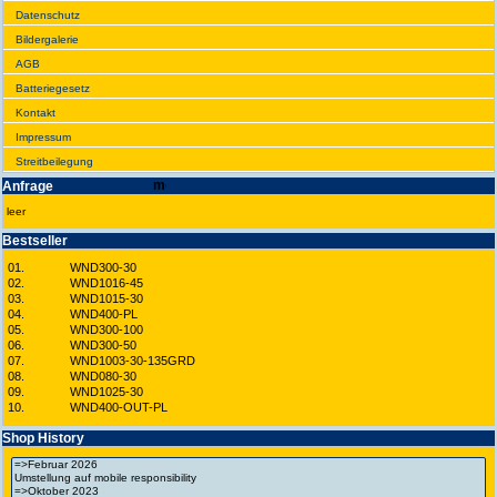
Daten­schutz
Bilder­galerie
AGB
Batte­rie­gesetz
Kontakt
Impres­sum
Streit­bei­legung
Anfrage
leer
Best­seller
01.
WND300-30
02.
WND1016-45
03.
WND1015-30
04.
WND400-PL
05.
WND300-100
06.
WND300-50
07.
WND1003-30-135GRD
08.
WND080-30
09.
WND1025-30
10.
WND400-OUT-PL
Shop History