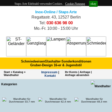
Staps-Arte Edelstahl verwendet Cookies.
Cookie-Nutzung
okay
Inox-Online / Staps Arte
Regattastr. 43, 12527 Berlin
030 636 98 00
Tel:
Mo.-Fr. 10:00 - 15:00 Uhr
Schmiedeeisen
Glashalter-Sonderkonditionen
Gruber-Design 16-er & Jugendstil
Start
»
Katalog
»
Impres­sum
|
Ihr Konto
|
Anfrage
|
Wandhalter
Anfrage absenden
Kontakt
Kategorien