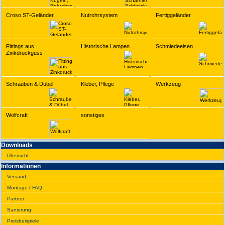
Croso ST-Geländer
Nutrohrsystem
Fertiggeländer
Fittings aus
Historische Lampen
Schmiedeeisen
Zinkdruckguss
Schrauben & Dübel
Kleber, Pflege
Werkzeug
Wolfcraft
sonstiges
Downloads
Übersicht
Infor­ma­tionen
Versand
Montage / FAQ
Partner
Sanie­rung
Preis­beispiele