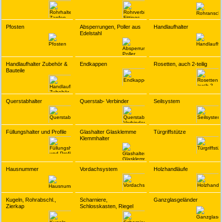
Pfosten
Absperrungen, Poller aus
Handlaufhalter
Edelstahl
Handlaufhalter Zubehör &
Endkappen
Rosetten, auch 2-teilig
Bauteile
Querstabhalter
Querstab- Verbinder
Seilsystem
Füllungshalter und Profile
Glashalter Glasklemme
Türgriffstütze
Klemmhalter
Hausnummer
Vordachsystem
Holzhandläufe
Kugeln, Rohrabschl.,
Scharniere,
Ganzglasgeländer
Zierkap
Schlosskasten, Riegel