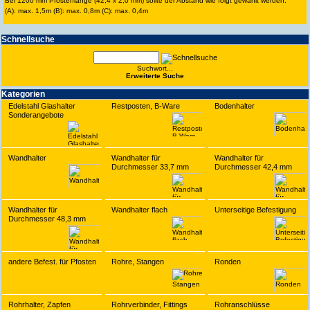
Bei 1200 mm Pfostenlänge (42,4 x 2,0 mm) sollte der Abstand wie folgt gewählt werden:
(A): max. 1,5m (B): max. 0,8m (C): max. 0,4m
Schnell­suche
Suchwort...
Erwei­terte Suche
Kate­gorien
Edelstahl Glashalter
Restposten, B-Ware
Bodenhalter
Sonderangebote
Wandhalter
Wandhalter für
Wandhalter für
Durchmesser 33,7 mm
Durchmesser 42,4 mm
Wandhalter für
Wandhalter flach
Unterseitige Befestigung
Durchmesser 48,3 mm
andere Befest. für Pfosten
Rohre, Stangen
Ronden
Rohrhalter, Zapfen
Rohrverbinder, Fittings
Rohranschlüsse