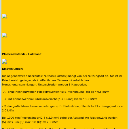
Pfostenabstände / Holmlast:
Empfehlungen:
Die angenommene horizontale Nutzlast(Holmlast) hängt von der Nutzungsart ab. Sie ist im
Privatbereich geringer, als in öffentlichen Räumen mit erheblichen
Menschenansammlungen. Unterschieden werden 3 Kategorien:
- A - ohne nennenswerten Publikumsverkehr (z.B. Wohnräume) mit qk = 0,5 kN/m
- B - mit nenneswertem Publikumsverkehr (z.B. Büros) mit qk = 1,0 kN/m
- C - für große Menschenansammlungen (z.B. Stehtribüne, öffentliche Fluchtwege) mit qk =
2,0 kN/m
Bei 1000 mm Pfostenlänge(42,4 x 2,0 mm) sollte der Abstand wie folgt gewählt werden:
(A): max. 2m (B): max. 1m (C): max. 0,85m