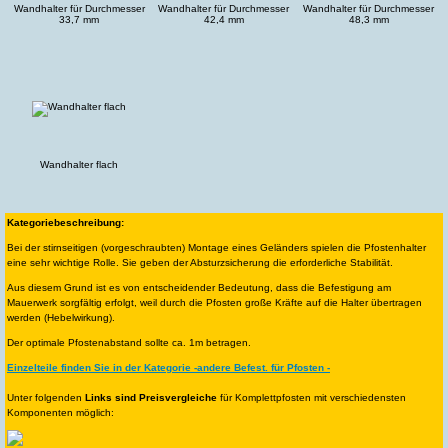
Wandhalter für Durchmesser
Wandhalter für Durchmesser
Wandhalter für Durchmesser
33,7 mm
42,4 mm
48,3 mm
Wandhalter flach
Kategoriebeschreibung:
Bei der stirnseitigen (vorgeschraubten) Montage eines Geländers spielen die Pfostenhalter
eine sehr wichtige Rolle. Sie geben der Absturzsicherung die erforderliche Stabilität.
Aus diesem Grund ist es von entscheidender Bedeutung, dass die Befestigung am
Mauerwerk sorgfältig erfolgt, weil durch die Pfosten große Kräfte auf die Halter übertragen
werden (Hebelwirkung).
Der optimale Pfostenabstand sollte ca. 1m betragen.
Einzelteile finden Sie in der Kategorie -andere Befest. für Pfosten -
Unter folgenden
Links sind Preisvergleiche
für Komplettpfosten mit verschiedensten
Komponenten möglich: