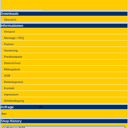
Downloads
Übersicht
Infor­ma­tionen
Versand
Montage / FAQ
Partner
Sanie­rung
Preis­beispiele
Daten­schutz
Bilder­galerie
AGB
Batte­rie­gesetz
Kontakt
Impres­sum
Streit­bei­legung
Anfrage
leer
Shop History