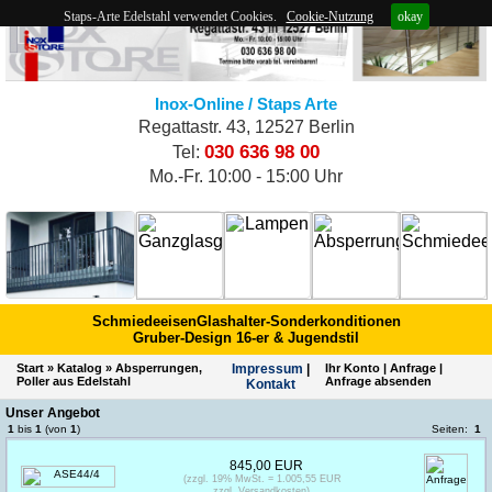
Staps-Arte Edelstahl verwendet Cookies.
Cookie-Nutzung
okay
Inox-Online / Staps Arte
Regattastr. 43, 12527 Berlin
030 636 98 00
Tel:
Mo.-Fr. 10:00 - 15:00 Uhr
Schmiedeeisen
Glashalter-Sonderkonditionen
Gruber-Design 16-er & Jugendstil
Start
»
Katalog
»
Absperrungen,
Impres­sum
|
Ihr Konto
|
Anfrage
|
Poller aus Edelstahl
Anfrage absenden
Kontakt
Unser Angebot
1
bis
1
(von
1
)
Seiten:
1
845,00 EUR
(zzgl. 19% MwSt. = 1.005,55 EUR
zzgl. Versandkosten)