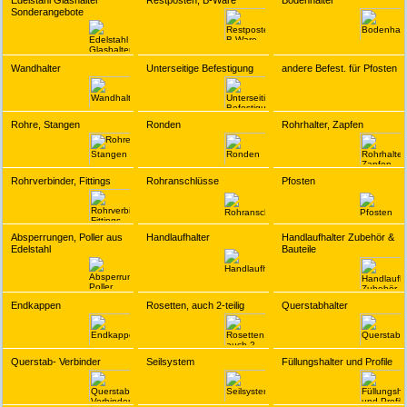
Edelstahl Glashalter
Restposten, B-Ware
Bodenhalter
Sonderangebote
Wandhalter
Unterseitige Befestigung
andere Befest. für Pfosten
Rohre, Stangen
Ronden
Rohrhalter, Zapfen
Rohrverbinder, Fittings
Rohranschlüsse
Pfosten
Absperrungen, Poller aus
Handlaufhalter
Handlaufhalter Zubehör &
Edelstahl
Bauteile
Endkappen
Rosetten, auch 2-teilig
Querstabhalter
Querstab- Verbinder
Seilsystem
Füllungshalter und Profile