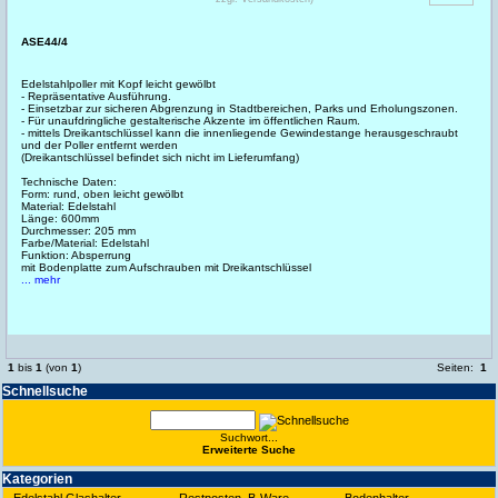
ASE44/4
Edelstahlpoller mit Kopf leicht gewölbt
- Repräsentative Ausführung.
- Einsetzbar zur sicheren Abgrenzung in Stadtbereichen, Parks und Erholungszonen.
- Für unaufdringliche gestalterische Akzente im öffentlichen Raum.
- mittels Dreikantschlüssel kann die innenliegende Gewindestange herausgeschraubt
und der Poller entfernt werden
(Dreikantschlüssel befindet sich nicht im Lieferumfang)
Technische Daten:
Form: rund, oben leicht gewölbt
Material: Edelstahl
Länge: 600mm
Durchmesser: 205 mm
Farbe/Material: Edelstahl
Funktion: Absperrung
mit Bodenplatte zum Aufschrauben mit Dreikantschlüssel
... mehr
1
bis
1
(von
1
)
Seiten:
1
Schnell­suche
Suchwort...
Erwei­terte Suche
Kate­gorien