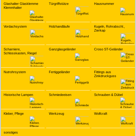
Glashalter Glasklemme
Türgriffstütze
Hausnummer
Klemmhalter
Vordachsystem
Holzhandläufe
Kugeln, Rohrabschl.,
Zierkap
Scharniere,
Ganzglasgeländer
Croso ST-Geländer
Schlosskasten, Riegel
Nutrohrsystem
Fertiggeländer
Fittings aus
Zinkdruckguss
Historische Lampen
Schmiedeeisen
Schrauben & Dübel
Kleber, Pflege
Werkzeug
Wolfcraft
sonstiges