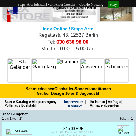
Staps-Arte Edelstahl verwendet Cookies.
Cookie-Nutzung
okay
Inox-Online / Staps Arte
Regattastr. 43, 12527 Berlin
030 636 98 00
Tel:
Mo.-Fr. 10:00 - 15:00 Uhr
Schmiedeeisen
Glashalter-Sonderkonditionen
Gruber-Design 16-er & Jugendstil
Start
»
Katalog
»
Absperrungen,
Impres­sum
|
Ihr Konto
|
Anfrage
|
Poller aus Edelstahl
Anfrage absenden
Kontakt
Unser Angebot
1
bis
1
(von
1
)
Seiten:
1
845,00 EUR
(zzgl. 19% MwSt. = 1.005,55 EUR
zzgl. Versandkosten)