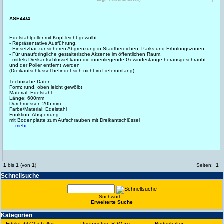
ASE44/4
Edelstahlpoller mit Kopf leicht gewölbt
- Repräsentative Ausführung.
- Einsetzbar zur sicheren Abgrenzung in Stadtbereichen, Parks und Erholungszonen.
- Für unaufdringliche gestalterische Akzente im öffentlichen Raum.
- mittels Dreikantschlüssel kann die innenliegende Gewindestange herausgeschraubt
und der Poller entfernt werden
(Dreikantschlüssel befindet sich nicht im Lieferumfang)
Technische Daten:
Form: rund, oben leicht gewölbt
Material: Edelstahl
Länge: 600mm
Durchmesser: 205 mm
Farbe/Material: Edelstahl
Funktion: Absperrung
mit Bodenplatte zum Aufschrauben mit Dreikantschlüssel
... mehr
1
bis
1
(von
1
)
Seiten:
1
Schnell­suche
Suchwort...
Erwei­terte Suche
Kate­gorien