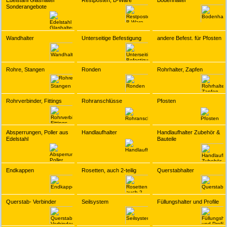
Edelstahl Glashalter
Restposten, B-Ware
Bodenhalter
Sonderangebote
Wandhalter
Unterseitige Befestigung
andere Befest. für Pfosten
Rohre, Stangen
Ronden
Rohrhalter, Zapfen
Rohrverbinder, Fittings
Rohranschlüsse
Pfosten
Absperrungen, Poller aus
Handlaufhalter
Handlaufhalter Zubehör &
Edelstahl
Bauteile
Endkappen
Rosetten, auch 2-teilig
Querstabhalter
Querstab- Verbinder
Seilsystem
Füllungshalter und Profile