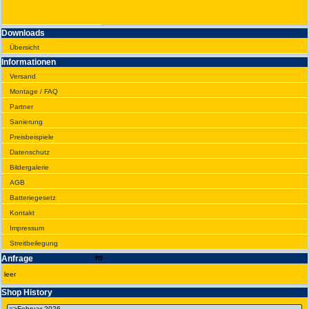
Downloads
Übersicht
Infor­ma­tionen
Versand
Montage / FAQ
Partner
Sanie­rung
Preis­beispiele
Daten­schutz
Bilder­galerie
AGB
Batte­rie­gesetz
Kontakt
Impres­sum
Streit­bei­legung
Anfrage
leer
Shop History