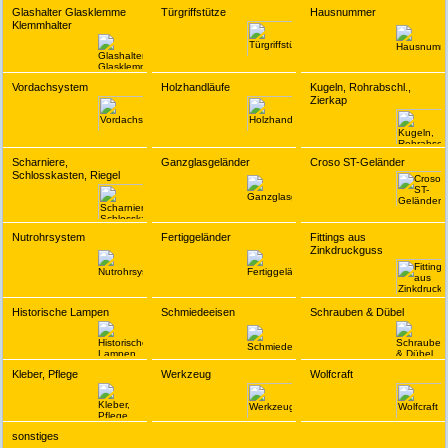
Glashalter Glasklemme
Türgriffstütze
Hausnummer
Klemmhalter
Vordachsystem
Holzhandläufe
Kugeln, Rohrabschl.,
Zierkap
Scharniere,
Ganzglasgeländer
Croso ST-Geländer
Schlosskasten, Riegel
Nutrohrsystem
Fertiggeländer
Fittings aus
Zinkdruckguss
Historische Lampen
Schmiedeeisen
Schrauben & Dübel
Kleber, Pflege
Werkzeug
Wolfcraft
sonstiges