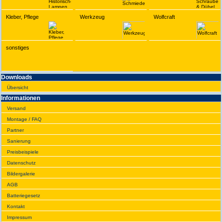
Kleber, Pflege
Werkzeug
Wolfcraft
sonstiges
Downloads
Übersicht
Infor­ma­tionen
Versand
Montage / FAQ
Partner
Sanie­rung
Preis­beispiele
Daten­schutz
Bilder­galerie
AGB
Batte­rie­gesetz
Kontakt
Impres­sum