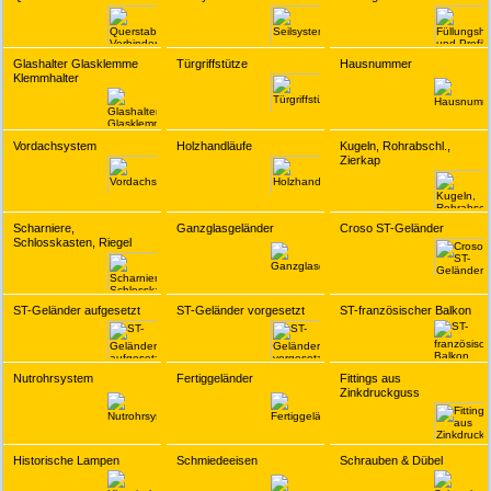
Glashalter Glasklemme
Türgriffstütze
Hausnummer
Klemmhalter
Vordachsystem
Holzhandläufe
Kugeln, Rohrabschl.,
Zierkap
Scharniere,
Ganzglasgeländer
Croso ST-Geländer
Schlosskasten, Riegel
ST-Geländer aufgesetzt
ST-Geländer vorgesetzt
ST-französischer Balkon
Nutrohrsystem
Fertiggeländer
Fittings aus
Zinkdruckguss
Historische Lampen
Schmiedeeisen
Schrauben & Dübel