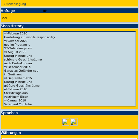
Streit­bei­legung
Anfrage
leer
Shop History
Spra­chen
Wäh­run­gen