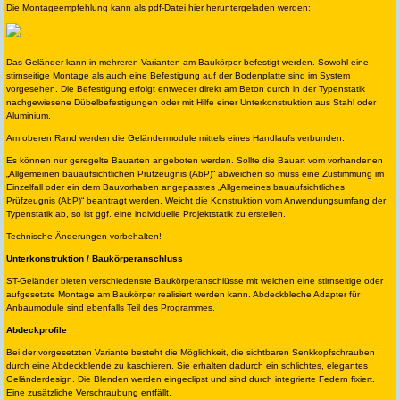
Die Montageempfehlung kann als pdf-Datei hier heruntergeladen werden:
Das Geländer kann in mehreren Varianten am Baukörper befestigt werden. Sowohl eine
stirnseitige Montage als auch eine Befestigung auf der Bodenplatte sind im System
vorgesehen. Die Befestigung erfolgt entweder direkt am Beton durch in der Typenstatik
nachgewiesene Dübelbefestigungen oder mit Hilfe einer Unterkonstruktion aus Stahl oder
Aluminium.
Am oberen Rand werden die Geländermodule mittels eines Handlaufs verbunden.
Es können nur geregelte Bauarten angeboten werden. Sollte die Bauart vom vorhandenen
„Allgemeinen bauaufsichtlichen Prüfzeugnis (AbP)“ abweichen so muss eine Zustimmung im
Einzelfall oder ein dem Bauvorhaben angepasstes „Allgemeines bauaufsichtliches
Prüfzeugnis (AbP)“ beantragt werden. Weicht die Konstruktion vom Anwendungsumfang der
Typenstatik ab, so ist ggf. eine individuelle Projektstatik zu erstellen.
Technische Änderungen vorbehalten!
Unterkonstruktion / Baukörperanschluss
ST-Geländer bieten verschiedenste Baukörperanschlüsse mit welchen eine stirnseitige oder
aufgesetzte Montage am Baukörper realisiert werden kann. Abdeckbleche Adapter für
Anbaumodule sind ebenfalls Teil des Programmes.
Abdeckprofile
Bei der vorgesetzten Variante besteht die Möglichkeit, die sichtbaren Senkkopfschrauben
durch eine Abdeckblende zu kaschieren. Sie erhalten dadurch ein schlichtes, elegantes
Geländerdesign. Die Blenden werden eingeclipst und sind durch integrierte Federn fixiert.
Eine zusätzliche Verschraubung entfällt.