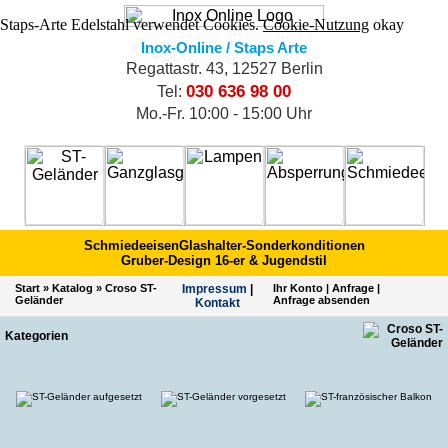
Staps-Arte Edelstahl verwendet Cookies.
Cookie-Nutzung
okay
Inox-Online / Staps Arte
Regattastr. 43, 12527 Berlin
030 636 98 00
Tel:
Mo.-Fr. 10:00 - 15:00 Uhr
Schmiedeeisen
Glashalter-Sonderkonditionen
Gruber-Design 16-er & Jugendstil
Start
»
Katalog
»
Croso ST-
Impres­sum
|
Ihr Konto
|
Anfrage
|
Geländer
Anfrage absenden
Kontakt
Kategorien