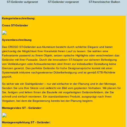
ST-Geländer aufgesetzt
ST-Geländer vorgesetzt
ST-französischer Balkon
Kategoriebeschreibung:
Croso ST-Geländer
Systembeschreibung
Das CROSO ST-Geländer aus Aluminium besticht durch schlichte Eleganz und bietet
gleichzeitig die Möglichkeit Ihrer Kreativität freien Lauf zu lassen. Sie wählen eine
Farbvariante passend zu Ihrem Objekt, setzen optische Highlights oder verschmelzen das
Geländer mit Ihrer Fassade. Durch die innovativen ST-Adapter zur sicheren Befestigung
von Verkleidungen oder Anbauelementen sind Ihnen zur individuellen Gestaltung keine
Grenzen gesetzt. Das perfekte Geländer für hohe Designansprüche kommt mit einer
Systemstatik inklusive nachgewiesener Dübelbefestigung und ist gemäß ETB-Richtlinie
geprüft.
So sicher wie ein Stahlgeländer – nur viel einfacher in der Planung und in der Montage.
Senden Sie uns Ihre Skizze und vielleicht ein Bild vom geplanten Vorhaben. Wir planen für
Sie, fertigen und liefern Ihnen die Bauteile mit vorgefertigten Geländerfeldern, die Sie
schnell und einfach montieren. Ein standardisiertes Produkt, ausgeprägt nach Ihren
Vorgaben, bei dem die Begeisterung bereits bei der Planung beginnt.
Montagevideo ST - Geländer:
Montageempfehlung ST - Geländer: