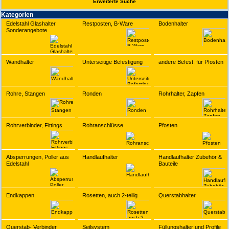
Erwei­terte Suche
Kate­gorien
Edelstahl Glashalter
Restposten, B-Ware
Bodenhalter
Sonderangebote
Wandhalter
Unterseitige Befestigung
andere Befest. für Pfosten
Rohre, Stangen
Ronden
Rohrhalter, Zapfen
Rohrverbinder, Fittings
Rohranschlüsse
Pfosten
Absperrungen, Poller aus
Handlaufhalter
Handlaufhalter Zubehör &
Edelstahl
Bauteile
Endkappen
Rosetten, auch 2-teilig
Querstabhalter
Querstab- Verbinder
Seilsystem
Füllungshalter und Profile