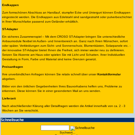
Endkappen
Zum formschönen Abschluss an Handlauf, stumpfer Ecke und Untergurt können Endkappen
eingesteckt werden. Die Endkappen aus Edelstahl sind sandgestrahlt oder pulverbeschichtet
in Ihrer Wunschfarbe passend zum Geländer erhältlich.
ST-Adapter
Ein sicheres Zusammenspiel – Mit dem CROSO ST-Adapter bringen Sie unterschiedliche
Anbaumodule flexibel im Außen- und Innenbereich an. Ganz nach Ihren Wünschen, sofort
oder später. Verkleidungen zum Sicht- und Sonnenschutz, Blumenkästen, Solarpanele etc. -
der innovative ST-Adapter bietet Ihnen die Freiheit, sich immer wieder neu zu definieren.
Setzen Sie Akzente am Haus oder spielen Sie mit Licht und Schatten. Ihrer Individuellen
Gestaltung in Form, Farbe und Material sind keine Grenzen gesetzt.
Preisanfragen
Ihre unverbindlichen Anfragen können Sie relativ schnell über unser
Kontaktformular
abgeben.
Bilder von den örtlichen Gegebenheiten Ihres Bauvorhabens helfen uns, Probleme zu
erkennen. Diese können Sie in einer gesonderten Mail an uns senden.
Lieferzeit
Nach abschließender Klärung aller Detailfragen werden die Artikel innerhalb von ca. 2 - 3
Wochen an Sie verschickt.
Schnell­suche
Suchwort...