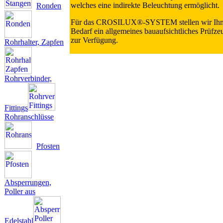
welches eine indirekte Beleuchtung ermöglicht.
Ronden
Für das CROSILUX®-SYSTEM stellen wir Ihn
Bedarf ein allgemeines bauaufsichtliches Prüfze
zur Verfügung.
Rohrhalter, Zapfen
Rohrverbinder,
Fittings
Rohranschlüsse
Pfosten
Absperrungen,
Poller aus
Edelstahl