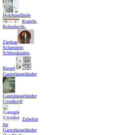
Holzhandläufe
Kugeln,
Rohrabschl.,
Zierkap
Scharniere,
Schlosskasten,
Riegel
Ganzglasgeländer
Ganzglasgeländer
Crosilux®
Zubehör
für
Ganzglasgeländer