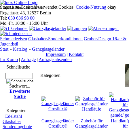
Staps-Arte Edelstahl verwendet Cookies.
Cookie-Nutzung
okay
Inox-Online / Staps Arte
Regattastr. 43, 12527 Berlin
Tel:
030 636 98 00
Mo.-Fr. 10:00 - 15:00 Uhr
Schmiedeeisen
Glashalter-Sonderkonditionen
Gruber-Design 16-er &
Jugendstil
Start
»
Katalog
»
Ganzglasgeländer
Impres­sum
|
Kontakt
Ihr Konto
|
Anfrage
|
Anfrage absenden
Schnell­suche
Kategorien
Suchwort...
Erwei­terte
Suche
Kate­gorien
Edelstahl
Ganzglasgeländer
Zubehör für
Handlaufp
Glashalter
Crosilux®
Ganzglasgeländer
für
Sonderangebote