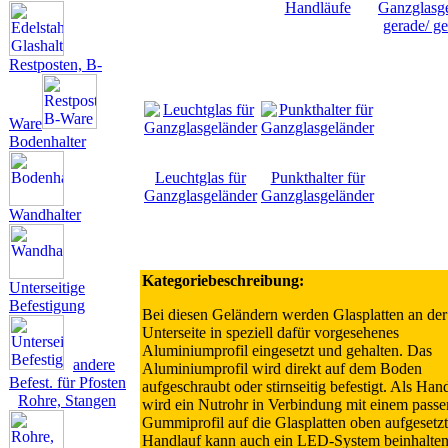
Handläufe
Ganzglasg
gerade/ g
Restposten, B-
Ware
Bodenhalter
Leuchtglas für
Punkthalter für
Ganzglasgeländer
Ganzglasgeländer
Wandhalter
Kategoriebeschreibung:
Unterseitige
Befestigung
Bei diesen Geländern werden Glasplatten an der
Unterseite in speziell dafür vorgesehenes
Aluminiumprofil eingesetzt und gehalten. Das
andere
Aluminiumprofil wird direkt auf dem Boden
Befest. für Pfosten
aufgeschraubt oder stirnseitig befestigt. Als Han
Rohre, Stangen
wird ein Nutrohr in Verbindung mit einem pass
Gummiprofil auf die Glasplatten oben aufgesetzt
Handlauf kann auch ein LED-System beinhalten