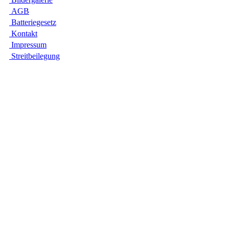
AGB
Batte­rie­gesetz
Kontakt
Impres­sum
Streit­bei­legung