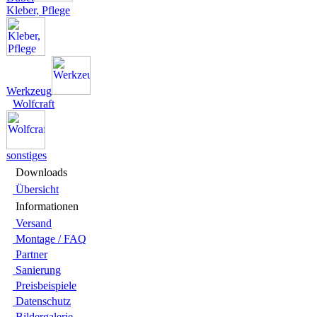
Kleber, Pflege
Werkzeug
Wolfcraft
sonstiges
Downloads
Übersicht
Infor­ma­tionen
Versand
Montage / FAQ
Partner
Sanie­rung
Preis­beispiele
Daten­schutz
Bilder­galerie