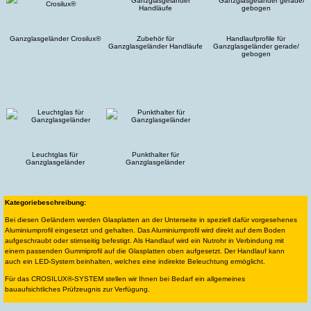
Ganzglasgeländer Crosilux®
Zubehör für
Handlaufprofile für
Ganzglasgeländer Handläufe
Ganzglasgeländer gerade/
gebogen
Leuchtglas für
Punkthalter für
Ganzglasgeländer
Ganzglasgeländer
Kategoriebeschreibung:
Bei diesen Geländern werden Glasplatten an der Unterseite in speziell dafür vorgesehenes
Aluminiumprofil eingesetzt und gehalten. Das Aluminiumprofil wird direkt auf dem Boden
aufgeschraubt oder stirnseitig befestigt. Als Handlauf wird ein Nutrohr in Verbindung mit
einem passenden Gummiprofil auf die Glasplatten oben aufgesetzt. Der Handlauf kann
auch ein LED-System beinhalten, welches eine indirekte Beleuchtung ermöglicht.
Für das CROSILUX®-SYSTEM stellen wir Ihnen bei Bedarf ein allgemeines
bauaufsichtliches Prüfzeugnis zur Verfügung.