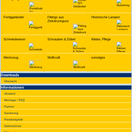
Fertiggeländer
Fittings aus
Historische Lampen
Zinkdruckguss
Schmiedeeisen
Schrauben & Dübel
Kleber, Pflege
Werkzeug
Wolfcraft
sonstiges
Downloads
Übersicht
Infor­ma­tionen
Versand
Montage / FAQ
Partner
Sanie­rung
Preis­beispiele
Daten­schutz