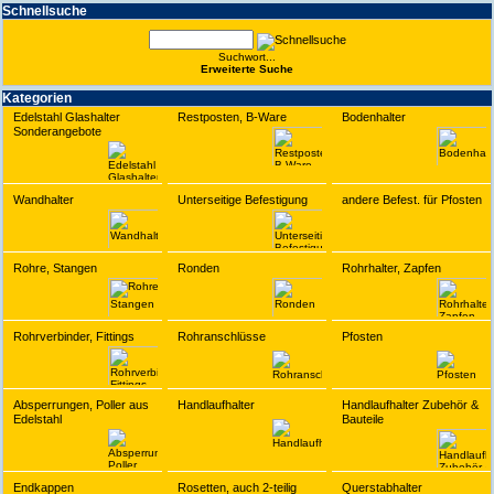
Schnell­suche
Suchwort...
Erwei­terte Suche
Kate­gorien
Edelstahl Glashalter
Restposten, B-Ware
Bodenhalter
Sonderangebote
Wandhalter
Unterseitige Befestigung
andere Befest. für Pfosten
Rohre, Stangen
Ronden
Rohrhalter, Zapfen
Rohrverbinder, Fittings
Rohranschlüsse
Pfosten
Absperrungen, Poller aus
Handlaufhalter
Handlaufhalter Zubehör &
Edelstahl
Bauteile
Endkappen
Rosetten, auch 2-teilig
Querstabhalter