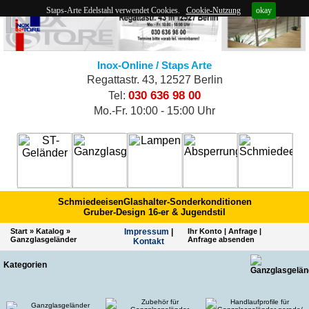
Staps-Arte Edelstahl verwendet Cookies.
Cookie-Nutzung
okay
Inox-Online / Staps Arte
Regattastr. 43, 12527 Berlin
030 636 98 00
Tel:
Mo.-Fr. 10:00 - 15:00 Uhr
Schmiedeeisen
Glashalter-Sonderkonditionen
Gruber-Design 16-er & Jugendstil
Start
»
Katalog
»
Impres­sum
|
Ihr Konto
|
Anfrage
|
Ganzglasgeländer
Anfrage absenden
Kontakt
Kategorien