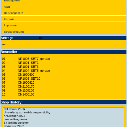
Bilder­galerie
AGB
Batte­rie­gesetz
Kontakt
Impres­sum
Streit­bei­legung
Anfrage
leer
Best­seller
01.
NR1005_SET7_gerade
02.
NR1001_SET1
03.
NR1001_SET3
04.
NR1004_SET5_gerade
05.
CN1900400
06.
NR1003_SET10
07.
CN1900410
08.
CN2100170
09.
CN1100100
10.
CN1400100
Shop History