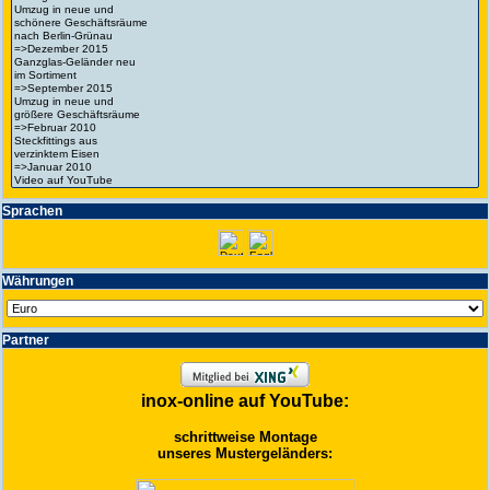
Spra­chen
Wäh­run­gen
Partner
inox-online auf YouTube:
schrittweise Montage
unseres Mustergeländers: