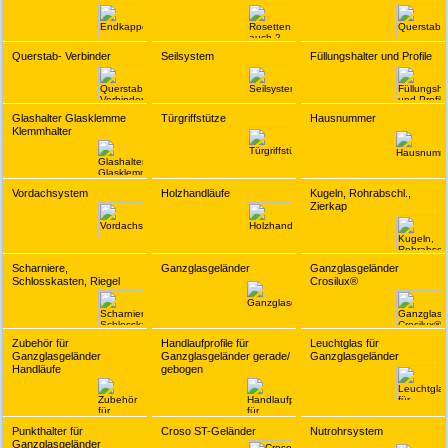
Querstab- Verbinder
Seilsystem
Füllungshalter und Profile
Glashalter Glasklemme
Türgriffstütze
Hausnummer
Klemmhalter
Vordachsystem
Holzhandläufe
Kugeln, Rohrabschl.,
Zierkap
Scharniere,
Ganzglasgeländer
Ganzglasgeländer
Schlosskasten, Riegel
Crosilux®
Zubehör für
Handlaufprofile für
Leuchtglas für
Ganzglasgeländer
Ganzglasgeländer gerade/
Ganzglasgeländer
Handläufe
gebogen
Punkthalter für
Croso ST-Geländer
Nutrohrsystem
Ganzglasgeländer