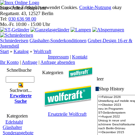
Staps-Arte Edelstahl verwendet Cookies.
Cookie-Nutzung
okay
Inox-Online / Staps Arte
Regattastr. 43, 12527 Berlin
Tel:
030 636 98 00
Mo.-Fr. 10:00 - 15:00 Uhr
Schmiedeeisen
Glashalter-Sonderkonditionen
Gruber-Design 16-er &
Jugendstil
Start
»
Katalog
»
Wolfcraft
Impres­sum
|
Kontakt
Ihr Konto
|
Anfrage
|
Anfrage absenden
Schnell­suche
Anfrage
Kategorien
leer
Shop History
Suchwort...
Erwei­terte
Suche
Ersatzteile Wolfcraft
Kate­gorien
Edelstahl
Glashalter
Sonderangebote