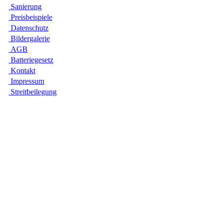
Sanie­rung
Preis­beispiele
Daten­schutz
Bilder­galerie
AGB
Batte­rie­gesetz
Kontakt
Impres­sum
Streit­bei­legung