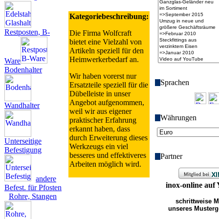
Kategoriebeschreibung:
Restposten, B-
Die Firma Wolfcraft
bietet eine Vielzahl von
Artikeln speziell für den
Heimwerkerbedarf an.
Ware
Bodenhalter
Wir haben vorerst nur
Spra­chen
Ersatzteile speziell für die
Dübelleiste in unser
Angebot aufgenommen,
Wandhalter
weil wir aus eigener
Wäh­run­gen
praktischer Erfahrung
erkannt haben, dass
durch Erweiterung dieses
Unterseitige
Werkzeugs ein viel
Befestigung
besseres und effektiveres
Partner
Arbeiten möglich wird.
andere
inox-online auf
Befest. für Pfosten
Rohre, Stangen
schrittweise 
unseres Musterg