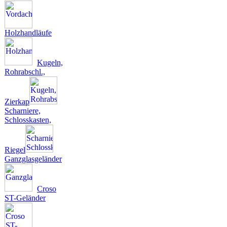
Holzhandläufe
Kugeln,
Rohrabschl.,
Zierkap
Scharniere,
Schlosskasten,
Riegel
Ganzglasgeländer
Croso
ST-Geländer