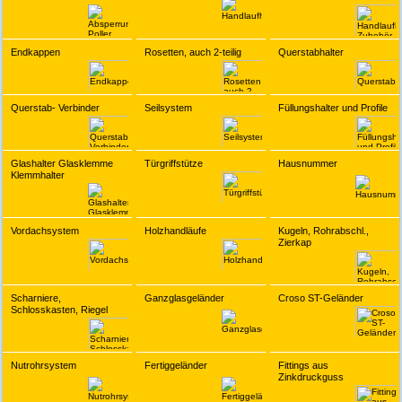
Endkappen
Rosetten, auch 2-teilig
Querstabhalter
Querstab- Verbinder
Seilsystem
Füllungshalter und Profile
Glashalter Glasklemme
Türgriffstütze
Hausnummer
Klemmhalter
Vordachsystem
Holzhandläufe
Kugeln, Rohrabschl.,
Zierkap
Scharniere,
Ganzglasgeländer
Croso ST-Geländer
Schlosskasten, Riegel
Nutrohrsystem
Fertiggeländer
Fittings aus
Zinkdruckguss