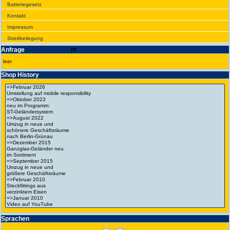
Batte­rie­gesetz
Kontakt
Impres­sum
Streit­bei­legung
Anfrage
leer
Shop History
Spra­chen