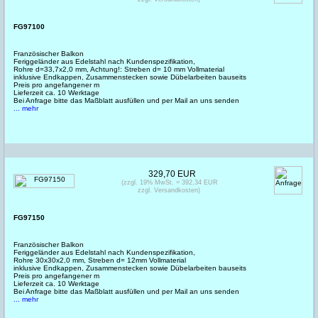
FG97100
Französischer Balkon
Feriggeländer aus Edelstahl nach Kundenspezifikation,
Rohre d=33,7x2,0 mm, Achtung!: Streben d= 10 mm Vollmaterial
inklusive Endkappen, Zusammenstecken sowie Dübelarbeiten bauseits
Preis pro angefangener m
Lieferzeit ca. 10 Werktage
Bei Anfrage bitte das Maßblatt ausfüllen und per Mail an uns senden
... mehr
329,70 EUR
(zzgl. 19% MwSt. = 392,34 EUR
zzgl. Versandkosten)
FG97150
Französischer Balkon
Feriggeländer aus Edelstahl nach Kundenspezifikation,
Rohre 30x30x2,0 mm, Streben d= 12mm Vollmaterial
inklusive Endkappen, Zusammenstecken sowie Dübelarbeiten bauseits
Preis pro angefangener m
Lieferzeit ca. 10 Werktage
Bei Anfrage bitte das Maßblatt ausfüllen und per Mail an uns senden
... mehr