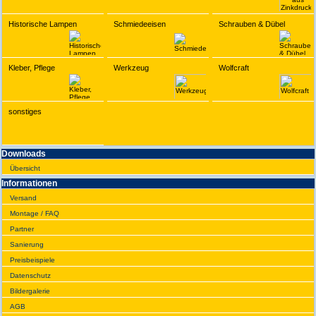
Historische Lampen
Schmiedeeisen
Schrauben & Dübel
Kleber, Pflege
Werkzeug
Wolfcraft
sonstiges
Downloads
Übersicht
Infor­ma­tionen
Versand
Montage / FAQ
Partner
Sanie­rung
Preis­beispiele
Daten­schutz
Bilder­galerie
AGB