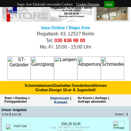
Staps-Arte Edelstahl verwendet Cookies.
Cookie-Nutzung
okay
Inox-Online / Staps Arte
Regattastr. 43, 12527 Berlin
030 636 98 00
Tel:
Mo.-Fr. 10:00 - 15:00 Uhr
Schmiedeeisen
Glashalter-Sonderkonditionen
Gruber-Design 16-er & Jugendstil
Start
»
Katalog
»
Impres­sum
|
Ihr Konto
|
Anfrage
|
Fertiggeländer
Anfrage absenden
Kontakt
Unser Angebot
1
bis
2
(von
2
)
Seiten:
1
256,20 EUR
(zzgl. 19% MwSt. = 304,88 EUR
zzgl. Versandkosten)