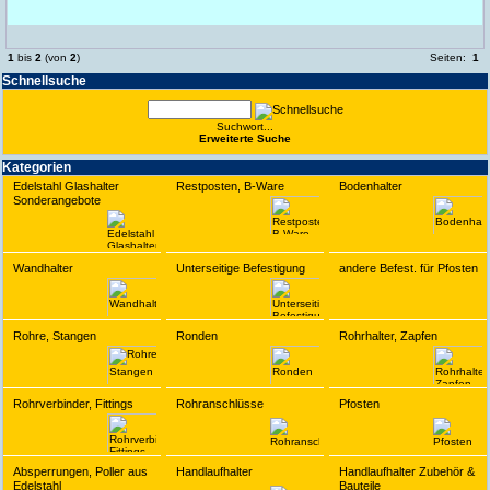
1
bis
2
(von
2
)
Seiten:
1
Schnell­suche
Suchwort...
Erwei­terte Suche
Kate­gorien
Edelstahl Glashalter
Restposten, B-Ware
Bodenhalter
Sonderangebote
Wandhalter
Unterseitige Befestigung
andere Befest. für Pfosten
Rohre, Stangen
Ronden
Rohrhalter, Zapfen
Rohrverbinder, Fittings
Rohranschlüsse
Pfosten
Absperrungen, Poller aus
Handlaufhalter
Handlaufhalter Zubehör &
Edelstahl
Bauteile