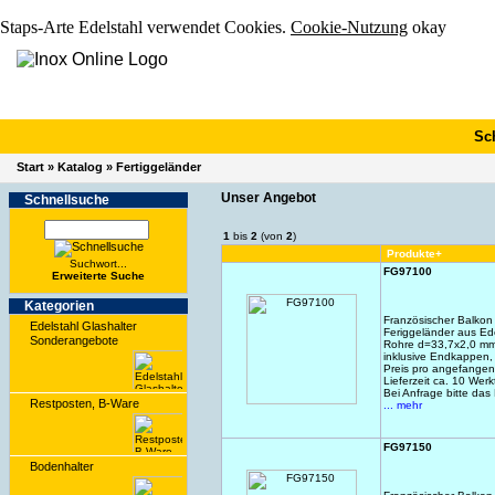
Staps-Arte Edelstahl verwendet Cookies.
Cookie-Nutzung
okay
Sc
Start
»
Katalog
»
Fertiggeländer
Unser Angebot
Schnell­suche
1
bis
2
(von
2
)
Produkte+
Suchwort...
FG97100
Erwei­terte Suche
Kate­gorien
Französischer Balkon
Edelstahl Glashalter
Feriggeländer aus Ed
Sonderangebote
Rohre d=33,7x2,0 mm,
inklusive Endkappen,
Preis pro angefangen
Lieferzeit ca. 10 Wer
Bei Anfrage bitte das
Restposten, B-Ware
... mehr
FG97150
Bodenhalter