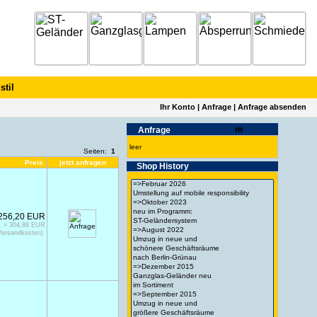
stil
Ihr Konto
|
Anfrage
|
Anfrage absenden
Anfrage
leer
Seiten:
1
Preis
jetzt anfragen
Shop History
256,20 EUR
. = 304,88 EUR
Versandkosten)