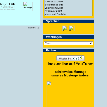
329,70 EUR
. = 392,34 EUR
Versandkosten)
Spra­chen
Seiten:
1
Wäh­run­gen
Partner
inox-online auf YouTube:
schrittweise Montage
unseres Mustergeländers: