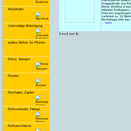
Französischer Balkon
Feriggeländer aus Ed
Rohre 30x30x2,0 mm,
Wandhalter
inklusive Endkappen,
Preis pro angefangen
Lieferzeit ca. 10 Wer
Bei Anfrage bitte das
... mehr
Unterseitige Befestigung
1
bis
2
(von
2
)
andere Befest. für Pfosten
Rohre, Stangen
Ronden
Rohrhalter, Zapfen
Rohrverbinder, Fittings
Rohranschlüsse