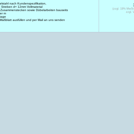
elstahl nach Kundenspezifikation,
 Streben d= 12mm Vollmaterial
(zzgl. 19% MwSt
 Zusammenstecken sowie Dübelarbeiten bauseits
zzgl. 
er m
ktage
 Maßblatt ausfüllen und per Mail an uns senden