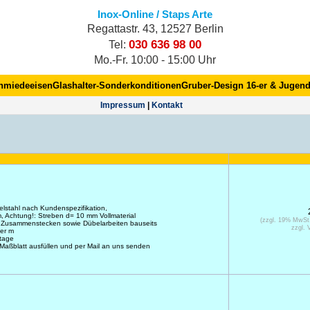
Inox-Online / Staps Arte
Regattastr. 43, 12527 Berlin
030 636 98 00
Tel:
Mo.-Fr. 10:00 - 15:00 Uhr
hmiedeeisen
Glashalter-Sonderkonditionen
Gruber-Design 16-er & Jugend
Impres­sum
|
Kontakt
elstahl nach Kundenspezifikation,
 Achtung!: Streben d= 10 mm Vollmaterial
(zzgl. 19% MwSt
 Zusammenstecken sowie Dübelarbeiten bauseits
zzgl. 
er m
ktage
 Maßblatt ausfüllen und per Mail an uns senden