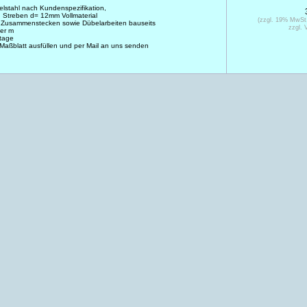
elstahl nach Kundenspezifikation,
 Streben d= 12mm Vollmaterial
(zzgl. 19% MwSt
 Zusammenstecken sowie Dübelarbeiten bauseits
zzgl. 
er m
ktage
 Maßblatt ausfüllen und per Mail an uns senden