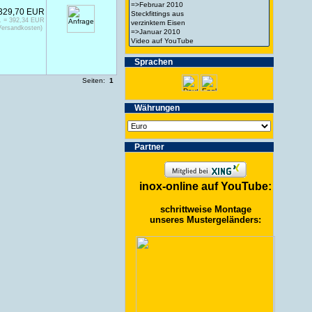
329,70 EUR
. = 392,34 EUR
Versandkosten)
Spra­chen
Seiten:
1
Wäh­run­gen
Partner
inox-online auf YouTube:
schrittweise Montage
unseres Mustergeländers: