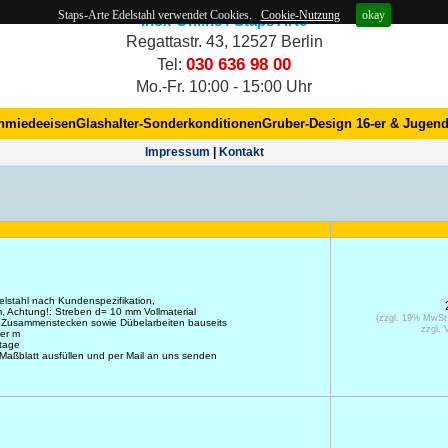
Staps-Arte Edelstahl verwendet Cookies.
Cookie-Nutzung
okay
Inox-Online / Staps Arte
Regattastr. 43, 12527 Berlin
030 636 98 00
Tel:
Mo.-Fr. 10:00 - 15:00 Uhr
hmiedeeisen
Glashalter-Sonderkonditionen
Gruber-Design 16-er & Jugend
Impres­sum
|
Kontakt
elstahl nach Kundenspezifikation,
 Achtung!: Streben d= 10 mm Vollmaterial
(zzgl. 19% MwSt
 Zusammenstecken sowie Dübelarbeiten bauseits
zzgl. 
er m
ktage
 Maßblatt ausfüllen und per Mail an uns senden