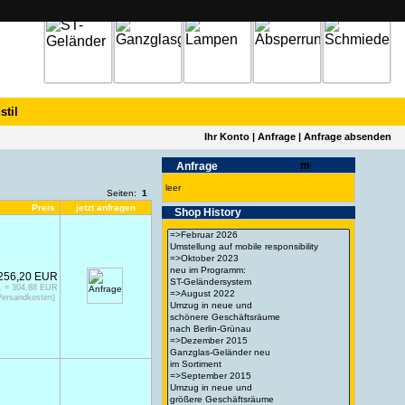
stil
Ihr Konto
|
Anfrage
|
Anfrage absenden
Anfrage
leer
Seiten:
1
Preis
jetzt anfragen
Shop History
256,20 EUR
. = 304,88 EUR
Versandkosten)