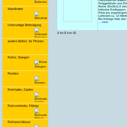
Französischer Balkon
Feriggeländer aus Ed
Rohre 30x30x2,0 mm,
Wandhalter
inklusive Endkappen,
Preis pro angefangen
Lieferzeit ca. 10 Wer
Bei Anfrage bitte das
... mehr
Unterseitige Befestigung
1
bis
2
(von
2
)
andere Befest. für Pfosten
Rohre, Stangen
Ronden
Rohrhalter, Zapfen
Rohrverbinder, Fittings
Rohranschlüsse