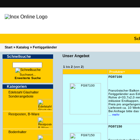
Sc
Start
»
Katalog
»
Fertiggeländer
Unser Angebot
Schnell­suche
1
bis
2
(von
2
)
Produkte+
Suchwort...
FG97100
Erwei­terte Suche
Kate­gorien
Französischer Balkon
Edelstahl Glashalter
Feriggeländer aus Ed
Sonderangebote
Rohre d=33,7x2,0 mm,
inklusive Endkappen,
Preis pro angefangen
Lieferzeit ca. 10 Wer
Bei Anfrage bitte das
Restposten, B-Ware
... mehr
FG97150
Bodenhalter