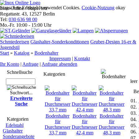
Staps-Arte Edelstahl verwendet Cookies.
Cookie-Nutzung
okay
Inox-Online / Staps Arte
Regattastr. 43, 12527 Berlin
Tel:
030 636 98 00
Mo.-Fr. 10:00 - 15:00 Uhr
Schmiedeeisen
Glashalter-Sonderkonditionen
Gruber-Design 16-er &
Jugendstil
Start
»
Katalog
»
Bodenhalter
Impres­sum
|
Kontakt
Ihr Konto
|
Anfrage
|
Anfrage absenden
Schnell­suche
An
Kategorien
leer
Bes
Suchwort...
Erwei­terte
01.
Suche
02.
03.
Bodenhalter
Bodenhalter
Bodenhalter
Kate­gorien
04.
für
für
für
Edelstahl
05.
Durchmesser
Durchmesser
Durchmesser
Glashalter
06.
33,7 mm
42,4 mm
48,3 mm
Sonderangebote
07.