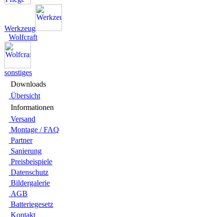
Werkzeug
Wolfcraft
sonstiges
Downloads
Übersicht
Infor­ma­tionen
Versand
Montage / FAQ
Partner
Sanie­rung
Preis­beispiele
Daten­schutz
Bilder­galerie
AGB
Batte­rie­gesetz
Kontakt