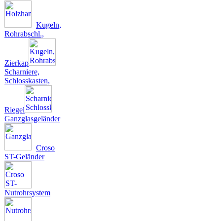
Kugeln,
Rohrabschl.,
Zierkap
Scharniere,
Schlosskasten,
Riegel
Ganzglasgeländer
Croso
ST-Geländer
Nutrohrsystem