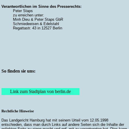
Verantwortlichen im Sinne des Presserechts:
Peter Staps
zu erreichen unter:
Minh Dieu & Peter Staps GbR
Schmiedeeisen & Edelstahl
Regattastr. 43 in 12527 Berlin
So finden sie uns:
Link zum Stadtplan von berlin.de
Rechtliche Hinweise
Das Landgericht Hamburg hat mit seinem Urteil vom 12.05.1998
entschieden, dass man durch Links auf andere Seiten sich die Inhalte der
gelinkten Seite zu eigen macht und ggf. mit zu verantworten hat. Dies kann