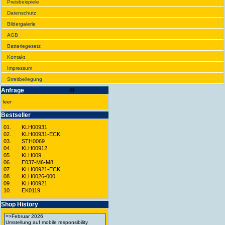
Preis­beispiele
Daten­schutz
Bilder­galerie
AGB
Batte­rie­gesetz
Kontakt
Impres­sum
Streit­bei­legung
Anfrage
leer
Best­seller
01.
KLH00931
02.
KLH00931-ECK
03.
STH0069
04.
KLH00912
05.
KLH009
06.
E037-M6-M8
07.
KLH00921-ECK
08.
KLH0026-000
09.
KLH00921
10.
EK0119
Shop History