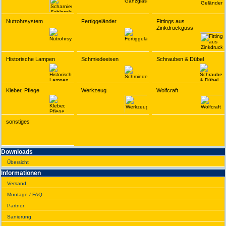
Nutrohrsystem
Fertiggeländer
Fittings aus
Zinkdruckguss
Historische Lampen
Schmiedeeisen
Schrauben & Dübel
Kleber, Pflege
Werkzeug
Wolfcraft
sonstiges
Downloads
Übersicht
Infor­ma­tionen
Versand
Montage / FAQ
Partner
Sanie­rung