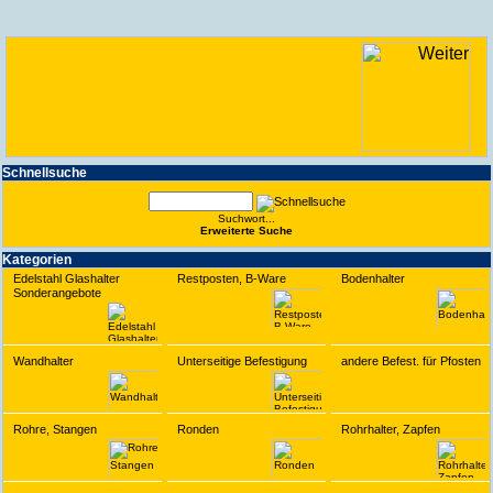
Schnell­suche
Suchwort...
Erwei­terte Suche
Kate­gorien
Edelstahl Glashalter
Restposten, B-Ware
Bodenhalter
Sonderangebote
Wandhalter
Unterseitige Befestigung
andere Befest. für Pfosten
Rohre, Stangen
Ronden
Rohrhalter, Zapfen