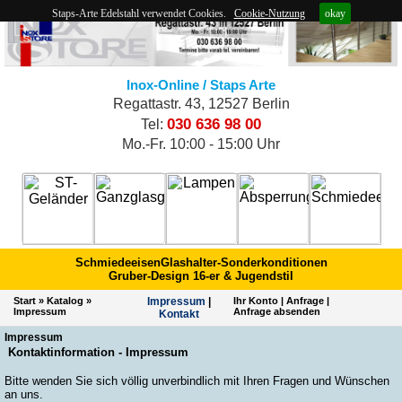
Staps-Arte Edelstahl verwendet Cookies.
Cookie-Nutzung
okay
Inox-Online / Staps Arte
Regattastr. 43, 12527 Berlin
030 636 98 00
Tel:
Mo.-Fr. 10:00 - 15:00 Uhr
Schmiedeeisen
Glashalter-Sonderkonditionen
Gruber-Design 16-er & Jugendstil
Start
»
Katalog
»
Impres­sum
|
Ihr Konto
|
Anfrage
|
Impressum
Anfrage absenden
Kontakt
Impressum
Kontaktinformation - Impressum
Bitte wenden Sie sich völlig unverbindlich mit Ihren Fragen und Wünschen
an uns.