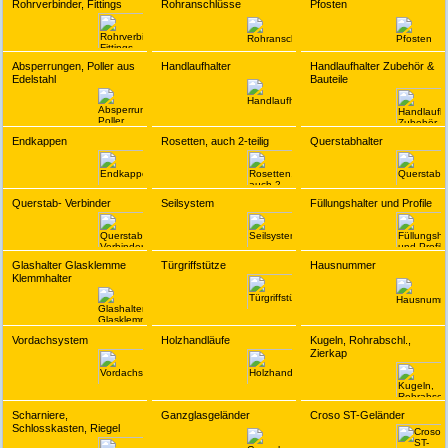
Rohrverbinder, Fittings
Rohranschlüsse
Pfosten
Absperrungen, Poller aus
Handlaufhalter
Handlaufhalter Zubehör &
Edelstahl
Bauteile
Endkappen
Rosetten, auch 2-teilig
Querstabhalter
Querstab- Verbinder
Seilsystem
Füllungshalter und Profile
Glashalter Glasklemme
Türgriffstütze
Hausnummer
Klemmhalter
Vordachsystem
Holzhandläufe
Kugeln, Rohrabschl.,
Zierkap
Scharniere,
Ganzglasgeländer
Croso ST-Geländer
Schlosskasten, Riegel