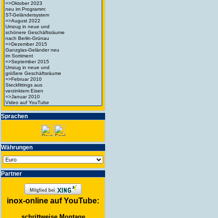
Spra­chen
Wäh­run­gen
Partner
inox-online auf YouTube:
schrittweise Montage