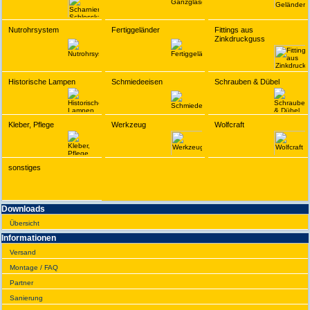
Nutrohrsystem
Fertiggeländer
Fittings aus
Zinkdruckguss
Historische Lampen
Schmiedeeisen
Schrauben & Dübel
Kleber, Pflege
Werkzeug
Wolfcraft
sonstiges
Downloads
Übersicht
Infor­ma­tionen
Versand
Montage / FAQ
Partner
Sanie­rung