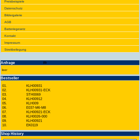
Preis­beispiele
Daten­schutz
Bilder­galerie
AGB
Batte­rie­gesetz
Kontakt
Impres­sum
Streit­bei­legung
Anfrage
leer
Best­seller
01.
KLH00931
02.
KLH00931-ECK
03.
STH0069
04.
KLH00912
05.
KLH009
06.
E037-M6-M8
07.
KLH00921-ECK
08.
KLH0026-000
09.
KLH00921
10.
EK0119
Shop History