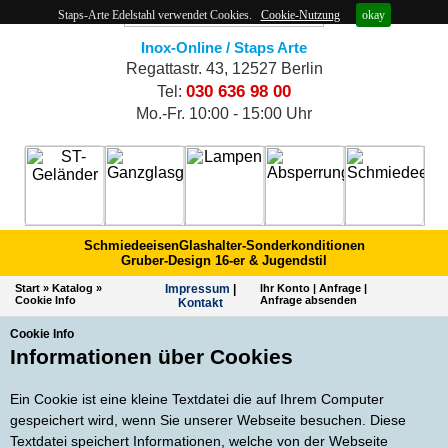
Staps-Arte Edelstahl verwendet Cookies.
Cookie-Nutzung
okay
Inox-Online / Staps Arte
Regattastr. 43, 12527 Berlin
030 636 98 00
Tel:
Mo.-Fr. 10:00 - 15:00 Uhr
Schmiedeeisen
Glashalter-Sonderkonditionen
Gruber-Design 16-er & Jugendstil
Start
»
Katalog
»
Impres­sum
|
Ihr Konto
|
Anfrage
|
Cookie Info
Anfrage absenden
Kontakt
Cookie Info
Informationen über Cookies
Ein Cookie ist eine kleine Textdatei die auf Ihrem Computer
gespeichert wird, wenn Sie unserer Webseite besuchen. Diese
Textdatei speichert Informationen, welche von der Webseite