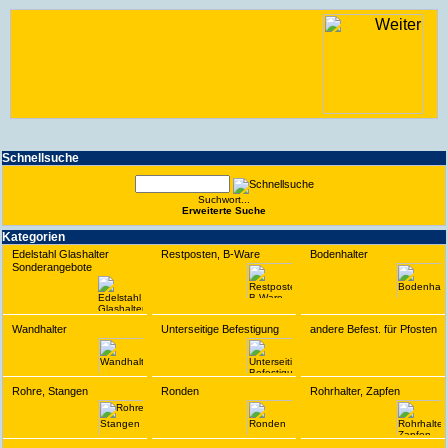
Schnell­suche
Suchwort...
Erwei­terte Suche
Kate­gorien
Edelstahl Glashalter
Restposten, B-Ware
Bodenhalter
Sonderangebote
Wandhalter
Unterseitige Befestigung
andere Befest. für Pfosten
Rohre, Stangen
Ronden
Rohrhalter, Zapfen