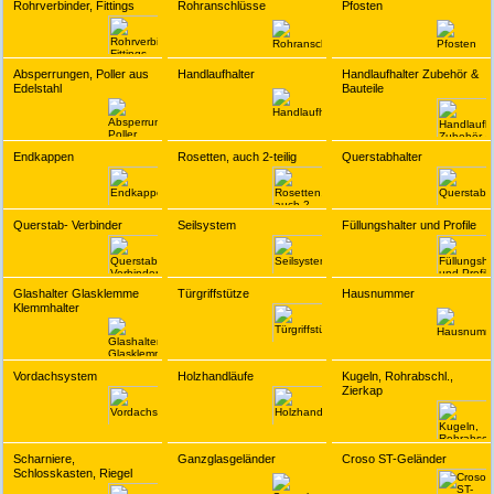
Rohrverbinder, Fittings
Rohranschlüsse
Pfosten
Absperrungen, Poller aus
Handlaufhalter
Handlaufhalter Zubehör &
Edelstahl
Bauteile
Endkappen
Rosetten, auch 2-teilig
Querstabhalter
Querstab- Verbinder
Seilsystem
Füllungshalter und Profile
Glashalter Glasklemme
Türgriffstütze
Hausnummer
Klemmhalter
Vordachsystem
Holzhandläufe
Kugeln, Rohrabschl.,
Zierkap
Scharniere,
Ganzglasgeländer
Croso ST-Geländer
Schlosskasten, Riegel