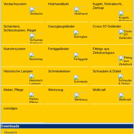
Vordachsystem
Holzhandläufe
Kugeln, Rohrabschl.,
Zierkap
Scharniere,
Ganzglasgeländer
Croso ST-Geländer
Schlosskasten, Riegel
Nutrohrsystem
Fertiggeländer
Fittings aus
Zinkdruckguss
Historische Lampen
Schmiedeeisen
Schrauben & Dübel
Kleber, Pflege
Werkzeug
Wolfcraft
sonstiges
Downloads
Übersicht