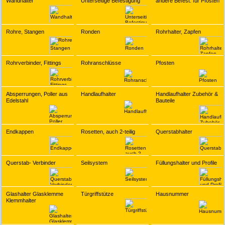
Wandhalter
Unterseitige Befestigung
andere Befest. für Pfosten
Rohre, Stangen
Ronden
Rohrhalter, Zapfen
Rohrverbinder, Fittings
Rohranschlüsse
Pfosten
Absperrungen, Poller aus
Handlaufhalter
Handlaufhalter Zubehör &
Edelstahl
Bauteile
Endkappen
Rosetten, auch 2-teilig
Querstabhalter
Querstab- Verbinder
Seilsystem
Füllungshalter und Profile
Glashalter Glasklemme
Türgriffstütze
Hausnummer
Klemmhalter