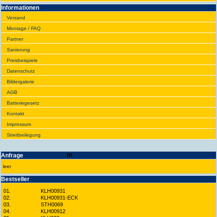
Infor­ma­tionen
Versand
Montage / FAQ
Partner
Sanie­rung
Preis­beispiele
Daten­schutz
Bilder­galerie
AGB
Batte­rie­gesetz
Kontakt
Impres­sum
Streit­bei­legung
Anfrage
leer
Best­seller
01.
KLH00931
02.
KLH00931-ECK
03.
STH0069
04.
KLH00912