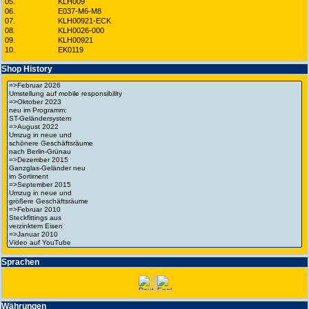
05.
KLH009
06.
E037-M6-M8
07.
KLH00921-ECK
08.
KLH0026-000
09.
KLH00921
10.
EK0119
Shop History
Spra­chen
Wäh­run­gen