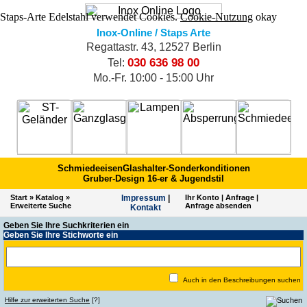
Staps-Arte Edelstahl verwendet Cookies.
Cookie-Nutzung
okay
Inox-Online / Staps Arte
Regattastr. 43, 12527 Berlin
030 636 98 00
Tel:
Mo.-Fr. 10:00 - 15:00 Uhr
Schmiedeeisen
Glashalter-Sonderkonditionen
Gruber-Design 16-er & Jugendstil
Start
»
Katalog
»
Impres­sum
|
Ihr Konto
|
Anfrage
|
Erweiterte Suche
Anfrage absenden
Kontakt
Geben Sie Ihre Suchkriterien ein
Geben Sie Ihre Stichworte ein
Auch in den Beschreibungen suchen
Hilfe zur erweiterten Suche
[?]