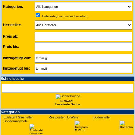
Kategorien:
Unterkategorien mit einbeziehen
Hersteller:
Preis ab:
Preis bis:
hinzugefügt von:
hinzugefügt bis:
Schnell­suche
Suchwort...
Erwei­terte Suche
Kate­gorien
Edelstahl Glashalter
Restposten, B-Ware
Bodenhalter
Sonderangebote