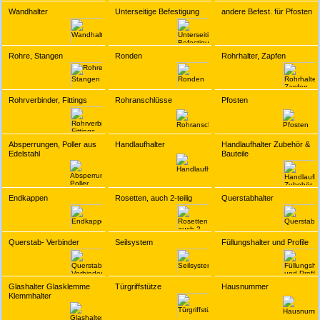
Wandhalter
Unterseitige Befestigung
andere Befest. für Pfosten
Rohre, Stangen
Ronden
Rohrhalter, Zapfen
Rohrverbinder, Fittings
Rohranschlüsse
Pfosten
Absperrungen, Poller aus
Handlaufhalter
Handlaufhalter Zubehör &
Edelstahl
Bauteile
Endkappen
Rosetten, auch 2-teilig
Querstabhalter
Querstab- Verbinder
Seilsystem
Füllungshalter und Profile
Glashalter Glasklemme
Türgriffstütze
Hausnummer
Klemmhalter