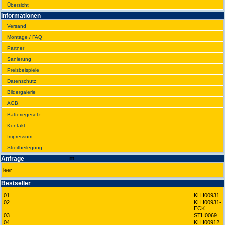
Übersicht
Infor­ma­tionen
Versand
Montage / FAQ
Partner
Sanie­rung
Preis­beispiele
Daten­schutz
Bilder­galerie
AGB
Batte­rie­gesetz
Kontakt
Impres­sum
Streit­bei­legung
Anfrage
leer
Best­seller
01.
KLH00931
02.
KLH00931-
ECK
03.
STH0069
04.
KLH00912