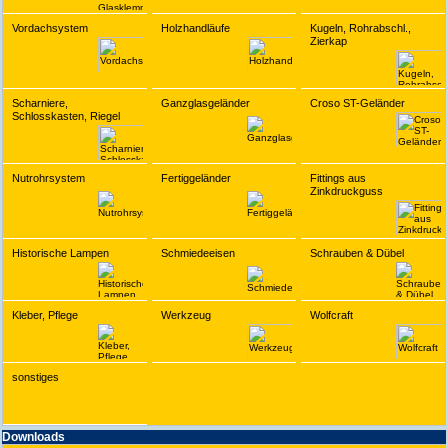
Vordachsystem
Holzhandläufe
Kugeln, Rohrabschl.,
Zierkap
Scharniere,
Ganzglasgeländer
Croso ST-Geländer
Schlosskasten, Riegel
Nutrohrsystem
Fertiggeländer
Fittings aus
Zinkdruckguss
Historische Lampen
Schmiedeeisen
Schrauben & Dübel
Kleber, Pflege
Werkzeug
Wolfcraft
sonstiges
Downloads