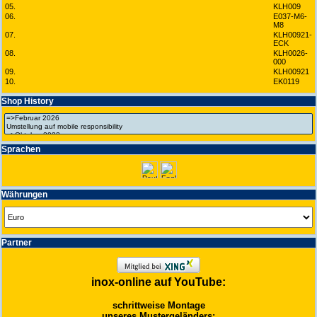
05.
KLH009
06.
E037-M6-
M8
07.
KLH00921-
ECK
08.
KLH0026-
000
09.
KLH00921
10.
EK0119
Shop History
Spra­chen
Wäh­run­gen
Partner
inox-online auf YouTube:
schrittweise Montage
unseres Mustergeländers: