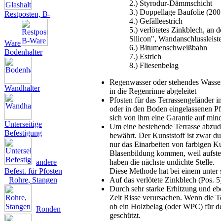
2.) Styrodur-Dämmschicht
3.) Doppellage Baufolie (20
Restposten, B-
4.) Gefälleestrich
5.) verlötetes Zinkblech, 
Silicon", Wandanschlussleist
Ware
6.) Bitumenschweißbahn
Bodenhalter
7.) Estrich
8.) Fliesenbelag
Regenwasser oder stehendes Wasser
Wandhalter
in die Regenrinne abgeleitet
Pfosten für das Terrassengeländer 
oder in den Boden eingelassenen Pf
sich von ihm eine Garantie auf min
Unterseitige
Um eine bestehende Terrasse abzudi
Befestigung
bewährt. Der Kunststoff ist zwar du
nur das Einarbeiten von farbigen K
Blasenbildung kommen, weil aufste
andere
haben die nächste undichte Stelle.
Befest. für Pfosten
Diese Methode hat bei einem unter s
Rohre, Stangen
Auf das verlötete Zinkblech (Pos. 
Durch sehr starke Erhitzung und eb
Zeit Risse verursachen. Wenn die Ter
ob ein Holzbelag (oder WPC) für de
Ronden
geschützt.