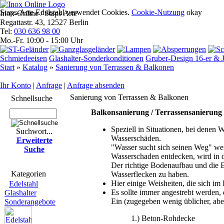
Staps-Arte Edelstahl verwendet Cookies.
Cookie-Nutzung
okay
Inox-Online / Staps Arte
Regattastr. 43, 12527 Berlin
Tel:
030 636 98 00
Mo.-Fr. 10:00 - 15:00 Uhr
Schmiedeeisen
Glashalter-Sonderkonditionen
Gruber-Design 16-er & J
Start
»
Katalog
»
Sanierung von Terrassen & Balkonen
Ihr Konto
|
Anfrage
|
Anfrage absenden
Sanierung von Terrassen & Balkonen
Schnell­suche
Balkonsanierung / Terrassensanierung
Speziell in Situationen, bei denen
Suchwort...
Wasserschäden.
Erwei­terte
"Wasser sucht sich seinen Weg" w
Suche
Wasserschaden entdecken, wird in de
Der richtige Bodenaufbau und die 
Kate­gorien
Wasserflecken zu haben.
Hier einige Weisheiten, die sich im
Edelstahl
Es sollte immer angestrebt werden, 
Glashalter
Ein (zugegeben wenig üblicher, aber
Sonderangebote
1.) Beton-Rohdecke