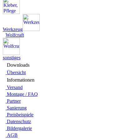
Werkzeug
Wolfcraft
sonstiges
Downloads
Übersicht
Infor­ma­tionen
Versand
Montage / FAQ
Partner
Sanie­rung
Preis­beispiele
Daten­schutz
Bilder­galerie
AGB