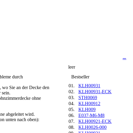
Anfrage
leer
obleme durch
Best­seller
01.
KLH00931
, wo Sie an der Decke den
02.
KLH00931-ECK
 sein.
03.
STH0069
 Wohnzimmerdecke ohne
04.
KLH00912
05.
KLH009
ne abgeleitet wird.
06.
E037-M6-M8
von unten nach oben):
07.
KLH00921-ECK
08.
KLH0026-000