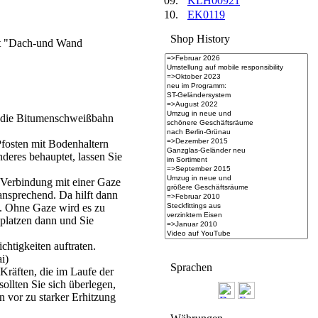
09.
KLH00921
10.
EK0119
Shop History
it "Dach-und Wand
h die Bitumenschweißbahn
Pfosten mit Bodenhaltern
deres behauptet, lassen Sie
n Verbindung mit einer Gaze
 ansprechend. Da hilft dann
). Ohne Gaze wird es zu
platzen dann und Sie
chtigkeiten auftraten.
i)
Spra­chen
Kräften, die im Laufe der
sollten Sie sich überlegen,
 vor zu starker Erhitzung