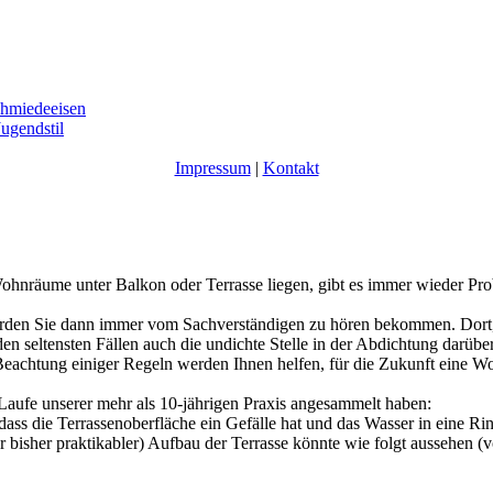
ugendstil
Impres­sum
|
Kontakt
 Wohnräume unter Balkon oder Terrasse liegen, gibt es immer wieder Pr
erden Sie dann immer vom Sachverständigen zu hören bekommen. Dort
n seltensten Fällen auch die undichte Stelle in der Abdichtung darüber
Beachtung einiger Regeln werden Ihnen helfen, für die Zukunft eine
 Laufe unserer mehr als 10-jährigen Praxis angesammelt haben:
dass die Terrassenoberfläche ein Gefälle hat und das Wasser in eine Rin
 bisher praktikabler) Aufbau der Terrasse könnte wie folgt aussehen (