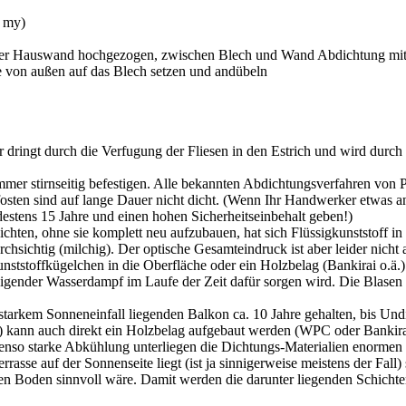
0 my)
an der Hauswand hochgezogen, zwischen Blech und Wand Abdichtung m
e von außen auf das Blech setzen und andübeln
 dringt durch die Verfugung der Fliesen in den Estrich und wird durc
immer stirnseitig befestigen. Alle bekannten Abdichtungsverfahren von 
osten sind auf lange Dauer nicht dicht. (Wenn Ihr Handwerker etwas an
destens 15 Jahre und einen hohen Sicherheitseinbehalt geben!)
chten, ohne sie komplett neu aufzubauen, hat sich Flüssigkunststoff i
rchsichtig (milchig). Der optische Gesamteindruck ist aber leider nicht
unststoffkügelchen in die Oberfläche oder ein Holzbelag (Bankirai o.ä.
igender Wasserdampf im Laufe der Zeit dafür sorgen wird. Die Blasen 
tarkem Sonneneinfall liegenden Balkon ca. 10 Jahre gehalten, bis Undi
5) kann auch direkt ein Holzbelag aufgebaut werden (WPC oder Bankira
enso starke Abkühlung unterliegen die Dichtungs-Materialien enormen 
rasse auf der Sonnenseite liegt (ist ja sinnigerweise meistens der Fall) 
n Boden sinnvoll wäre. Damit werden die darunter liegenden Schichten