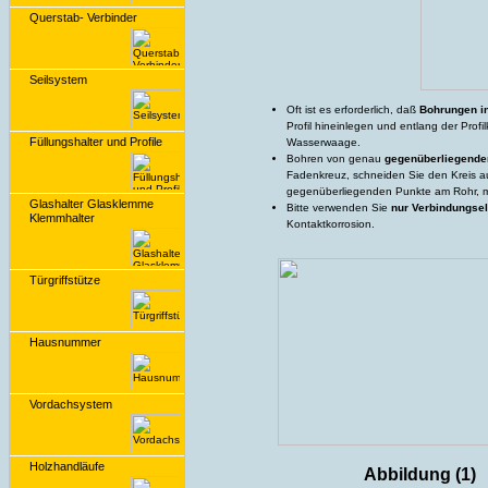
Querstab- Verbinder
Seilsystem
Oft ist es erforderlich, daß
Bohrungen in
Profil hineinlegen und entlang der Profi
Füllungshalter und Profile
Wasserwaage.
Bohren von genau
gegenüberliegenden
Fadenkreuz, schneiden Sie den Kreis aus
gegenüberliegenden Punkte am Rohr, m
Glashalter Glasklemme
Bitte verwenden Sie
nur Verbindungsel
Klemmhalter
Kontaktkorrosion.
Türgriffstütze
Hausnummer
Vordachsystem
Holzhandläufe
Abbildung (1)