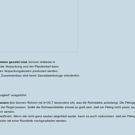
ammen gesetzt sind
, können teilweise in
il die Verpackung und der Platzbedarf dann
chen Verpackungskosten produziert werden.
en Zusammenbau sind keine Spezialwerkzeuge erforderlich.
gkeit" ausgeführt.
ranzen
(bei dünnen Rohren mit d=33,7 besonders oft), was die Rohrstärke anbelangt. Die Fitting
n der Regel passen. Sollte die Rohrwandstärke einmal so groß sein, daß ein Fitting nicht passt, k
fen werden.
ißnaht. Wenn die nicht ganz sauber abgefräst wurde, kann es auch vorkommen, daß ein Fitting n
) oder mit einer Rundfeile nachgearbeitet werden.