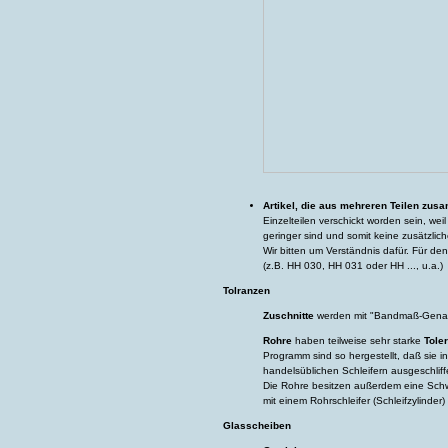
Artikel, die aus mehreren Teilen zus
Einzelteilen verschickt worden sein, we
geringer sind und somit keine zusätzli
Wir bitten um Verständnis dafür. Für d
(z.B. HH 030, HH 031 oder HH ..., u.a.)
Tolranzen
Zuschnitte
werden mit "Bandmaß-Genaui
Rohre
haben teilweise sehr starke
Tole
Programm sind so hergestellt, daß sie i
handelsüblichen Schleifern ausgeschlif
Die Rohre besitzen außerdem eine Schwe
mit einem Rohrschleifer (Schleifzylinder
Glasscheiben