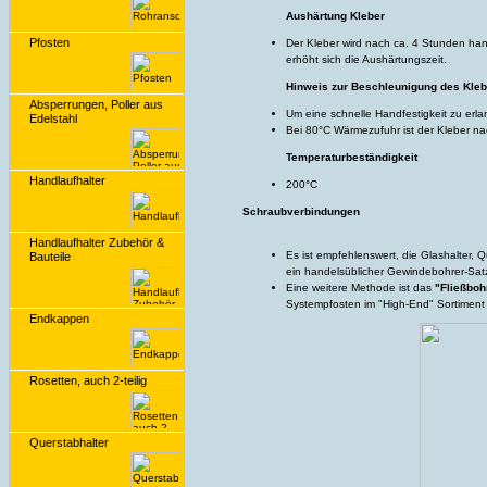
Aushärtung Kleber
Pfosten
Der Kleber wird nach ca. 4 Stunden hand
erhöht sich die Aushärtungszeit.
Hinweis zur Beschleunigung des Kle
Absperrungen, Poller aus
Um eine schnelle Handfestigkeit zu erla
Edelstahl
Bei 80°C Wärmezufuhr ist der Kleber n
Temperaturbeständigkeit
Handlaufhalter
200°C
Schraubverbindungen
Handlaufhalter Zubehör &
Es ist empfehlenswert, die Glashalter, 
Bauteile
ein handelsüblicher Gewindebohrer-Satz
Eine weitere Methode ist das
"Fließboh
Systempfosten im "High-End" Sortiment
Endkappen
Rosetten, auch 2-teilig
Querstabhalter