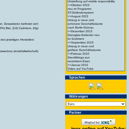
t. Desweiteren befindet sich
Pb) Blei, (Cd) Cadmium, (Hg)
es jeweiligen Herstellers
(www.bmu.de/abfallwirtschaft)
Spra­chen
Wäh­run­gen
Partner
inox-online auf YouTube: