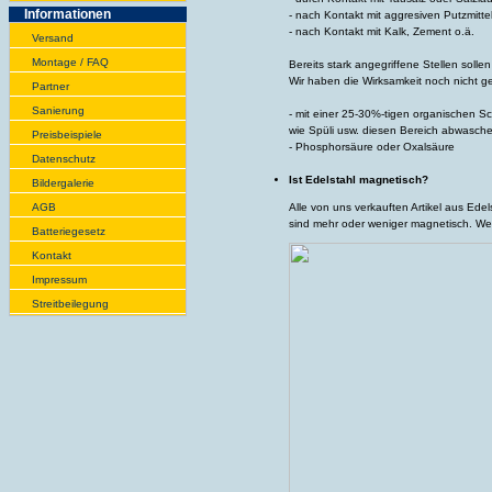
Infor­ma­tionen
- nach Kontakt mit aggresiven Putzmitte
- nach Kontakt mit Kalk, Zement o.ä.
Versand
Montage / FAQ
Bereits stark angegriffene Stellen soll
Wir haben die Wirksamkeit noch nicht ge
Partner
Sanie­rung
- mit einer 25-30%-tigen organischen S
wie Spüli usw. diesen Bereich abwasche
Preis­beispiele
- Phosphorsäure oder Oxalsäure
Daten­schutz
Ist Edelstahl magnetisch?
Bilder­galerie
AGB
Alle von uns verkauften Artikel aus Edel
sind mehr oder weniger magnetisch. Wei
Batte­rie­gesetz
Kontakt
Impres­sum
Streit­bei­legung