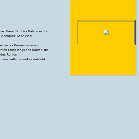
e. Unser Tip: Das Rohr in ein L-
die schmale Seite einer
orm eines Kreises mit einem
chten Strich längs des Rohres, die
 des Rohres.
s Fremdkathode und es entsteht