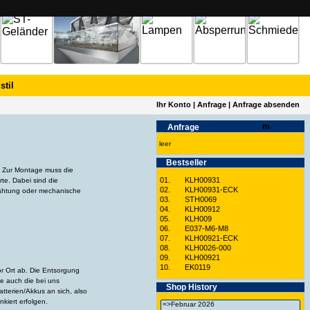
stil
Ihr Konto
|
Anfrage
|
Anfrage absenden
Anfrage
leer
Best­seller
. Zur Montage muss die
01.
KLH00931
e. Dabei sind die
02.
KLH00931-ECK
rahtung oder mechanische
03.
STH0069
04.
KLH00912
05.
KLH009
06.
E037-M6-M8
07.
KLH00921-ECK
08.
KLH0026-000
09.
KLH00921
10.
EK0119
or Ort ab. Die Entsorgung
e auch die bei uns
Shop History
terien/Akkus an sich, also
kiert erfolgen.