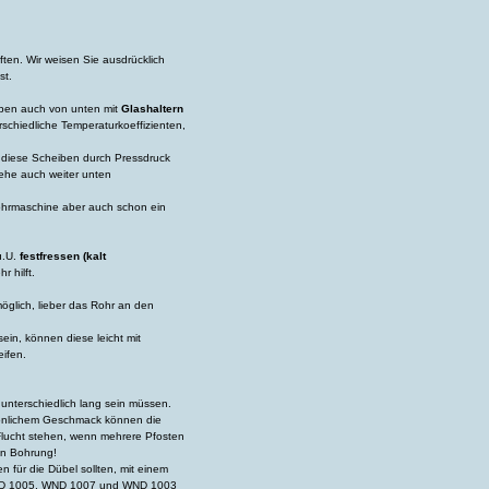
ten. Wir weisen Sie ausdrücklich
st.
iben auch von unten mit
Glashaltern
schiedliche Temperaturkoeffizienten,
n diese Scheiben durch Pressdruck
iehe auch weiter unten
hrmaschine aber auch schon ein
u.U.
festfressen (kalt
 hilft.
öglich, lieber das Rohr an den
ein, können diese leicht mit
eifen.
unterschiedlich lang sein müssen.
rsönlichem Geschmack können die
Flucht stehen, wenn mehrere Pfosten
en Bohrung!
 für die Dübel sollten, mit einem
 WND 1005, WND 1007 und WND 1003