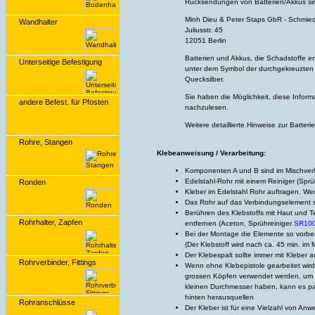
Rücksendungen von Batterien/Akkus sin
Minh Dieu & Peter Staps GbR - Schmied
Wandhalter
Juliusstr. 45
12051 Berlin
Batterien und Akkus, die Schadstoffe e
Unterseitige Befestigung
unter dem Symbol der durchgekreuzten M
Quecksilber.
Sie haben die Möglichkeit, diese Inform
andere Befest. für Pfosten
nachzulesen.
Weitere detaillierte Hinweise zur Batte
Rohre, Stangen
Klebeanweisung / Verarbeitung:
Komponenten A und B sind im Mischverhä
Edelstahl-Rohr mit einem Reiniger (Sprü
Ronden
Kleber im Edelstahl Rohr auftragen. We
Das Rohr auf das Verbindungselement s
Berühren des Klebstoffs mit Haut und T
Rohrhalter, Zapfen
entfernen (Aceton, Sprühreiniger
SR10
Bei der Montage die Elemente so vorber
(Der Klebstoff wird nach ca. 45 min. im M
Der Klebespalt sollte immer mit Kleber 
Rohrverbinder, Fittings
Wenn ohne Klebepistole gearbeitet wir
grossen Köpfen verwendet werden, um 
kleinen Durchmesser haben, kann es p
hinten herausquellen
Rohranschlüsse
Der Kleber ist für eine Vielzahl von A