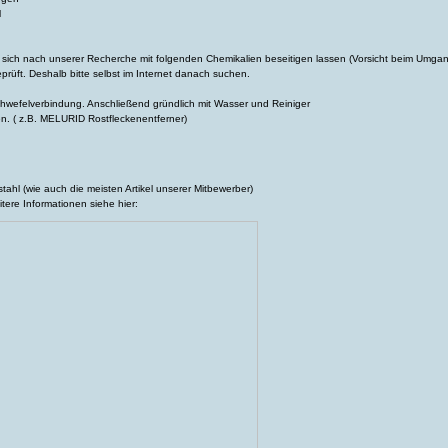
l
en sich nach unserer Recherche mit folgenden Chemikalien beseitigen lassen (Vorsicht beim Umgan
prüft. Deshalb bitte selbst im Internet danach suchen.
chwefelverbindung. Anschließend gründlich mit Wasser und Reiniger
n. ( z.B. MELURID Rostfleckenentferner)
stahl (wie auch die meisten Artikel unserer Mitbewerber)
tere Informationen siehe hier: