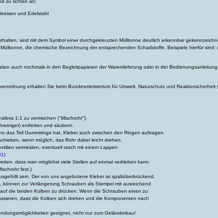
d zu richten an:
eeisen und Edelstahl
nthalten, sind mit dem Symbol einer durchgekreuzten Mülltonne deutlich erkennbar gekennzeichne
ülltonne, die chemische Bezeichnung der entsprechenden Schadstoffe. Beispiele hierfür sind: (
ation auch nochmals in den Begleitpapieren der Warenlieferung oder in der Bedienungsanleitung d
rieverordnung erhalten Sie beim Bundesministerium für Umwelt, Naturschutz und Reaktorsicherheit 
ltnis 1:1 zu vermischen ("Mischrohr").
hreiniger) entfetten und säubern.
nn das Teil Gummiringe hat, Kleber auch zwischen den Ringen auftragen.
chieben, wenn möglich, das Rohr dabei leicht drehen.
extilien vermeiden, eventuell rasch mit einem Lappen
01
)
eiten, dass man möglichst viele Stellen auf einmal verkleben kann.
ischrohr fest.)
ausgefüllt sein. Der von uns angebotene Kleber ist spaltüberbrückend.
d, können zur Verlängerung Schrauben als Stempel mit ausreichend
auf die beiden Kolben zu drücken. Wenn die Schrauben einen zu
assieren, dass die Kolben sich drehen und die Komponenten nach
nwendungsmöglichkeiten geeignet, nicht nur zum Geländerbau!