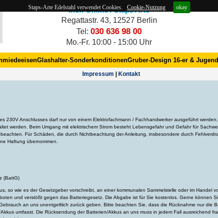
Staps-Arte Edelstahl verwendet Cookies.
Cookie-Nutzung
okay
Inox-Online / Staps Arte
Regattastr. 43, 12527 Berlin
030 636 98 00
Tel:
Mo.-Fr. 10:00 - 15:00 Uhr
hmiedeeisen
Glashalter-Sonderkonditionen
Gruber-Design 16-er & Jugend
Impres­sum
|
Kontakt
des 230V Anschlusses darf nur von einem Elektrofachmann / Fachhandwerker ausgeführt werden
tet werden. Beim Umgang mit elektrischem Strom besteht Lebensgefahr und Gefahr für Sachwert
u beachten. Für Schäden, die durch Nichtbeachtung der Anleitung, insbesondere durch Fehlverd
eine Haftung übernommen.
z (BattG)
kkus, so wie es der Gesetzgeber vorschreibt, an einer kommunalen Sammelstelle oder im Handel v
boten und verstößt gegen das Batteriegesetz. Die Abgabe ist für Sie kostenlos. Gerne können Si
brauch an uns unentgeltlich zurück geben. Bitte beachten Sie, dass die Rücknahme nur die Bat
/Akkus umfasst. Die Rücksendung der Batterien/Akkus an uns muss in jedem Fall ausreichend fran