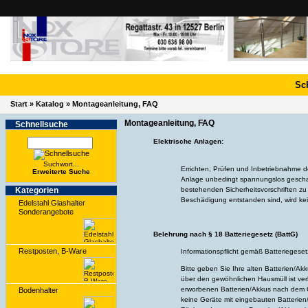
Sc
Start
»
Katalog
»
Montageanleitung, FAQ
Montageanleitung, FAQ
Schnell­suche
Elektrische Anlagen:
Suchwort...
Errichten, Prüfen und Inbetriebnahme 
Erwei­terte Suche
Anlage unbedingt spannungslos geschal
Kate­gorien
bestehenden Sicherheitsvorschriften z
Beschädigung entstanden sind, wird k
Edelstahl Glashalter
Sonderangebote
Belehrung nach § 18 Batteriegesetz (BattG)
Restposten, B-Ware
Informationspflicht gemäß Batteriegeset
Bitte geben Sie Ihre alten Batterien/A
über den gewöhnlichen Hausmüll ist ver
erworbenen Batterien/Akkus nach dem Ge
Bodenhalter
keine Geräte mit eingebauten Batterien