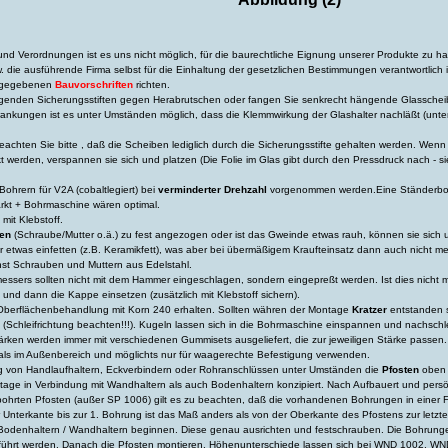
nd Verordnungen ist es uns nicht möglich, für die baurechtliche Eignung unserer Produkte zu haf
w. die ausführende Firma selbst für die Einhaltung der gesetzlichen Bestimmungen verantwortlich i
n gegebenen
Bauvorschriften
richten.
iegenden Sicherungsstiften gegen Herabrutschen oder fangen Sie senkrecht hängende Glassche
nkungen ist es unter Umständen möglich, dass die Klemmwirkung der Glashalter nachläßt (unter
achten Sie bitte , daß die Scheiben lediglich durch die Sicherungsstifte gehalten werden. Wen
 werden, verspannen sie sich und platzen (Die Folie im Glas gibt durch den Pressdruck nach - s
ohrern für V2A (cobaltlegiert) bei
verminderter Drehzahl
vorgenommen werden.Eine Ständerbo
kt + Bohrmaschine wären optimal.
it Klebstoff.
gen
(Schraube/Mutter o.ä.) zu fest angezogen oder ist das Gweinde etwas rauh, können sie sich 
r etwas einfetten (z.B. Keramikfett), was aber bei übermäßigem Kraufteinsatz dann auch nicht mehr
st Schrauben und Muttern aus Edelstahl.
ssers sollten nicht mit dem Hammer eingeschlagen, sondern eingepreßt werden. Ist dies nicht m
und dann die Kappe einsetzen (zusätzlich mit Klebstoff sichern).
e Oberflächenbehandlung mit Korn 240 erhalten. Sollten währen der Montage
Kratzer
entstanden s
 (Schleifrichtung beachten!!!). Kugeln lassen sich in die Bohrmaschine einspannen und nachschl
tärken werden immer mit verschiedenen Gummisets ausgeliefert, die zur jeweiligen Stärke passen.
ls im Außenbereich und möglichts nur für waagerechte Befestigung verwenden.
g von Handlaufhaltern, Eckverbindern oder Rohranschlüssen unter Umständen die
Pfosten
oben 
ntage in Verbindung mit Wandhaltern als auch Bodenhaltern konzipiert. Nach Aufbauert und pe
bohrten Pfosten (außer SP 1006) gilt es zu beachten, daß die vorhandenen Bohrungen in einer 
r Unterkante bis zur 1. Bohrung ist das Maß anders als von der Oberkante des Pfostens zur letzt
 Bodenhaltern / Wandhaltern beginnen. Diese genau ausrichten und festschrauben. Die Bohrungen
eführt werden. Danach die Pfosten montieren. Höhenunterschiede lassen sich bei WND 1002,