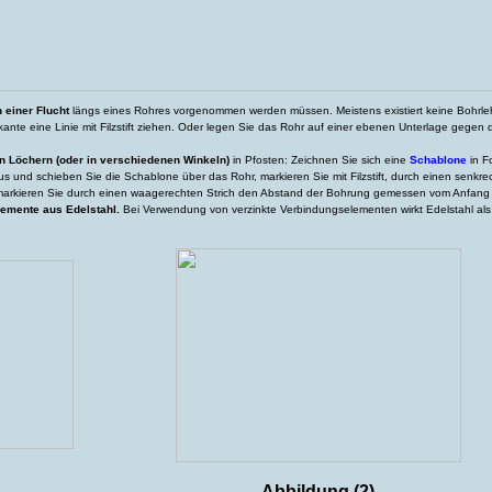
 einer Flucht
längs eines Rohres vorgenommen werden müssen. Meistens existiert keine Bohrlehr
lkante eine Linie mit Filzstift ziehen. Oder legen Sie das Rohr auf einer ebenen Unterlage gegen 
 Löchern (oder in verschiedenen Winkeln)
in Pfosten: Zeichnen Sie sich eine
Schablone
in F
 und schieben Sie die Schablone über das Rohr, markieren Sie mit Filzstift, durch einen senkre
arkieren Sie durch einen waagerechten Strich den Abstand der Bohrung gemessen vom Anfang
emente aus Edelstahl.
Bei Verwendung von verzinkte Verbindungselementen wirkt Edelstahl al
Abbildung (2)