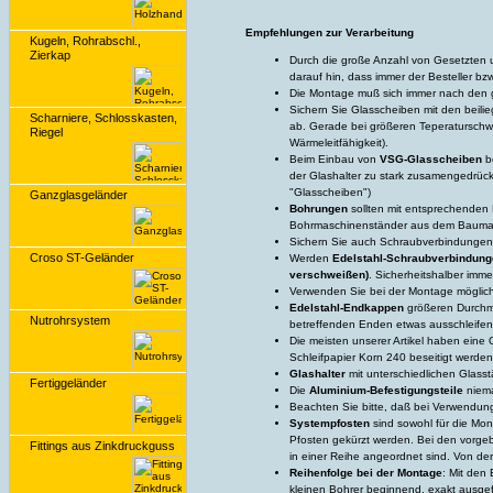
Empfehlungen zur Verarbeitung
Kugeln, Rohrabschl.,
Zierkap
Durch die große Anzahl von Gesetzten u
darauf hin, dass immer der Besteller bz
Die Montage muß sich immer nach de
Sichern Sie Glasscheiben mit den beil
Scharniere, Schlosskasten,
ab. Gerade bei größeren Teperaturschwa
Riegel
Wärmeleitfähigkeit).
Beim Einbau von
VSG-Glasscheiben
be
der Glashalter zu stark zusamengedrückt
"Glasscheiben")
Ganzglasgeländer
Bohrungen
sollten mit entsprechenden B
Bohrmaschinenständer aus dem Baumar
Sichern Sie auch Schraubverbindungen m
Croso ST-Geländer
Werden
Edelstahl-Schraubverbindun
verschweißen)
. Sicherheitshalber imme
Verwenden Sie bei der Montage möglich
Edelstahl-Endkappen
größeren Durchme
Nutrohrsystem
betreffenden Enden etwas ausschleifen 
Die meisten unserer Artikel haben ein
Schleifpapier Korn 240 beseitigt werden
Glashalter
mit unterschiedlichen Glass
Fertiggeländer
Die
Aluminium-Befestigungsteile
niema
Beachten Sie bitte, daß bei Verwendun
Systempfosten
sind sowohl für die Mo
Pfosten gekürzt werden. Bei den vorge
Fittings aus Zinkdruckguss
in einer Reihe angeordnet sind. Von de
Reihenfolge bei der Montage
: Mit den
kleinen Bohrer beginnend, exakt ausg