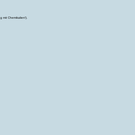
g mit Chemikalien!).