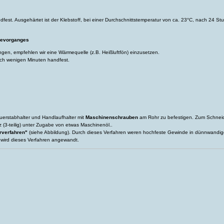
fest. Ausgehärtet ist der Klebstoff, bei einer Durchschnittstemperatur von ca. 23°C, nach 24 Stun
bevorganges
ngen, empfehlen wir eine Wärmequelle (z.B. Heißluftfön) einzusetzen.
ach wenigen Minuten handfest.
Querstabhalter und Handlaufhalter mit
Maschinenschrauben
am Rohr zu befestigen. Zum Schneid
 (3-teilig) unter Zugabe von etwas Maschinenöl..
rverfahren"
(siehe Abbildung). Durch dieses Verfahren weren hochfeste Gewinde in dünnwandig
 wird dieses Verfahren angewandt.