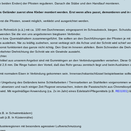
n beiden Enden) der Pfosten regulieren. Danach die Stäbe und den Handlauf montieren.
as Geländer zuerst ohne Kleber montiert werden. Erst wenn alles passt, demontieren und i
rst die Pfosten, soweit möglich, verklebt und ausgerichtet werden.
ein Rohrstück (o.ä.) mit ca. 100 mm Durchmesser, eingespannt im Schraubstock, biegen. Schutzb
wenden Sie die von uns angebotenen biegbaren Verbinder.
en bzw. Querstabhaltern zusammengeführt. Sie sollten an den Durchführungen der Pfosten je mit 
 ausleihen. Nie zu kräftig zudrehen, sonst verbiegt sich die Achse und der Schnitt wird schief ve
nst funktioniert das ganze nicht richtig. Den Grat im Inneren abfeilen. Beim Schneiden die Dre
erkehrter Drehrichtung der Schnitt wie ein Gewinde aussieht.
chter.
Artikel aus unserem Angebot sind mit Gummiringen an den Verbindungsstellen versehen. Diese G
 2,6 mm. Die Ringe haben den Vorteil, daß das Rohr genau zentrisch liegt und beim Aushärten de
t mit normalem Eisen in Verbindung gekommen sein. Innensechskantschlüssel beispielsweise sollten
er Umgebung des Geländers keine Schleifarbeiten / Trennarbeiten an Stahlteilen vorgenommen we
e absetzen und nach einiger Zeit Flugrost verursachen, indem die Passivschicht aus Chromdioxy
wird. Mit regelmäßiger Anwendung (ca. 2x im Jahr) eines Edelstahl-Pflegemittels (z.B.
REI1001
) 
(z.B. in Schwimmbädern)
halt (z.B. In Küstennähe)
dustrieregionen mit besonders agressiver Luftverschmutzung
augen