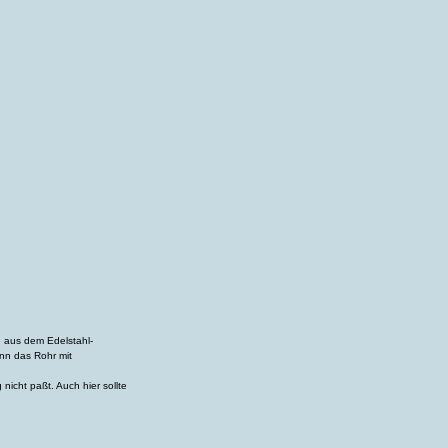
e aus dem Edelstahl-
ann das Rohr mit
icht paßt. Auch hier sollte