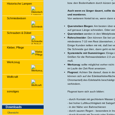
bzw. den Bodenhaltern durch kürzen (a
Historische Lampen
Auch wenn es länger dauert, sollte d
und montieren.
Schmiedeeisen
Von weiterem Vorteil ist es, wenn dann e
Querstreben Biegen
: Am besten über 
auf genaue Länge schneiden. Oder ver
Schrauben & Dübel
Querstreben
werden in den Mittelpfost
Rohrschneider
: Den können Sie bei uns
mindestens 7-10 mm Rest überstehen, so
Einige Kunden teilten mir mit, daß bei v
Kleber, Pflege
Die Schneide gut ölen, dann geht es lei
Systemteile mit Gummiringen:
Einige 
Größen für die Rohrwandstärken 2,0 und
muß.
Werkzeug
Werkzeug:
sollte möglichst vorher nich
im Laufe der Zeit Rost ansetzen.
Flugrost:
Achten Sie darauf, dass in d
können sich auf der Edelstahloberfläch
Wolfcraft
Chromanteil) des Edelstahls beschädigt 
verhindern.
sonstiges
Flugrost kann sich auch bilden:
- durch Kontakt mit gechlortem Wasser 
- bei hoher Luftfeuchhtigkeit mit Salzge
Downloads
- in der Nähe von Bahnschienen
- durch sauren Regen - besonders in In
Übersicht
- durch Kontakt mit Tausalz oder Salzl