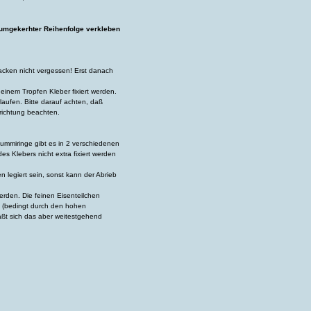
n umgekerhter Reihenfolge verkleben
acken nicht vergessen! Erst danach
einem Tropfen Kleber fixiert werden.
rlaufen. Bitte darauf achten, daß
hrichtung beachten.
ummiringe gibt es in 2 verschiedenen
s Klebers nicht extra fixiert werden
 legiert sein, sonst kann der Abrieb
rden. Die feinen Eisenteilchen
d (bedingt durch den hohen
läßt sich das aber weitestgehend