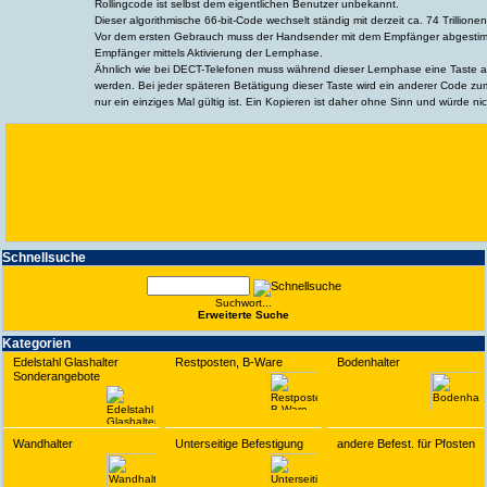
Rollingcode ist selbst dem eigentlichen Benutzer unbekannt.
Dieser algorithmische 66-bit-Code wechselt ständig mit derzeit ca. 74 Trillio
Vor dem ersten Gebrauch muss der Handsender mit dem Empfänger abgestimm
Empfänger mittels Aktivierung der Lernphase.
Ähnlich wie bei DECT-Telefonen muss während dieser Lernphase eine Taste 
werden. Bei jeder späteren Betätigung dieser Taste wird ein anderer Code 
nur ein einziges Mal gültig ist. Ein Kopieren ist daher ohne Sinn und würde nic
Schnell­suche
Suchwort...
Erwei­terte Suche
Kate­gorien
Edelstahl Glashalter
Restposten, B-Ware
Bodenhalter
Sonderangebote
Wandhalter
Unterseitige Befestigung
andere Befest. für Pfosten