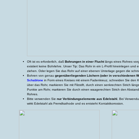
Oft ist es erforderlich, daß
Bohrungen in einer Flucht
längs eines Rohres vo
existiert keine Bohrlehre. Unser Tip: Das Rohr in ein L-Profil hineinlegen und ent
ziehen. Oder legen Sie das Rohr auf einer ebenen Unterlage gegen die schm
Bohren von genau
gegenüberliegenden Löchern (oder in verschiedenen W
Schablone
in Form eines Kreises mit einem Fadenkreuz, schneiden Sie den K
über das Rohr, markieren Sie mit Filzstift, durch einen senkrechten Strich lä
Punkte am Rohr, markieren Sie durch einen waagerechten Strich den Absta
Rohres.
Bitte verwenden Sie
nur Verbindungselemente aus Edelstahl.
Bei Verwendu
wirkt Edelstahl als Fremdkathode und es entsteht Kontaktkorrosion.