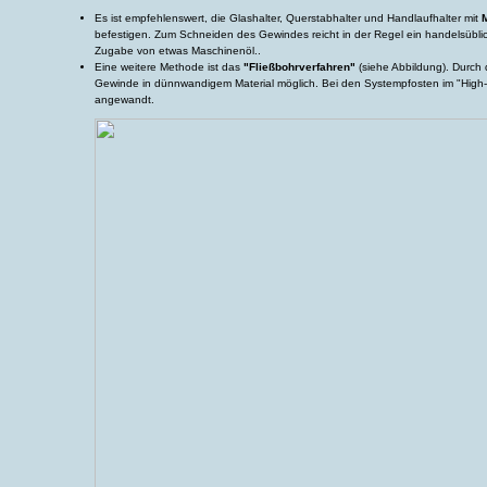
Es ist empfehlenswert, die Glashalter, Querstabhalter und Handlaufhalter mit
befestigen. Zum Schneiden des Gewindes reicht in der Regel ein handelsüblich
Zugabe von etwas Maschinenöl..
Eine weitere Methode ist das
"Fließbohrverfahren"
(siehe Abbildung). Durch
Gewinde in dünnwandigem Material möglich. Bei den Systempfosten im "High-
angewandt.