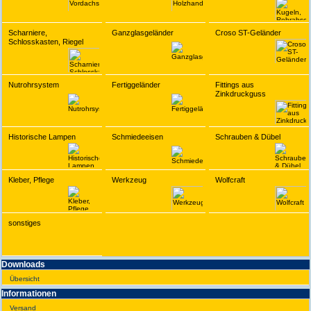
Scharniere,
Ganzglasgeländer
Croso ST-Geländer
Schlosskasten, Riegel
Nutrohrsystem
Fertiggeländer
Fittings aus
Zinkdruckguss
Historische Lampen
Schmiedeeisen
Schrauben & Dübel
Kleber, Pflege
Werkzeug
Wolfcraft
sonstiges
Downloads
Übersicht
Infor­ma­tionen
Versand