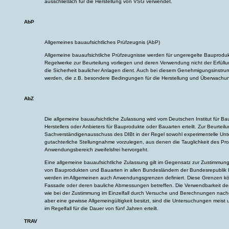
ausschließlich für die Herstellung von VSG verwendet.
AbP
Allgemeines bauaufsichtliches Prüfzeugnis (AbP)
Allgemeine bauaufsichtliche Prüfzeugnisse werden für ungeregelte Bauproduk
Regelwerke zur Beurteilung vorliegen und deren Verwendung nicht der Erfüll
die Sicherheit baulicher Anlagen dient. Auch bei diesem Genehmigungsinstru
werden, die z.B. besondere Bedingungen für die Herstellung und Überwachun
AbZ
Die allgemeine bauaufsichtliche Zulassung wird vom Deutschen Institut für Ba
Herstellers oder Anbieters für Bauprodukte oder Bauarten erteilt. Zur Beurtei
Sachverständigenausschuss des DIBt in der Regel sowohl experimentelle Un
gutachterliche Stellungnahme vorzulegen, aus denen die Tauglichkeit des Pr
Anwendungsbereich zweifelsfrei hervorgeht.
Eine allgemeine bauaufsichtliche Zulassung gilt im Gegensatz zur Zustimmung i
von Bauprodukten und Bauarten in allen Bundesländern der Bundesrepublik 
werden im Allgemeinen auch Anwendungsgrenzen definiert. Diese Grenzen k
Fassade oder deren bauliche Abmessungen betreffen. Die Verwendbarkeit des
wie bei der Zustimmung im Einzelfall durch Versuche und Berechnungen nac
aber eine gewisse Allgemeingültigkeit besitzt, sind die Untersuchungen meist 
im Regelfall für die Dauer von fünf Jahren erteilt.
TRAV