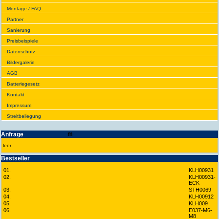
Montage / FAQ
Partner
Sanie­rung
Preis­beispiele
Daten­schutz
Bilder­galerie
AGB
Batte­rie­gesetz
Kontakt
Impres­sum
Streit­bei­legung
Anfrage
leer
Best­seller
01.
KLH00931
02.
KLH00931-
ECK
03.
STH0069
04.
KLH00912
05.
KLH009
06.
E037-M6-
M8