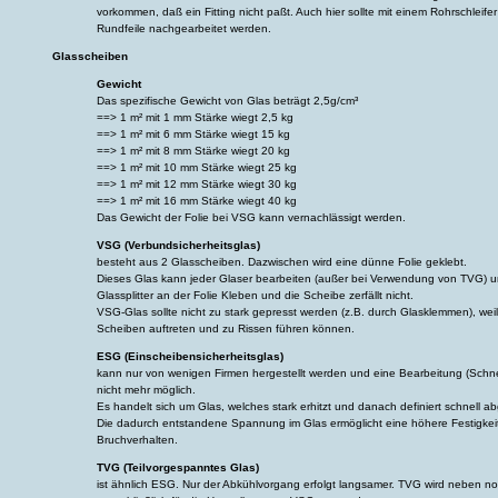
vorkommen, daß ein Fitting nicht paßt. Auch hier sollte mit einem Rohrschleifer 
Rundfeile nachgearbeitet werden.
Glasscheiben
Gewicht
Das spezifische Gewicht von Glas beträgt 2,5g/cm³
==> 1 m² mit 1 mm Stärke wiegt 2,5 kg
==> 1 m² mit 6 mm Stärke wiegt 15 kg
==> 1 m² mit 8 mm Stärke wiegt 20 kg
==> 1 m² mit 10 mm Stärke wiegt 25 kg
==> 1 m² mit 12 mm Stärke wiegt 30 kg
==> 1 m² mit 16 mm Stärke wiegt 40 kg
Das Gewicht der Folie bei VSG kann vernachlässigt werden.
VSG (Verbundsicherheitsglas)
besteht aus 2 Glasscheiben. Dazwischen wird eine dünne Folie geklebt.
Dieses Glas kann jeder Glaser bearbeiten (außer bei Verwendung von TVG) u
Glassplitter an der Folie Kleben und die Scheibe zerfällt nicht.
VSG-Glas sollte nicht zu stark gepresst werden (z.B. durch Glasklemmen), we
Scheiben auftreten und zu Rissen führen können.
ESG (Einscheibensicherheitsglas)
kann nur von wenigen Firmen hergestellt werden und eine Bearbeitung (Schne
nicht mehr möglich.
Es handelt sich um Glas, welches stark erhitzt und danach definiert schnell a
Die dadurch entstandene Spannung im Glas ermöglicht eine höhere Festigkeit
Bruchverhalten.
TVG (Teilvorgespanntes Glas)
ist ähnlich ESG. Nur der Abkühlvorgang erfolgt langsamer. TVG wird neben nor