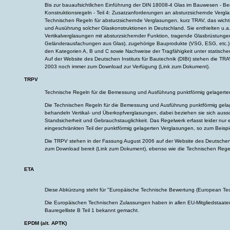
Bis zur bauaufsichtlichen Einführung der DIN 18008-4 Glas im Bauwesen - 
Konstruktionsregeln - Teil 4: Zusatzanforderungen an absturzsichernde Vergl
Technischen Regeln für absturzsichernde Verglasungen, kurz TRAV, das wich
und Ausührung solcher Glaskonstruktionen in Deutschland. Sie enthielten u.a
Vertikalverglasungen mit absturzsichernder Funktion, tragende Glasbrüstun
Geländerausfachungen aus Glas), zugehörige Bauprodukte (VSG, ESG, etc.
den Kategorien A, B und C sowie Nachweise der Tragfähigkeit unter statische
Auf der Website des Deutschen Instituts für Bautechnik (DIBt) stehen die TR
2003 noch immer zum Download zur Verfügung (
Link zum Dokument
).
TRPV
Technische Regeln für die Bemessung und Ausführung punktförmig gelagerte
Die Technischen Regeln für die Bemessung und Ausführung punktförmig gela
behandeln Vertikal- und Überkopfverglasungen, dabei beziehen sie sich aussc
Standsicherheit und Gebrauchstauglichkeit. Das Regelwerk erfasst leider nur e
eingeschränkten Teil der punktförmig gelagerten Verglasungen, so zum Beispie
Die TRPV stehen in der Fassung August 2006 auf der Website des Deutschen I
zum Download bereit (
Link zum Dokument
), ebenso wie die Technischen Rege
ETA
Diese Abkürzung steht für "Europäische Technische Bewertung (European Tec
Die Europäischen Technischen Zulassungen haben in allen EU-Mitgliedstaaten 
Bauregelliste B Teil 1 bekannt gemacht.
EPDM (alt. APTK)