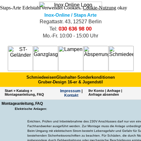
Staps-Arte Edelstahl verwendet Cookies.
Cookie-Nutzung
okay
Inox-Online / Staps Arte
Regattastr. 43, 12527 Berlin
030 636 98 00
Tel:
Mo.-Fr. 10:00 - 15:00 Uhr
Schmiedeeisen
Glashalter-Sonderkonditionen
Gruber-Design 16-er & Jugendstil
Start
»
Katalog
»
Impres­sum
|
Ihr Konto
|
Anfrage
|
Montageanleitung, FAQ
Anfrage absenden
Kontakt
Montageanleitung, FAQ
Elektrische Anlagen:
Errichten, Prüfen und Inbetriebnahme des 230V Anschlusses darf nur von ei
Fachhandwerker ausgeführt werden. Zur Montage muss die Anlage unbedingt
Beim Umgang mit elektrischem Strom besteht Lebensgefahr und Gefahr für Sa
bestehenden Sicherheitsvorschriften zu beachten. Für Schäden, die durch Ni
insbesondere durch Fehlverdrahtung oder mechanische Beschädigung entstan