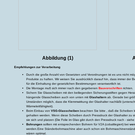
Abbildung (1)
A
Empfehlungen zur Verarbeitung
Durch die große Anzahl von Gesetzten und Verordnungen ist es uns nicht mögl
Produkte zu haften. Wir weisen Sie ausdrücklich darauf hin, dass immer der Be
für die Einhaltung der gesetzlichen Bestimmungen verantwortlich ist.
Die Montage muß sich immer nach den gegebenen
Bauvorschriften
richten.
Sichern Sie Glasscheiben mit den beiliegenden Sicherungsstiften gegen Her
hängende Glasscheiben auch von unten mit
Glashaltern
ab. Gerade bei größ
Umständen möglich, dass die Klemmwirkung der Glashalter nachläßt (unterschi
Wärmeleitfähigkeit).
Beim Einbau von
VSG-Glasscheiben
beachten Sie bitte , daß die Scheiben le
gehalten werden. Wenn diese Scheiben durch Pressdruck der Glashalter zu 
sie sich und platzen (Die Folie im Glas gibt durch den Pressdruck nach - sieh
Bohrungen
sollten mit entsprechenden Bohrern für V2A (cobaltlegiert) bei
ver
werden.Eine Ständerbohrmaschine aber auch schon ein Bohrmaschinenstän
wären optimal.