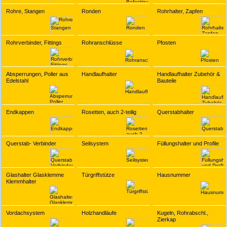
Rohre, Stangen
Ronden
Rohrhalter, Zapfen
Rohrverbinder, Fittings
Rohranschlüsse
Pfosten
Absperrungen, Poller aus
Handlaufhalter
Handlaufhalter Zubehör &
Edelstahl
Bauteile
Endkappen
Rosetten, auch 2-teilig
Querstabhalter
Querstab- Verbinder
Seilsystem
Füllungshalter und Profile
Glashalter Glasklemme
Türgriffstütze
Hausnummer
Klemmhalter
Vordachsystem
Holzhandläufe
Kugeln, Rohrabschl.,
Zierkap