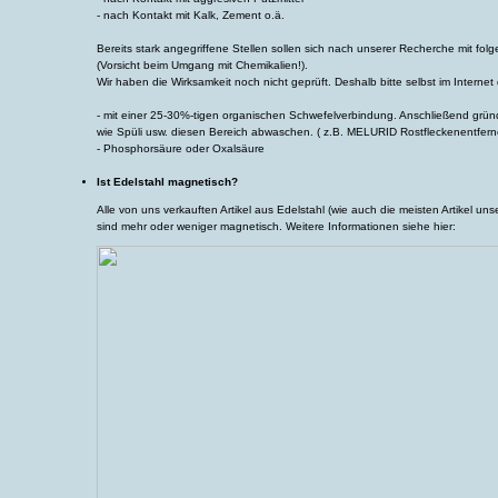
- nach Kontakt mit Kalk, Zement o.ä.
Bereits stark angegriffene Stellen sollen sich nach unserer Recherche mit fo
(Vorsicht beim Umgang mit Chemikalien!).
Wir haben die Wirksamkeit noch nicht geprüft. Deshalb bitte selbst im Interne
- mit einer 25-30%-tigen organischen Schwefelverbindung. Anschließend gründ
wie Spüli usw. diesen Bereich abwaschen. ( z.B. MELURID Rostfleckenentfern
- Phosphorsäure oder Oxalsäure
Ist Edelstahl magnetisch?
Alle von uns verkauften Artikel aus Edelstahl (wie auch die meisten Artikel uns
sind mehr oder weniger magnetisch. Weitere Informationen siehe hier: