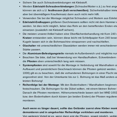
Sichern Sie auch Schraubverbindungen mit Klebstoff.
Werden
Edelstahl-Schraubverbindungen
(Schraube/Mutter o.ä.) zu fest an
können sie sich u.U.
festfressen (kalt verschweißen)
. Sicherheitshalber imme
aber bei übermäßigem Kraufteinsatz dann auch nicht mehr hilft.
Verwenden Sie bei der Montage möglichst Schrauben und Muttern aus Edelst
Edelstahl-Endkappen
größeren Durchmessers sollten nicht mit dem Hammer 
werden. Ist dies nicht möglich, lieber das Rohr an den betreffenden Enden 
einsetzen (zusätzlich mit Klebstoff sichern).
Die meisten unserer Artikel haben eine Oberflächenbehandlung mit Korn 240 
Kratzer
entstanden sein, können diese leicht mit Schleifpapier Korn 240 beseit
Kugeln lassen sich in die Bohrmaschine einspannen und nachschleifen.
Glashalter
mit unterschiedlichen Glasstärken werden immer mit verschiedenen 
Stärke passen.
Die
Aluminium-Befestigungsteile
niemals im Außenbereich und möglichts nu
Beachten Sie bitte, daß bei Verwendung von Handlaufhaltern, Eckverbinder
die
Pfosten
oben unterschiedlich lang sein müssen.
Systempfosten
sind sowohl für die Montage in Verbindung mit Wandhaltern a
Aufbauert und persönlichem Geschmack können die Pfosten gekürzt werden.
1006) gilt es zu beachten, daß die vorhandenen Bohrungen in einer Flucht s
angeordnet sind. Von der Unterkante bis zur 1. Bohrung ist das Maß anders a
letzten Bohrung!
Reihenfolge bei der Montage
: Mit den Bodenhaltern / Wandhaltern beginnen
festschrauben. Die Bohrungen für die Dübel sollten, mit einem kleinen Bohre
Danach die Pfosten montieren. Höhenunterschiede lassen sich bei WND 1
bzw. den Bodenhaltern durch kürzen (an beiden Enden) der Pfosten regulier
montieren.
Auch wenn es länger dauert, sollte das Geländer zuerst ohne Kleber monti
demontieren und in umgekerhter Reihenfolge verkleben und montieren.
Von weiterem Vorteil ist es, wenn dann erst die Pfosten, soweit möglich, verkl