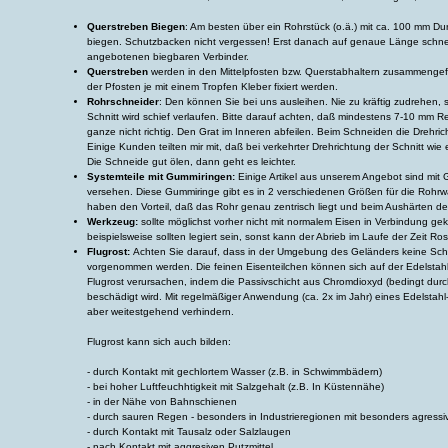
Querstreben Biegen
: Am besten über ein Rohrstück (o.ä.) mit ca. 100 mm D
biegen. Schutzbacken nicht vergessen! Erst danach auf genaue Länge schne
angebotenen biegbaren Verbinder.
Querstreben
werden in den Mittelpfosten bzw. Querstabhaltern zusammengefü
der Pfosten je mit einem Tropfen Kleber fixiert werden.
Rohrschneider
: Den können Sie bei uns ausleihen. Nie zu kräftig zudrehen, 
Schnitt wird schief verlaufen. Bitte darauf achten, daß mindestens 7-10 mm Re
ganze nicht richtig. Den Grat im Inneren abfeilen. Beim Schneiden die Drehri
Einige Kunden teilten mir mit, daß bei verkehrter Drehrichtung der Schnitt wie
Die Schneide gut ölen, dann geht es leichter.
Systemteile mit Gummiringen:
Einige Artikel aus unserem Angebot sind mit
versehen. Diese Gummiringe gibt es in 2 verschiedenen Größen für die Rohr
haben den Vorteil, daß das Rohr genau zentrisch liegt und beim Aushärten des
Werkzeug:
sollte möglichst vorher nicht mit normalem Eisen in Verbindung 
beispielsweise sollten legiert sein, sonst kann der Abrieb im Laufe der Zeit Ro
Flugrost:
Achten Sie darauf, dass in der Umgebung des Geländers keine Schle
vorgenommen werden. Die feinen Eisenteilchen können sich auf der Edelstahl
Flugrost verursachen, indem die Passivschicht aus Chromdioxyd (bedingt dur
beschädigt wird. Mit regelmäßiger Anwendung (ca. 2x im Jahr) eines Edelstahl-
aber weitestgehend verhindern.
Flugrost kann sich auch bilden:
- durch Kontakt mit gechlortem Wasser (z.B. in Schwimmbädern)
- bei hoher Luftfeuchhtigkeit mit Salzgehalt (z.B. In Küstennähe)
- in der Nähe von Bahnschienen
- durch sauren Regen - besonders in Industrieregionen mit besonders agress
- durch Kontakt mit Tausalz oder Salzlaugen
- nach Kontakt mit aggresiven Putzmittel