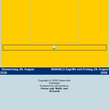
Donnerstag, 06. August
96064613 Zugriffe seit Freitag, 29. August
2026
2008
Copyright © 2026
Staps-Arte
Edelstahl
Powered by
osCommerce
Preise zzgl. MwSt. und
Versand!