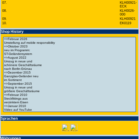
07.
KLH00921-
ECK
08.
KLH0026-
000
09.
KLH00921
10.
EK0119
Shop History
Spra­chen
Wäh­run­gen