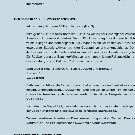
übernommen.
Belehrung nach § 18 Batteriegesetz (BattG)
Informationspflicht gemäß Batteriegesetz (BattG)
Bitte geben Sie Ihre alten Batterien/Akkus, so wie es der Gesetzgeber vorsch
Sammelstelle oder im Handel vor Ort ab. Die Entsorgung über den gewöhnlich
verstößt gegen das Batteriegesetz. Die Abgabe ist für Sie kostenlos. Gerne k
erworbenen Batterien/Akkus nach dem Gebrauch an uns unentgeltlich zurück 
die Rücknahme nur die Batterien/Akkus an sich, also keine Geräte mit eingeb
Die Rücksendung der Batterien/Akkus an uns muss in jedem Fall ausreichend f
Rücksendungen von Batterien/Akkus sind zu richten an:
Minh Dieu & Peter Staps GbR - Schmiedeeisen und Edelstahl
Juliusstr. 45
12051 Berlin
Batterien und Akkus, die Schadstoffe enthalten, sind mit dem Symbol einer d
erkennbar gekennzeichnet. Desweiteren befindet sich unter dem Symbol der 
chemische Bezeichnung der entsprechenden Schadstoffe. Beispiele hierfür sin
Quecksilber.
Sie haben die Möglichkeit, diese Information auch nochmals in den Begleitpap
der Bedienungsanleitung des jeweiligen Herstellers nachzulesen.
Weitere detaillierte Hinweise zur Batterieverordnung erhalten Sie beim Bundes
Naturschutz und Reaktorsicherheit (www.bmu.de/abfallwirtschaft)
Klebeanweisung / Verarbeitung: