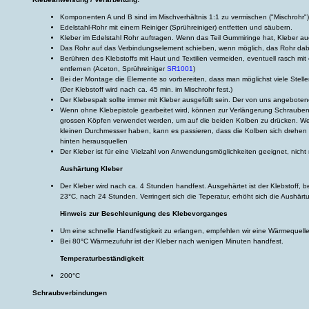
Komponenten A und B sind im Mischverhältnis 1:1 zu vermischen ("Mischrohr")
Edelstahl-Rohr mit einem Reiniger (Sprühreiniger) entfetten und säubern.
Kleber im Edelstahl Rohr auftragen. Wenn das Teil Gummiringe hat, Kleber a
Das Rohr auf das Verbindungselement schieben, wenn möglich, das Rohr dabe
Berühren des Klebstoffs mit Haut und Textilien vermeiden, eventuell rasch mi
entfernen (Aceton, Sprühreiniger
SR1001
)
Bei der Montage die Elemente so vorbereiten, dass man möglichst viele Stelle
(Der Klebstoff wird nach ca. 45 min. im Mischrohr fest.)
Der Klebespalt sollte immer mit Kleber ausgefüllt sein. Der von uns angeboten
Wenn ohne Klebepistole gearbeitet wird, können zur Verlängerung Schrauben
grossen Köpfen verwendet werden, um auf die beiden Kolben zu drücken. W
kleinen Durchmesser haben, kann es passieren, dass die Kolben sich drehe
hinten herausquellen
Der Kleber ist für eine Vielzahl von Anwendungsmöglichkeiten geeignet, nich
Aushärtung Kleber
Der Kleber wird nach ca. 4 Stunden handfest. Ausgehärtet ist der Klebstoff, b
23°C, nach 24 Stunden. Verringert sich die Teperatur, erhöht sich die Aushärtu
Hinweis zur Beschleunigung des Klebevorganges
Um eine schnelle Handfestigkeit zu erlangen, empfehlen wir eine Wärmequelle 
Bei 80°C Wärmezufuhr ist der Kleber nach wenigen Minuten handfest.
Temperaturbeständigkeit
200°C
Schraubverbindungen