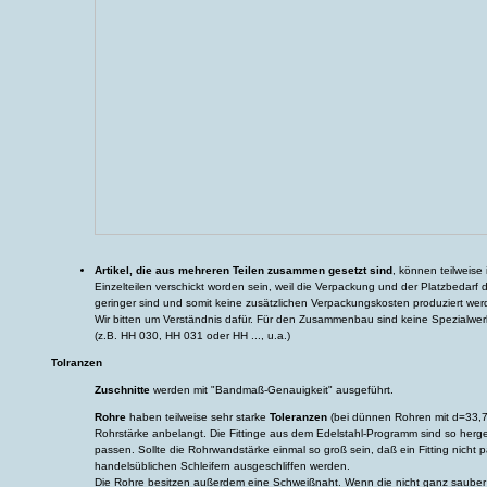
Artikel, die aus mehreren Teilen zusammen gesetzt sind
, können teilweise 
Einzelteilen verschickt worden sein, weil die Verpackung und der Platzbedarf
geringer sind und somit keine zusätzlichen Verpackungskosten produziert wer
Wir bitten um Verständnis dafür. Für den Zusammenbau sind keine Spezialwerk
(z.B. HH 030, HH 031 oder HH ..., u.a.)
Tolranzen
Zuschnitte
werden mit "Bandmaß-Genauigkeit" ausgeführt.
Rohre
haben teilweise sehr starke
Toleranzen
(bei dünnen Rohren mit d=33,7 
Rohrstärke anbelangt. Die Fittinge aus dem Edelstahl-Programm sind so herges
passen. Sollte die Rohrwandstärke einmal so groß sein, daß ein Fitting nicht 
handelsüblichen Schleifern ausgeschliffen werden.
Die Rohre besitzen außerdem eine Schweißnaht. Wenn die nicht ganz sauber