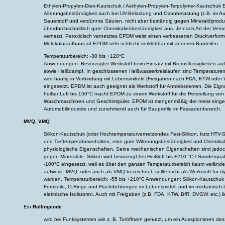
Ethylen-Propylen-Dien-Kautschuk / Aethylen-Propylen-Terpolymer-Kautschuk 
Alterungsbeständigkeit auch bei UV-Belastung und Ozonbelastung (z.B. im A
Sauerstoff und verdünnte Säuren, nicht aber beständig gegen Mineralölprod
überdurchschnittlich gute Chemikalienbeständigkeit aus. Je nach Art der Vern
vernetzt. Peroxidisch vernetztes EPDM weist einen verbesserten Druckverfor
Molekularaufbaus ist EPDM sehr schlecht verklebbar mit anderen Bauteilen.
Temperaturbereich: -30 bis +120°C
Anwendungen: Bevorzugter Werkstoff beim Einsatz mit Bremsflüssigkeiten au
sowie Heißdampf. In geschlossenen Heißwasserkreisläufen sind Temperaturen
wird häufig in Verbindung mit Lebensmitteln (Freigaben nach FDA, KTW oder
eingesetzt. EPDM ist auch geeignet als Werkstoff für Antriebsriemen. Die Eig
heißer Luft bis 150°C macht EPDM zu einem Werkstoff für die Herstellung vo
Waschmaschinen und Geschirrspüler. EPDM ist mengenmäßig der meist eingese
Automobilindustrie und zunehmend auch für Bauprofile im Fassadenbereich.
MVQ, VMQ
Silikon-Kautschuk (oder Hochtemperaturvernetzendes Fest-Silikon, kurz HTV-Sil
und Tieftemperaturverhalten, eine gute Witterungsbeständigkeit und Chemika
physiologische Eigenschaften. Seine mechanischen Eigenschaften sind jedoc
gegen Mineralöle. Silikon wird bevorzugt bei Heißluft bis +210 °C / Sonderqua
-100°C eingesetzt, weil es über den ganzen Temperaturbereich kaum veränd
aufweist. MVQ, oder auch als VMQ bezeichnet, sollte nicht als Werkstoff fü
werden. Temperaturbereich: -55 bis +210°C Anwendungen: Silikon-Kautschuk is
Formteile, O-Ringe und Flachdichtungen im Lebensmittel- und im medizinisch-
elektrische Isolatoren. Auch mit Freigaben (z.B. FDA, KTW, BfR, DVGW, etc.) li
Ein
Rollingcode
wird bei Funksystemen wie z. B. Toröffnern genutzt, um ein Ausspionieren de