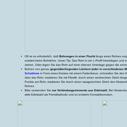
Oft ist es erforderlich, daß
Bohrungen in einer Flucht
längs eines Rohres vo
existiert keine Bohrlehre. Unser Tip: Das Rohr in ein L-Profil hineinlegen und ent
ziehen. Oder legen Sie das Rohr auf einer ebenen Unterlage gegen die schm
Bohren von genau
gegenüberliegenden Löchern (oder in verschiedenen W
Schablone
in Form eines Kreises mit einem Fadenkreuz, schneiden Sie den K
über das Rohr, markieren Sie mit Filzstift, durch einen senkrechten Strich lä
Punkte am Rohr, markieren Sie durch einen waagerechten Strich den Absta
Rohres.
Bitte verwenden Sie
nur Verbindungselemente aus Edelstahl.
Bei Verwendu
wirkt Edelstahl als Fremdkathode und es entsteht Kontaktkorrosion.