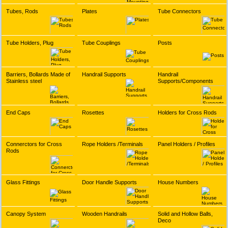
Tubes, Rods
Plates
Tube Connectors
Tube Holders, Plug
Tube Couplings
Posts
Barriers, Bollards Made of
Handrail Supports
Handrail
Stainless steel
Supports/Components
End Caps
Rosettes
Holders for Cross Rods
Connerctors for Cross
Rope Holders /Terminals
Panel Holders / Profiles
Rods
Glass Fittings
Door Handle Supports
House Numbers
Canopy System
Wooden Handrails
Solid and Hollow Balls,
Deco