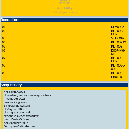
19% VAT =
348,06 EUR
Gew.: 6.931 kg
plus shipping costs)
Bestsellers
01.
KLH00931
02.
KLH00931-
ECK
03.
STH0069
04.
KLH00912
05.
KLH009
06.
E037-M6-
M8
07.
KLH00921-
ECK
08.
KLH0026-
000
09.
KLH00921
10.
EK0119
Shop History