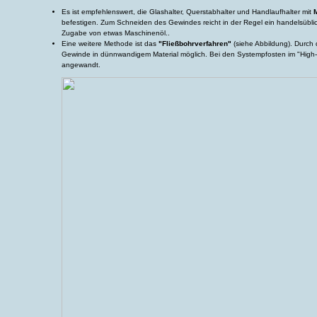
Es ist empfehlenswert, die Glashalter, Querstabhalter und Handlaufhalter mit
befestigen. Zum Schneiden des Gewindes reicht in der Regel ein handelsüblich
Zugabe von etwas Maschinenöl..
Eine weitere Methode ist das
"Fließbohrverfahren"
(siehe Abbildung). Durch
Gewinde in dünnwandigem Material möglich. Bei den Systempfosten im "High-
angewandt.