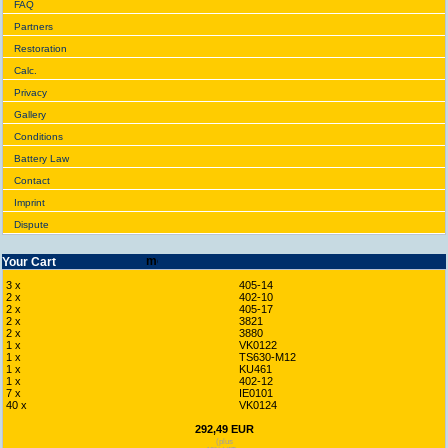
FAQ
Partners
Restoration
Calc.
Privacy
Gallery
Conditions
Battery Law
Contact
Imprint
Dispute
Your Cart
3 x
405-14
2 x
402-10
2 x
405-17
2 x
3821
2 x
3880
1 x
VK0122
1 x
TS630-M12
1 x
KU461
1 x
402-12
7 x
IE0101
40 x
VK0124
292,49 EUR
(plus