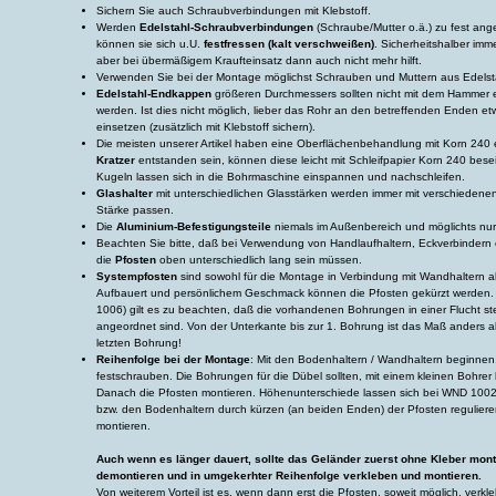
Sichern Sie auch Schraubverbindungen mit Klebstoff.
Werden
Edelstahl-Schraubverbindungen
(Schraube/Mutter o.ä.) zu fest an
können sie sich u.U.
festfressen (kalt verschweißen)
. Sicherheitshalber imme
aber bei übermäßigem Kraufteinsatz dann auch nicht mehr hilft.
Verwenden Sie bei der Montage möglichst Schrauben und Muttern aus Edelst
Edelstahl-Endkappen
größeren Durchmessers sollten nicht mit dem Hammer 
werden. Ist dies nicht möglich, lieber das Rohr an den betreffenden Enden 
einsetzen (zusätzlich mit Klebstoff sichern).
Die meisten unserer Artikel haben eine Oberflächenbehandlung mit Korn 240 
Kratzer
entstanden sein, können diese leicht mit Schleifpapier Korn 240 beseit
Kugeln lassen sich in die Bohrmaschine einspannen und nachschleifen.
Glashalter
mit unterschiedlichen Glasstärken werden immer mit verschiedenen 
Stärke passen.
Die
Aluminium-Befestigungsteile
niemals im Außenbereich und möglichts nu
Beachten Sie bitte, daß bei Verwendung von Handlaufhaltern, Eckverbinder
die
Pfosten
oben unterschiedlich lang sein müssen.
Systempfosten
sind sowohl für die Montage in Verbindung mit Wandhaltern a
Aufbauert und persönlichem Geschmack können die Pfosten gekürzt werden.
1006) gilt es zu beachten, daß die vorhandenen Bohrungen in einer Flucht s
angeordnet sind. Von der Unterkante bis zur 1. Bohrung ist das Maß anders a
letzten Bohrung!
Reihenfolge bei der Montage
: Mit den Bodenhaltern / Wandhaltern beginnen
festschrauben. Die Bohrungen für die Dübel sollten, mit einem kleinen Bohre
Danach die Pfosten montieren. Höhenunterschiede lassen sich bei WND 1
bzw. den Bodenhaltern durch kürzen (an beiden Enden) der Pfosten regulier
montieren.
Auch wenn es länger dauert, sollte das Geländer zuerst ohne Kleber monti
demontieren und in umgekerhter Reihenfolge verkleben und montieren.
Von weiterem Vorteil ist es, wenn dann erst die Pfosten, soweit möglich, verkl