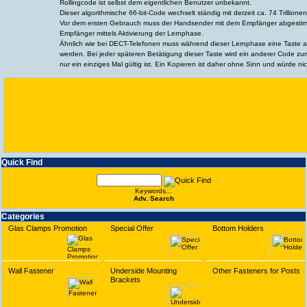
Rollingcode ist selbst dem eigentlichen Benutzer unbekannt.
Dieser algorithmische 66-bit-Code wechselt ständig mit derzeit ca. 74 Trillio
Vor dem ersten Gebrauch muss der Handsender mit dem Empfänger abgestimm
Empfänger mittels Aktivierung der Lernphase.
Ähnlich wie bei DECT-Telefonen muss während dieser Lernphase eine Taste 
werden. Bei jeder späteren Betätigung dieser Taste wird ein anderer Code 
nur ein einziges Mal gültig ist. Ein Kopieren ist daher ohne Sinn und würde nic
Quick Find
Keywords...
Adv. Search
Categories
Glas Clamps Promotion
Special Offer
Bottom Holders
Wall Fastener
Underside Mounting
Other Fasteners for Posts
Brackets