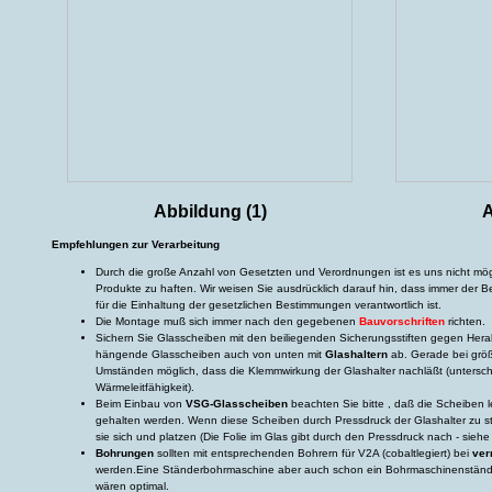
Abbildung (1)
A
Empfehlungen zur Verarbeitung
Durch die große Anzahl von Gesetzten und Verordnungen ist es uns nicht mögl
Produkte zu haften. Wir weisen Sie ausdrücklich darauf hin, dass immer der Be
für die Einhaltung der gesetzlichen Bestimmungen verantwortlich ist.
Die Montage muß sich immer nach den gegebenen
Bauvorschriften
richten.
Sichern Sie Glasscheiben mit den beiliegenden Sicherungsstiften gegen Her
hängende Glasscheiben auch von unten mit
Glashaltern
ab. Gerade bei größ
Umständen möglich, dass die Klemmwirkung der Glashalter nachläßt (unterschi
Wärmeleitfähigkeit).
Beim Einbau von
VSG-Glasscheiben
beachten Sie bitte , daß die Scheiben le
gehalten werden. Wenn diese Scheiben durch Pressdruck der Glashalter zu 
sie sich und platzen (Die Folie im Glas gibt durch den Pressdruck nach - sieh
Bohrungen
sollten mit entsprechenden Bohrern für V2A (cobaltlegiert) bei
ver
werden.Eine Ständerbohrmaschine aber auch schon ein Bohrmaschinenstän
wären optimal.