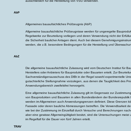
ausschließlich für die Herstellung von VSG verwendet.
AbP
Allgemeines bauaufsichtliches Prüfzeugnis (AbP)
Allgemeine bauaufsichtliche Prüfzeugnisse werden für ungeregelte Bauproduk
Regelwerke zur Beurteilung vorliegen und deren Verwendung nicht der Erfüll
die Sicherheit baulicher Anlagen dient. Auch bei diesem Genehmigungsinstru
werden, die z.B. besondere Bedingungen für die Herstellung und Überwachun
AbZ
Die allgemeine bauaufsichtliche Zulassung wird vom Deutschen Institut für Ba
Herstellers oder Anbieters für Bauprodukte oder Bauarten erteilt. Zur Beurtei
Sachverständigenausschuss des DIBt in der Regel sowohl experimentelle Un
gutachterliche Stellungnahme vorzulegen, aus denen die Tauglichkeit des Pr
Anwendungsbereich zweifelsfrei hervorgeht.
Eine allgemeine bauaufsichtliche Zulassung gilt im Gegensatz zur Zustimmung i
von Bauprodukten und Bauarten in allen Bundesländern der Bundesrepublik 
werden im Allgemeinen auch Anwendungsgrenzen definiert. Diese Grenzen k
Fassade oder deren bauliche Abmessungen betreffen. Die Verwendbarkeit des
wie bei der Zustimmung im Einzelfall durch Versuche und Berechnungen nac
aber eine gewisse Allgemeingültigkeit besitzt, sind die Untersuchungen meist 
im Regelfall für die Dauer von fünf Jahren erteilt.
TRAV