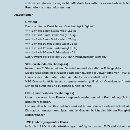
vorkommen, daß ein Fitting nicht paßt. Auch hier sollte mit einem Rohrschleifer 
Rundfeile nachgearbeitet werden.
Glasscheiben
Gewicht
Das spezifische Gewicht von Glas beträgt 2,5g/cm³
==> 1 m² mit 1 mm Stärke wiegt 2,5 kg
==> 1 m² mit 6 mm Stärke wiegt 15 kg
==> 1 m² mit 8 mm Stärke wiegt 20 kg
==> 1 m² mit 10 mm Stärke wiegt 25 kg
==> 1 m² mit 12 mm Stärke wiegt 30 kg
==> 1 m² mit 16 mm Stärke wiegt 40 kg
Das Gewicht der Folie bei VSG kann vernachlässigt werden.
VSG (Verbundsicherheitsglas)
besteht aus 2 Glasscheiben. Dazwischen wird eine dünne Folie geklebt.
Dieses Glas kann jeder Glaser bearbeiten (außer bei Verwendung von TVG) u
Glassplitter an der Folie Kleben und die Scheibe zerfällt nicht.
VSG-Glas sollte nicht zu stark gepresst werden (z.B. durch Glasklemmen), we
Scheiben auftreten und zu Rissen führen können.
ESG (Einscheibensicherheitsglas)
kann nur von wenigen Firmen hergestellt werden und eine Bearbeitung (Schne
nicht mehr möglich.
Es handelt sich um Glas, welches stark erhitzt und danach definiert schnell a
Die dadurch entstandene Spannung im Glas ermöglicht eine höhere Festigkeit
Bruchverhalten.
TVG (Teilvorgespanntes Glas)
ist ähnlich ESG. Nur der Abkühlvorgang erfolgt langsamer. TVG wird neben nor