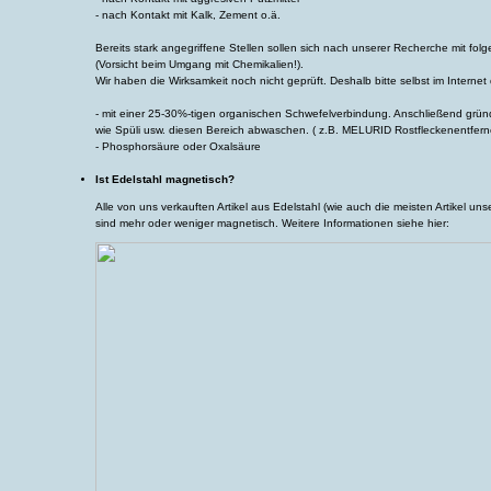
- nach Kontakt mit Kalk, Zement o.ä.
Bereits stark angegriffene Stellen sollen sich nach unserer Recherche mit fo
(Vorsicht beim Umgang mit Chemikalien!).
Wir haben die Wirksamkeit noch nicht geprüft. Deshalb bitte selbst im Interne
- mit einer 25-30%-tigen organischen Schwefelverbindung. Anschließend gründ
wie Spüli usw. diesen Bereich abwaschen. ( z.B. MELURID Rostfleckenentfern
- Phosphorsäure oder Oxalsäure
Ist Edelstahl magnetisch?
Alle von uns verkauften Artikel aus Edelstahl (wie auch die meisten Artikel uns
sind mehr oder weniger magnetisch. Weitere Informationen siehe hier: