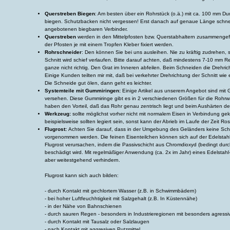
Querstreben Biegen
: Am besten über ein Rohrstück (o.ä.) mit ca. 100 mm D
biegen. Schutzbacken nicht vergessen! Erst danach auf genaue Länge schne
angebotenen biegbaren Verbinder.
Querstreben
werden in den Mittelpfosten bzw. Querstabhaltern zusammengefü
der Pfosten je mit einem Tropfen Kleber fixiert werden.
Rohrschneider
: Den können Sie bei uns ausleihen. Nie zu kräftig zudrehen, 
Schnitt wird schief verlaufen. Bitte darauf achten, daß mindestens 7-10 mm Re
ganze nicht richtig. Den Grat im Inneren abfeilen. Beim Schneiden die Drehri
Einige Kunden teilten mir mit, daß bei verkehrter Drehrichtung der Schnitt wie
Die Schneide gut ölen, dann geht es leichter.
Systemteile mit Gummiringen:
Einige Artikel aus unserem Angebot sind mit
versehen. Diese Gummiringe gibt es in 2 verschiedenen Größen für die Rohr
haben den Vorteil, daß das Rohr genau zentrisch liegt und beim Aushärten des
Werkzeug:
sollte möglichst vorher nicht mit normalem Eisen in Verbindung 
beispielsweise sollten legiert sein, sonst kann der Abrieb im Laufe der Zeit Ro
Flugrost:
Achten Sie darauf, dass in der Umgebung des Geländers keine Schle
vorgenommen werden. Die feinen Eisenteilchen können sich auf der Edelstahl
Flugrost verursachen, indem die Passivschicht aus Chromdioxyd (bedingt dur
beschädigt wird. Mit regelmäßiger Anwendung (ca. 2x im Jahr) eines Edelstahl-
aber weitestgehend verhindern.
Flugrost kann sich auch bilden:
- durch Kontakt mit gechlortem Wasser (z.B. in Schwimmbädern)
- bei hoher Luftfeuchhtigkeit mit Salzgehalt (z.B. In Küstennähe)
- in der Nähe von Bahnschienen
- durch sauren Regen - besonders in Industrieregionen mit besonders agress
- durch Kontakt mit Tausalz oder Salzlaugen
- nach Kontakt mit aggresiven Putzmittel