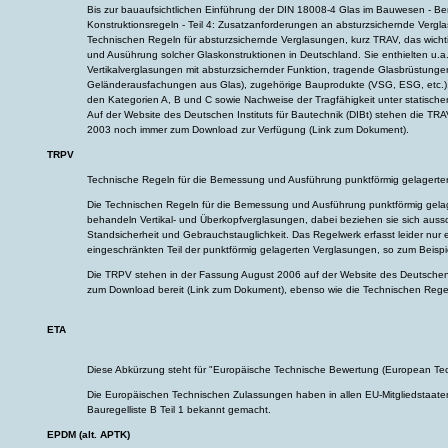
Bis zur bauaufsichtlichen Einführung der DIN 18008-4 Glas im Bauwesen - 
Konstruktionsregeln - Teil 4: Zusatzanforderungen an absturzsichernde Vergl
Technischen Regeln für absturzsichernde Verglasungen, kurz TRAV, das wich
und Ausührung solcher Glaskonstruktionen in Deutschland. Sie enthielten u.a
Vertikalverglasungen mit absturzsichernder Funktion, tragende Glasbrüstun
Geländerausfachungen aus Glas), zugehörige Bauprodukte (VSG, ESG, etc.
den Kategorien A, B und C sowie Nachweise der Tragfähigkeit unter statische
Auf der Website des Deutschen Instituts für Bautechnik (DIBt) stehen die TR
2003 noch immer zum Download zur Verfügung (
Link zum Dokument
).
TRPV
Technische Regeln für die Bemessung und Ausführung punktförmig gelagerte
Die Technischen Regeln für die Bemessung und Ausführung punktförmig gela
behandeln Vertikal- und Überkopfverglasungen, dabei beziehen sie sich aussc
Standsicherheit und Gebrauchstauglichkeit. Das Regelwerk erfasst leider nur e
eingeschränkten Teil der punktförmig gelagerten Verglasungen, so zum Beispie
Die TRPV stehen in der Fassung August 2006 auf der Website des Deutschen I
zum Download bereit (
Link zum Dokument
), ebenso wie die Technischen Rege
ETA
Diese Abkürzung steht für "Europäische Technische Bewertung (European Tec
Die Europäischen Technischen Zulassungen haben in allen EU-Mitgliedstaaten 
Bauregelliste B Teil 1 bekannt gemacht.
EPDM (alt. APTK)