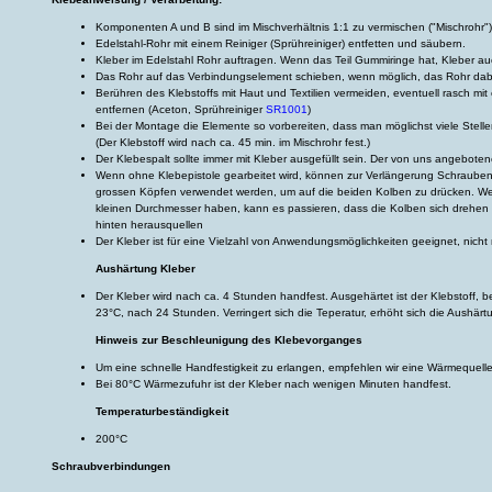
Komponenten A und B sind im Mischverhältnis 1:1 zu vermischen ("Mischrohr")
Edelstahl-Rohr mit einem Reiniger (Sprühreiniger) entfetten und säubern.
Kleber im Edelstahl Rohr auftragen. Wenn das Teil Gummiringe hat, Kleber a
Das Rohr auf das Verbindungselement schieben, wenn möglich, das Rohr dabe
Berühren des Klebstoffs mit Haut und Textilien vermeiden, eventuell rasch mi
entfernen (Aceton, Sprühreiniger
SR1001
)
Bei der Montage die Elemente so vorbereiten, dass man möglichst viele Stelle
(Der Klebstoff wird nach ca. 45 min. im Mischrohr fest.)
Der Klebespalt sollte immer mit Kleber ausgefüllt sein. Der von uns angeboten
Wenn ohne Klebepistole gearbeitet wird, können zur Verlängerung Schrauben
grossen Köpfen verwendet werden, um auf die beiden Kolben zu drücken. W
kleinen Durchmesser haben, kann es passieren, dass die Kolben sich drehe
hinten herausquellen
Der Kleber ist für eine Vielzahl von Anwendungsmöglichkeiten geeignet, nich
Aushärtung Kleber
Der Kleber wird nach ca. 4 Stunden handfest. Ausgehärtet ist der Klebstoff, b
23°C, nach 24 Stunden. Verringert sich die Teperatur, erhöht sich die Aushärtu
Hinweis zur Beschleunigung des Klebevorganges
Um eine schnelle Handfestigkeit zu erlangen, empfehlen wir eine Wärmequelle 
Bei 80°C Wärmezufuhr ist der Kleber nach wenigen Minuten handfest.
Temperaturbeständigkeit
200°C
Schraubverbindungen