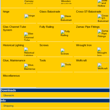
hinge
Glass Balustrade
Croso ST-Balustrade
Glas Channel Tube
Fully Railing
Zamac Pipe Fittings
System
Historical Lighting
Screws
Wrought Iron
Glue, Maintenance
Tools
Wolfcraft
Miscellaneous
Downloads
Übersicht
Info
Shipping