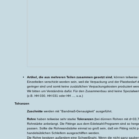
Artikel, die aus mehreren Teilen zusammen gesetzt sind
, können teilweise 
Einzelteilen verschickt worden sein, weil die Verpackung und der Platzbedarf
geringer sind und somit keine zusätzlichen Verpackungskosten produziert wer
Wir bitten um Verständnis dafür. Für den Zusammenbau sind keine Spezialwerk
(z.B. HH 030, HH 031 oder HH ..., u.a.)
Tolranzen
Zuschnitte
werden mit "Bandmaß-Genauigkeit" ausgeführt.
Rohre
haben teilweise sehr starke
Toleranzen
(bei dünnen Rohren mit d=33,7 
Rohrstärke anbelangt. Die Fittinge aus dem Edelstahl-Programm sind so herges
passen. Sollte die Rohrwandstärke einmal so groß sein, daß ein Fitting nicht 
handelsüblichen Schleifern ausgeschliffen werden.
Die Rohre besitzen außerdem eine Schweißnaht. Wenn die nicht ganz sauber