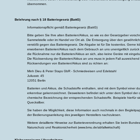
übernommen.
Belehrung nach § 18 Batteriegesetz (BattG)
Informationspflicht gemäß Batteriegesetz (BattG)
Bitte geben Sie Ihre alten Batterien/Akkus, so wie es der Gesetzgeber vorsch
Sammelstelle oder im Handel vor Ort ab. Die Entsorgung über den gewöhnlich
verstößt gegen das Batteriegesetz. Die Abgabe ist für Sie kostenlos. Gerne k
erworbenen Batterien/Akkus nach dem Gebrauch an uns unentgeltlich zurück 
die Rücknahme nur die Batterien/Akkus an sich, also keine Geräte mit eingeb
Die Rücksendung der Batterien/Akkus an uns muss in jedem Fall ausreichend f
Rücksendungen von Batterien/Akkus sind zu richten an:
Minh Dieu & Peter Staps GbR - Schmiedeeisen und Edelstahl
Juliusstr. 45
12051 Berlin
Batterien und Akkus, die Schadstoffe enthalten, sind mit dem Symbol einer d
erkennbar gekennzeichnet. Desweiteren befindet sich unter dem Symbol der 
chemische Bezeichnung der entsprechenden Schadstoffe. Beispiele hierfür sin
Quecksilber.
Sie haben die Möglichkeit, diese Information auch nochmals in den Begleitpap
der Bedienungsanleitung des jeweiligen Herstellers nachzulesen.
Weitere detaillierte Hinweise zur Batterieverordnung erhalten Sie beim Bundes
Naturschutz und Reaktorsicherheit (www.bmu.de/abfallwirtschaft)
Klebeanweisung / Verarbeitung: