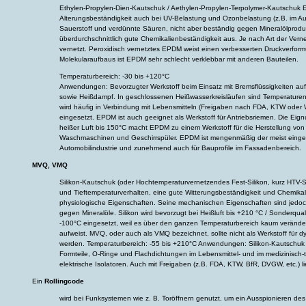
Ethylen-Propylen-Dien-Kautschuk / Aethylen-Propylen-Terpolymer-Kautschuk 
Alterungsbeständigkeit auch bei UV-Belastung und Ozonbelastung (z.B. im A
Sauerstoff und verdünnte Säuren, nicht aber beständig gegen Mineralölprod
überdurchschnittlich gute Chemikalienbeständigkeit aus. Je nach Art der Vern
vernetzt. Peroxidisch vernetztes EPDM weist einen verbesserten Druckverfor
Molekularaufbaus ist EPDM sehr schlecht verklebbar mit anderen Bauteilen.
Temperaturbereich: -30 bis +120°C
Anwendungen: Bevorzugter Werkstoff beim Einsatz mit Bremsflüssigkeiten au
sowie Heißdampf. In geschlossenen Heißwasserkreisläufen sind Temperaturen
wird häufig in Verbindung mit Lebensmitteln (Freigaben nach FDA, KTW oder
eingesetzt. EPDM ist auch geeignet als Werkstoff für Antriebsriemen. Die Eig
heißer Luft bis 150°C macht EPDM zu einem Werkstoff für die Herstellung vo
Waschmaschinen und Geschirrspüler. EPDM ist mengenmäßig der meist eingese
Automobilindustrie und zunehmend auch für Bauprofile im Fassadenbereich.
MVQ, VMQ
Silikon-Kautschuk (oder Hochtemperaturvernetzendes Fest-Silikon, kurz HTV-Sil
und Tieftemperaturverhalten, eine gute Witterungsbeständigkeit und Chemika
physiologische Eigenschaften. Seine mechanischen Eigenschaften sind jedoc
gegen Mineralöle. Silikon wird bevorzugt bei Heißluft bis +210 °C / Sonderqua
-100°C eingesetzt, weil es über den ganzen Temperaturbereich kaum veränd
aufweist. MVQ, oder auch als VMQ bezeichnet, sollte nicht als Werkstoff fü
werden. Temperaturbereich: -55 bis +210°C Anwendungen: Silikon-Kautschuk is
Formteile, O-Ringe und Flachdichtungen im Lebensmittel- und im medizinisch-
elektrische Isolatoren. Auch mit Freigaben (z.B. FDA, KTW, BfR, DVGW, etc.) li
Ein
Rollingcode
wird bei Funksystemen wie z. B. Toröffnern genutzt, um ein Ausspionieren de